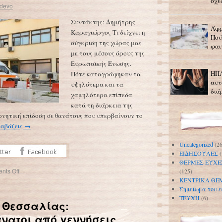
σχε
idevo
Συντάκτης: Δημήτρης
Άφρ
Καραγιώργος Τι δείχνει η
Πού
σύγκριση της χώρας μας
φαι
με τους μέσους όρους της
Ευρωπαϊκής Ένωσης.
ΗΠΑ
Πότε καταγράφηκαν τα
αυτ
υψηλότερα και τα
διά
χαμηλότερα επίπεδα
κατά τη διάρκεια της
νητική επίδοση σε θανάτους που υπερβαίνουν το
ιαβάζεις
→
Uncategorized
(26
ΕΙΔΗΣΟΥΛΕΣ
(
ΘΕΡΜΕΣ ΕΥΧΕ
nts Off
(125)
ΚΕΝΤΡΙΚΑ ΘΕ
Σημείωμα του ε
ΤΕΥΧΗ
(6)
. Θεσσαλίας:
άνατοι από γεννήσεις