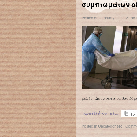
συμπτωμάτων ο
Posted on
February 22, 2021
by
μελέτη Δεν πρέπει να βασιζό
Posted in
Uncategorized
|
Comme