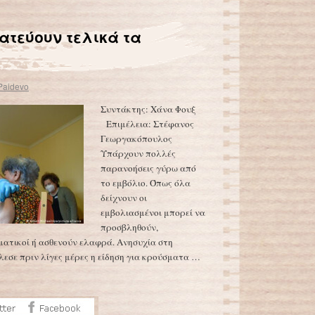
ατεύουν τελικά τα
Paidevo
Συντάκτης: Χάνα Φουξ
Επιμέλεια: Στέφανος
Γεωργακόπουλος
Υπάρχουν πολλές
παρανοήσεις γύρω από
το εμβόλιο. Όπως όλα
δείχνουν οι
εμβολιασμένοι μπορεί να
προσβληθούν,
τικοί ή ασθενούν ελαφρά. Ανησυχία στη
εσε πριν λίγες μέρες η είδηση για κρούσματα …