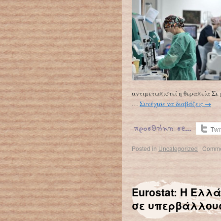
αντιμετωπιστεί η θεραπεία Σε
…
Συνέχισε να διαβάζεις
→
Posted in
Uncategorized
|
Comme
Eurostat: Η Ελλ
σε υπερβάλλουσ