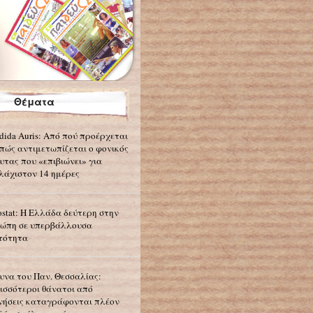
Θέματα
dida Auris: Από πού προέρχεται
 πώς αντιμετωπίζεται ο φονικός
υτας που «επιβιώνει» για
λάχιστον 14 ημέρες
ostat: Η Ελλάδα δεύτερη στην
ώπη σε υπερβάλλουσα
τότητα
υνα του Παν. Θεσσαλίας:
ισσότεροι θάνατοι από
νήσεις καταγράφονται πλέον