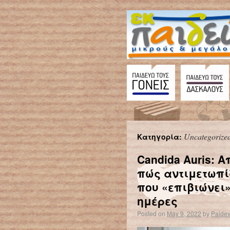
Uncategorize
Κατηγορία:
Candida Auris: 
πώς αντιμετωπί
που «επιβιώνει»
ημέρες
Posted on
May 9, 2022
by
Paide