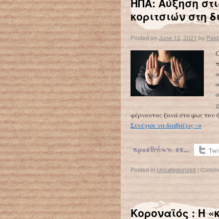
ΗΠΑ: Αύξηση στ
κοριτσιών στη 
Posted on
June 12, 2021
by
Paid
Ο
π
α
α
σ
χ
φέρνοντας ξανά στο φως τον ψ
Συνέχισε να διαβάζεις
→
Posted in
Uncategorized
|
Comme
Κοροναϊός : Η «