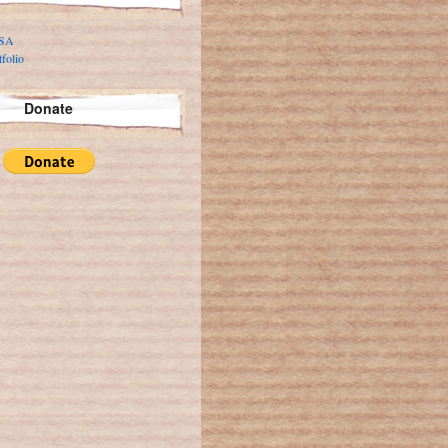
 SA
folio
Donate