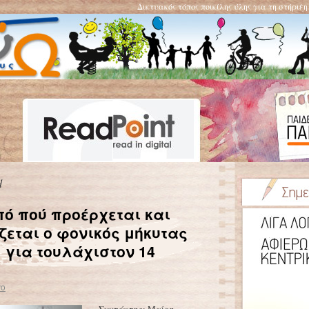
Δικτυακός τόπος ποικίλης ύλης για τη στήριξ
d
Από πού προέρχεται και
ζεται ο φονικός μήκυτας
 για τουλάχιστον 14
vo