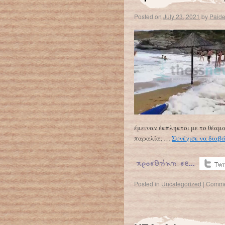
Posted on
July 23, 2021
by
Paid
έμειναν έκπληκτοι με το θέαμα.
παραλία; …
Συνέχισε να διαβ
Posted in
Uncategorized
|
Comme