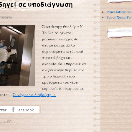
δηγεί σε υποδιάγνωση
Planet Interactive
Paidevo
Spiros Xenos Port
Συντάκτης: Θεοδώρα Ν.
Τσώλη Aν γίνεται
μοριακός έλεγχος σε
άτομα και με άλλα
συμπτώματα εκτός από
πυρετό, βήχα και
ανοσμία, θα μπορούμε να
ανιχνεύουμε περί το ένα
τρίτο περισσότερα
κρούσματα του νέου
κορωνοϊού, σύμφωνα με
μαστε …
Συνέχισε να διαβάζεις
→
nts Off