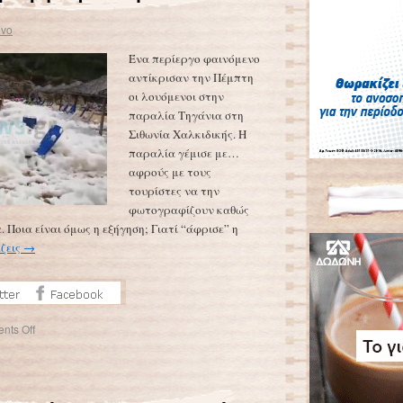
evo
Ένα περίεργο φαινόμενο
αντίκρισαν την Πέμπτη
οι λουόμενοι στην
παραλία Τηγάνια στη
Σιθωνία Χαλκιδικής. Η
παραλία γέμισε με…
αφρούς με τους
τουρίστες να την
φωτογραφίζουν καθώς
 Ποια είναι όμως η εξήγηση; Γιατί “άφρισε” η
άζεις
→
nts Off