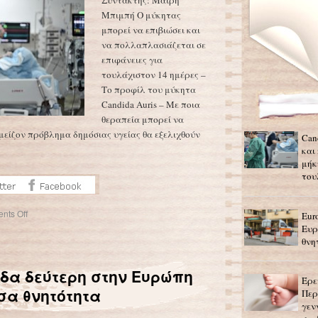
Συντάκτης: Μαίρη
Μπιμπή Ο μύκητας
μπορεί να επιβιώσει και
να πολλαπλασιάζεται σε
επιφάνειες για
τουλάχιστον 14 ημέρες –
Το προφίλ του μύκητα
Candida Auris – Με ποια
θεραπεία μπορεί να
 μείζον πρόβλημα δημόσιας υγείας θα εξελιχθούν
Can
και
μήκ
του
nts Off
Eur
Ευρ
θνη
άδα δεύτερη στην Ευρώπη
Έρε
α θνητότητα
Περ
γεν