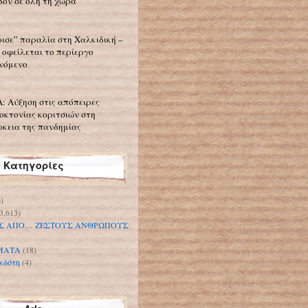
δόν σε όλη τη χώρα
ισε” παραλία στη Χαλκιδική –
 οφείλεται το περίεργο
νόμενο
: Αύξηση στις απόπειρες
οκτονίας κοριτσιών στη
ρκεια της πανδημίας
Κατηγορίες
)
3,613)
Σ ΑΠΟ… ΖΕΣΤΟΥΣ ΑΝΘΡΩΠΟΥΣ
ΜΑΤΑ
(18)
κδότη
(4)