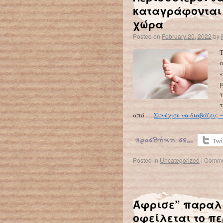
καταγράφονται 
χώρα
Posted on
February 20, 2022
by
Τ
α
«
μ
τ
τ
από …
Συνέχισε να διαβάζεις
Posted in
Uncategorized
|
Comme
Άφρισε” παραλί
οφείλεται το π