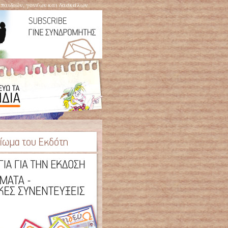
η παιδιών, γονέων και δασκάλων