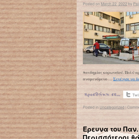
Posted on
March 22, 2022
by
Pa
πανδημίας κορωνοϊού. Πολύ αρ
αναμενόμενο …
Συνέχισε να δ
Posted in
Uncategorized
|
Comme
Έρευνα του Παν
Περισσότεροι θ