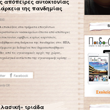
ις απόπειρες αυτοκτονίας
διάρκεια της πανδημίας
evo
S
ι επισκέψεις στα τμήματα επειγόντων
εριστατικών νοσοκομείων έπειτα από απόπειρες
υτοκτονίας εφήβων, κυρίως κοριτσιών,
υξήθηκαν στη διάρκεια της πανδημίας στις ΗΠΑ,
ύμφωνα με δεδομένα που δημοσιοποιήθηκαν
θες από τις υγειονομικές αρχές της χώρας,
υχολογικό αντίκτυπο της υγειονομικής κρίσης …
nts Off
κλασική» τριάδα