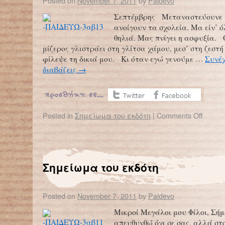
Posted on
November 7, 2011
by
Paidevo
Σεπτέμβρης Μεταναστεύουνε 
ανοίγουν τα σχολεία. Μα είν’ 
θηλιά. Μας πνίγει η ασφυξία. 
μίζερος γλιστράει στη γλίτσα χάμου, μεσ’ στη ζεστ
φίλεψε τη δικιά μου. Κι όταν εγώ γενούμε …
Συνέχ
διαβάζεις
→
Posted in
Σημείωμα του εκδότη
|
Comments Off
Σημείωμα του εκδότη
Posted on
November 7, 2011
by
Paidevo
Μικροί Μεγάλοι μου Φίλοι, Σή
απευθυνθώ όχι σε σας, αλλά στ