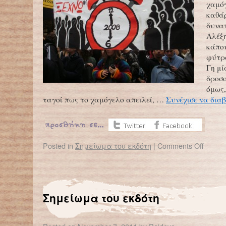
χαμόγ
καθάρ
δυνατ
Αλέξ
κάπου
φύτρ
Γη μί
δροσο
όμως,
ταγοί πως το χαμόγελο απειλεί, …
Συνέχισε να δια
Posted in
Σημείωμα του εκδότη
|
Comments Off
Σημείωμα του εκδότη