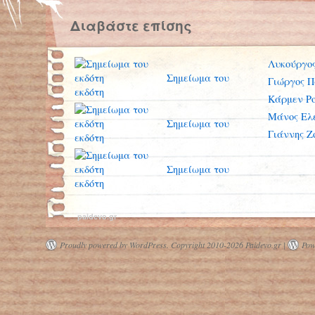
Διαβάστε επίσης
Λυκούργο
Σημείωμα του
Γιώργος 
εκδότη
Κάρμεν Ρ
Μάνος Ελ
Σημείωμα του
Γιάννης Ζ
εκδότη
Σημείωμα του
εκδότη
paidevo.gr
Proudly powered by WordPress.
Copyright 2010-2026 Paidevo.gr |
Pow