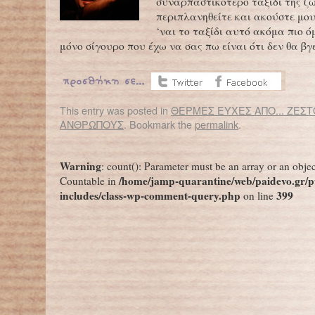
συναρπαστικότερο ταξίδι της ζ
περιπλανηθείτε και ακούστε μου
‘ναι το ταξίδι αυτό ακόμα πιο ό
μόνο σίγουρο που έχω να σας πω είναι ότι δεν θα βγ
This entry was posted in
ΘΕΡΜΕΣ ΕΥΧΕΣ ΑΠΟ... ΖΕΣ
ΑΝΘΡΩΠΟΥΣ
. Bookmark the
permalink
.
←
Χάρης Βλαβιανός – συγγραφέας και ποιητής
Αλκιβιάδης Κων
Warning
: count(): Parameter must be an array or an obje
/home/jamp-quarantine/web/paidevo.gr/p
Countable in
includes/class-wp-comment-query.php
399
on line