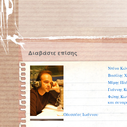
Διαβάστε επίσης
Ντίνα Κώ
Βασίλης 
Μίμης Πλ
Γιάννης Κ
Φώτης Κων
και σεναρ
Οδυσσέας Ιωάννου