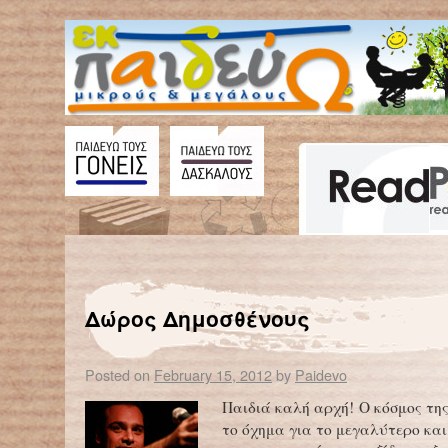
←
Χάρης Βλαβιανός – συγγραφέας και ποιητής
Αλκιβιάδης Κων
Δώρος Δημοσθένους
Posted on
February 15, 2012
by
Paidevo
Παιδιά καλή αρχή! Ο κόσμος της
το όχημα για το μεγαλύτερο και