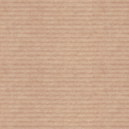
Πορτοκάλογλου
Γιώτα
Βέη