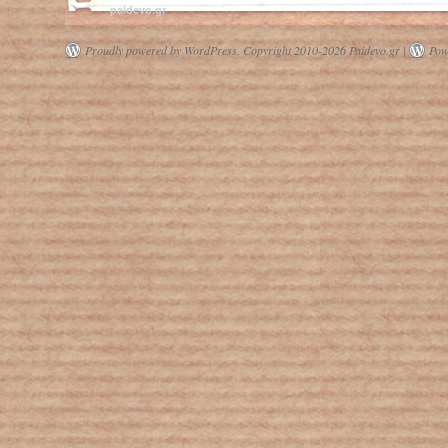
paidevo.gr
Proudly powered by WordPress.
Copyright 2010-2026 Paidevo.gr |
Pow
Σταμάτης
Μεσημέρης
Έφη Παπαθεοδώρου
Νίκος