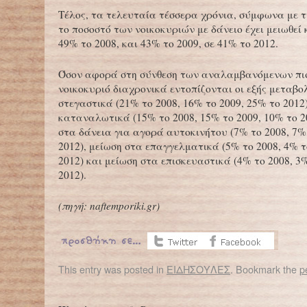
Τέλος, τα τελευταία τέσσερα χρόνια, σύμφωνα με την
το ποσοστό των νοικοκυριών με δάνειο έχει μειωθεί
49% το 2008, και 43% το 2009, σε 41% το 2012.
Όσον αφορά στη σύνθεση των αναλαμβανόμενων π
νοικοκυριό διαχρονικά εντοπίζονται οι εξής μεταβο
στεγαστικά (21% το 2008, 16% το 2009, 25% το 2012
καταναλωτικά (15% το 2008, 15% το 2009, 10% το 2
στα δάνεια για αγορά αυτοκινήτου (7% το 2008, 7%
2012), μείωση στα επαγγελματικά (5% το 2008, 4% τ
2012) και μείωση στα επισκευαστικά (4% το 2008, 3
2012).
(πηγή: naftemporiki.gr)
This entry was posted in
ΕΙΔΗΣΟΥΛΕΣ
. Bookmark the
p
←
Eurostat: Το 31% των Ελλήνων αντιμέτωπο με τον κίνδυνο της φτώχειας
“Έγκλημα” σ