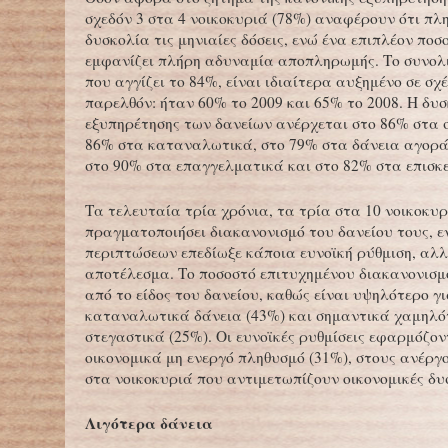
σχεδόν 3 στα 4 νοικοκυριά (78%) αναφέρουν ότι πλ
δυσκολία τις μηνιαίες δόσεις, ενώ ένα επιπλέον πο
εμφανίζει πλήρη αδυναμία αποπληρωμής. Το συνολι
που αγγίζει το 84%, είναι ιδιαίτερα αυξημένο σε σχέ
παρελθόν: ήταν 60% το 2009 και 65% το 2008. Η δυ
εξυπηρέτησης των δανείων ανέρχεται στο 86% στα σ
86% στα καταναλωτικά, στο 79% στα δάνεια αγορά
στο 90% στα επαγγελματικά και στο 82% στα επισκ
Τα τελευταία τρία χρόνια, τα τρία στα 10 νοικοκυρ
πραγματοποιήσει διακανονισμό του δανείου τους, 
περιπτώσεων επεδίωξε κάποια ευνοϊκή ρύθμιση, αλ
αποτέλεσμα. Το ποσοστό επιτυχημένου διακανονισ
από το είδος του δανείου, καθώς είναι υψηλότερο γ
καταναλωτικά δάνεια (43%) και σημαντικά χαμηλό
στεγαστικά (25%). Οι ευνοϊκές ρυθμίσεις εφαρμόζον
οικονομικά μη ενεργό πληθυσμό (31%), στους ανέργο
στα νοικοκυριά που αντιμετωπίζουν οικονομικές δυσ
Λιγότερα δάνεια