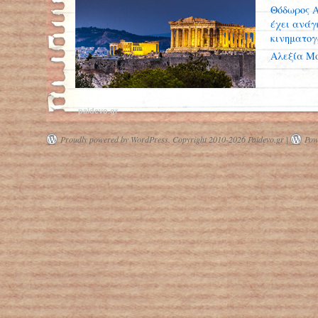
Θόδωρος Α
έχει ανάγ
κινηματο
Αλεξία Μ
paidevo.gr
Proudly powered by WordPress.
Copyright 2010-2026 Paidevo.gr |
Pow
Πού οφείλεται η εκπληκτική αντοχή
της Ακρόπολης στους σεισμούς - Η
ιδιοφυής και μυστική τεχνολογία των
αρχαίων Ελλήνων