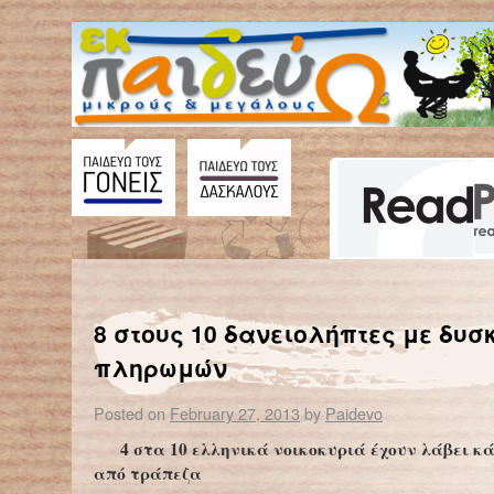
←
Eurostat: Το 31% των Ελλήνων αντιμέτωπο με τον κίνδυνο της φτώχειας
“Έγκλημα” σ
8 στους 10 δανειολήπτες με δυσ
πληρωμών
Posted on
February 27, 2013
by
Paidevo
4 στα 10 ελληνικά νοικοκυριά έχουν λάβει κ
από τράπεζα