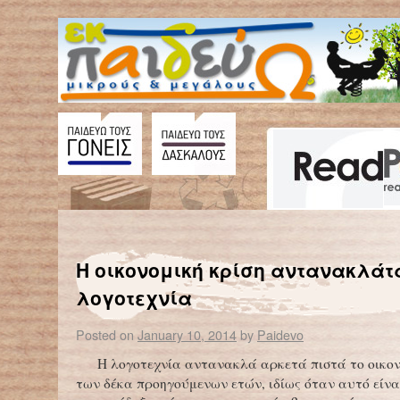
←
Ποιοι εγκαταλείπουν πρόωρα την εκπαίδευση και γιατί
Η οικονομική κρίση αντανακλάτ
λογοτεχνία
Posted on
January 10, 2014
by
Paidevo
Η λογοτεχνία αντανακλά αρκετά πιστά το οικον
των δέκα προηγούμενων ετών, ιδίως όταν αυτό είνα