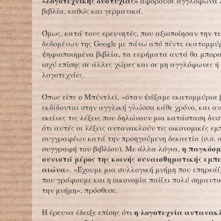
«λογοτεχνικής δυστυχίας»
αφορούσε αγγλόφωνα λ
βιβλία, καθώς και γερμανικά.
Όμως, κατά τους ερευνητές, που αξιοποίησαν την τ
δεδομένων της Google με πάνω από πέντε εκατομμύ
ψηφιοποιημένα βιβλία, τα ευρήματα αυτά θα μπορ
ισχύ επίσης σε άλλες χώρες και σε μη αγγλόφωνες 
λογοτεχνίες.
Όπως είπε ο Μπέντλεϊ, «όταν ψάξαμε εκατομμύρια 
εκδίδονται στην αγγλική γλώσσα κάθε χρόνο, και α
εκείνες τις λέξεις που δηλώνουν μια κατάσταση δυ
ότι αυτές οι λέξεις αντανακλούν τις οικονομικές εμ
συγγραφέων κατά την προηγούμενη δεκαετία (σ.σ. 
η παγκόσμ
συγγραφή του βιβλίου). Με άλλα λόγια,
συνιστά μέρος της κοινής συναισθηματικής εμπε
αιώνα
». «Έχουμε μια συλλογική μνήμη που επηρεάζε
που γράφουμε και η οικονομία παίζει πολύ σημαντι
την μνήμη», πρόσθεσε.
η λογοτεχνία αντανακ
Η έρευνα έδειξε επίσης ότι