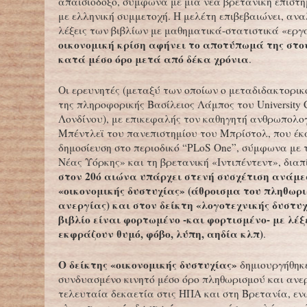
απαισιόδοξο, σύμφωνα με μια νέα βρετανική επιστη
με ελληνική συμμετοχή. Η μελέτη επιβεβαιώνει, ανα
λέξεις των βιβλίων με μαθηματικά-στατιστικά «εργ
οικονομική κρίση αφήνει το αποτύπωμά της στο
κατά μέσο όρο μετά από δέκα χρόνια
.
Οι ερευνητές (μεταξύ των οποίων ο μεταδιδακτορικ
της πληροφορικής Βασίλειος Λάμπος του University C
Λονδίνου), με επικεφαλής τον καθηγητή ανθρωπολο
Μπέντλεϊ του πανεπιστημίου του Μπρίστολ, που έκ
δημοσίευση στο περιοδικό “PLoS One”, σύμφωνα με 
Νέας Υόρκης» και τη βρετανική «Ιντιπέντεντ», διαπ
στον 20ό αιώνα υπάρχει στενή συσχέτιση ανάμε
«οικονομικής δυστυχίας» (άθροισμα του πληθωρι
ανεργίας) και στον δείκτη «λογοτεχνικής δυστυχ
βιβλίο είναι φορτωμένο -και φορτισμένο- με λέξ
εκφράζουν θυμό, φόβο, λύπη, αηδία κλπ)
.
Ο δείκτης «οικονομικής δυστυχίας»
δημιουργήθηκ
συνδυασμένο κινητό μέσο όρο πληθωρισμού και ανε
τελευταία δεκαετία στις ΗΠΑ και στη Βρετανία, ε