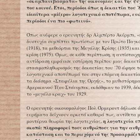
«σκαμπανεβάσματα» της οικονομίας και της ψυχ
του κοινού. Έτσι, περίοδοι όπως η δεκαετία του 
ιδιαίτερα «μίζερο» λογοτεχνικό αποτύπωμα, εν
περίοδοι ένα πιο «φωτεινό»
.
Όπως ανέφερε ο ερευνητής δρ Αλμπέρτο Ακέρμπι, «
δυστυχία συμπίπτει πρωτίστως με τον Πρώτο Παγκ
(1918), τα μεθεόρτια της Μεγάλης Κρίσης (1935) και
κρίση (1975). Όμως, σε κάθε περίπτωση, η αντίστοιχ
αντίδραση εμφάνισε υστέρηση περίπου μιας δεκαετία
στασιμοπληθωρισμός της δεκαετίας του ΄70 άφησε τ
λογοτεχνικό αποτύπωμά του στην επόμενη δεκαετία
τα διάσημα «Σταφύλια της Οργής», το μυθιστόρημα
Αμερικανού Τζον Στάινμπεκ, εκδόθηκαν το 1939, δέ
το «μεγάλο κραχ» του 1929.
Ο ερευνητής οικονομολόγος Πολ Όρμεροντ δήλωσε ό
ευρήματα δείχνουν αρκετά καθαρά πως, αντίθετα μ
η λογοτεχνία υ
μοντέρνα θεωρία της λογοτεχνίας,
σκοπό: πληροφορεί τους ανθρώπους για την ανθ
κατάσταση και το περιεχόμενό της προσαρμόζετ