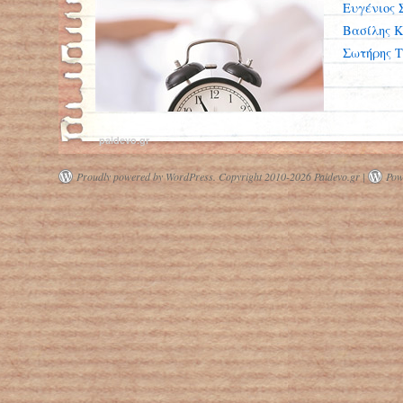
Ευγένιος 
Βασίλης Κ
Σωτήρης Τ
paidevo.gr
Proudly powered by WordPress.
Copyright 2010-2026 Paidevo.gr |
Pow
Νερό πριν από τον ύπνο: Καλή ή κακή
συνήθεια;
Ασπίδες προστασίας προσώπου