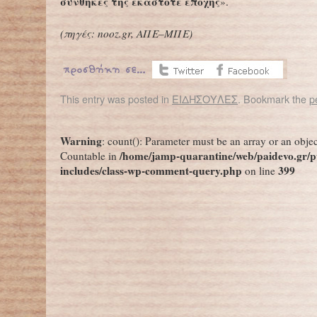
συνθήκες της εκάστοτε εποχής
».
(πηγές:
nooz
.
gr
, ΑΠΕ–ΜΠΕ)
This entry was posted in
ΕΙΔΗΣΟΥΛΕΣ
. Bookmark the
p
←
Ποιοι εγκαταλείπουν πρόωρα την εκπαίδευση και γιατί
Warning
: count(): Parameter must be an array or an obje
/home/jamp-quarantine/web/paidevo.gr/p
Countable in
includes/class-wp-comment-query.php
399
on line