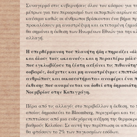
Συναγερμό στις κυβερνήσεις όλου του κόσμου για τ
μέτρων για τον περιορισμό των εκπομπών αερίων α
καύσιμα καθώς οι άνθρωποι βρίσκονται ένα βήμα πρ
προκαλέσουν μη αναστρέψιμη και εκτεταμένη ζημι
θα σημάνει η έκθεση των Ηνωμένων Εθνών για την κ
αλλαγή.
Η υπερθέρμανση του πλανήτη ήδη επηρεάζει «όλε
και όλους τους ωκεανούς» και η περαιτέρω μόλυ
που εγκλωβίζουν τη ζέστη αυξάνει τις πιθανότη
σοβαρές, διάχυτες και μη αναστρέψιμες επιπτώσ
ανθρώπους και οικοσυστήματα» αναφέρει ένα π
έκθεσης που αναμένεται να δοθεί στη δημοσιότη
Νοεμβρίου στην Κοπεγχάγη.
Πέρα από τις αλλαγές στο περιβάλλον η έκθεση, το 
οποίας δημοσιεύει το Bloomberg, περιγράφει και τις
επιπτώσεις από μια ενδεχόμενη αύξηση της θερμοκρ
βαθμούς Κελσίου. Σε αυτή την περίπτωση οι απώλειε
θα φτάσουν το 2% των παγκοσμίων εσόδων.