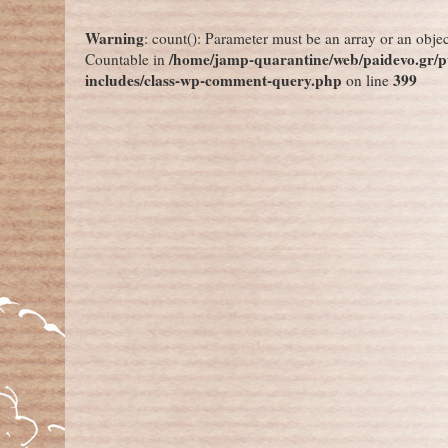
←
«Γερνάει» ο παγκόσμιος πληθυσμός
Ξεπερνούν τα 7,5 εκ
Warning
: count(): Parameter must be an array or an obje
/home/jamp-quarantine/web/paidevo.gr/p
Countable in
includes/class-wp-comment-query.php
399
on line