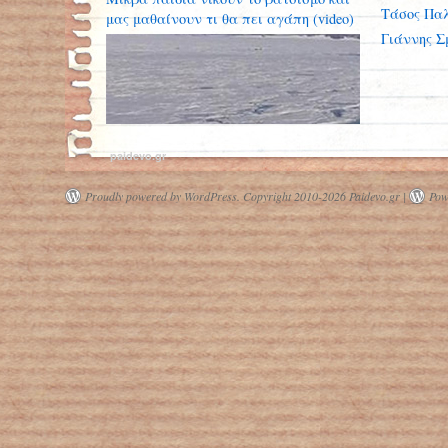
Τάσος Παλ
μας μαθαίνουν τι θα πει αγάπη (video)
Γιάννης Σ
paidevo.gr
Proudly powered by WordPress.
Copyright 2010-2026 Paidevo.gr |
Pow
Παγόβουνο 30 φορές μεγαλύτερο από
το Μανχάταν είναι έτοιμο να
αποκολληθεί – Τι λένε επιστήμονες