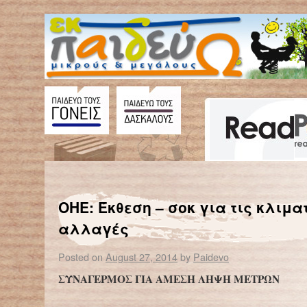
←
«Γερνάει» ο παγκόσμιος πληθυσμός
Ξεπερνούν τα 7,5 εκ
ΟΗΕ: Έκθεση – σοκ για τις κλιμα
αλλαγές
Posted on
August 27, 2014
by
Paidevo
ΣΥΝΑΓΕΡΜΟΣ ΓΙΑ ΑΜΕΣΗ ΛΗΨΗ ΜΕΤΡΩΝ