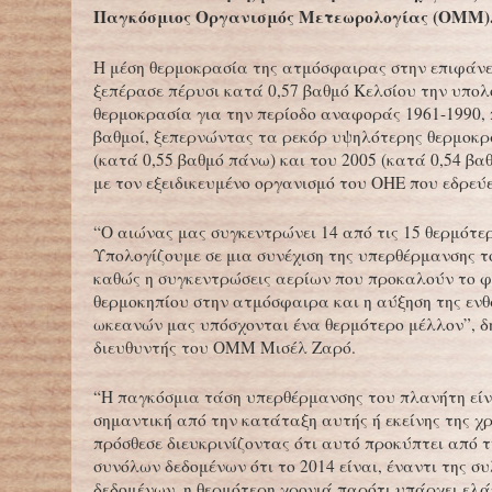
Παγκόσμιος Οργανισμός Μετεωρολογίας (ΟΜΜ)
Η μέση θερμοκρασία της ατμόσφαιρας στην επιφάν
ξεπέρασε πέρυσι κατά 0,57 βαθμό Κελσίου την υπολ
θερμοκρασία για την περίοδο αναφοράς 1961-1990, 
βαθμοί, ξεπερνώντας τα ρεκόρ υψηλότερης θερμοκρ
(κατά 0,55 βαθμό πάνω) και του 2005 (κατά 0,54 β
με τον εξειδικευμένο οργανισμό του ΟΗΕ που εδρεύε
“Ο αιώνας μας συγκεντρώνει 14 από τις 15 θερμότερ
Υπολογίζουμε σε μια συνέχιση της υπερθέρμανσης τ
καθώς η συγκεντρώσεις αερίων που προκαλούν το φ
θερμοκηπίου στην ατμόσφαιρα και η αύξηση της εν
ωκεανών μας υπόσχονται ένα θερμότερο μέλλον”, δ
διευθυντής του ΟΜΜ Μισέλ Ζαρό.
“Η παγκόσμια τάση υπερθέρμανσης του πλανήτη είν
σημαντική από την κατάταξη αυτής ή εκείνης της χρ
πρόσθεσε διευκρινίζοντας ότι αυτό προκύπτει από 
συνόλων δεδομένων ότι το 2014 είναι, έναντι της σ
δεδομένων, η θερμότερη χρονιά παρότι υπάρχει ελ