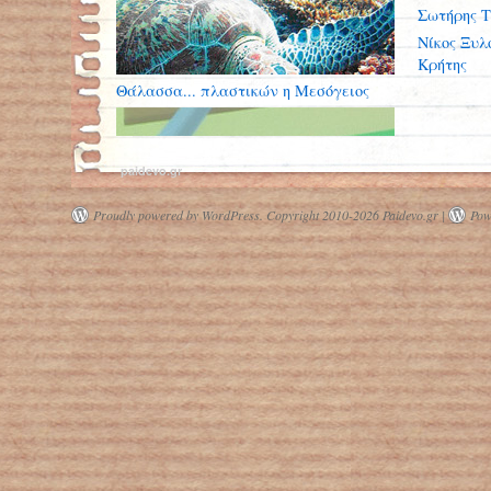
Σωτήρης Τ
Νίκος Ξυλ
Κρήτης
Θάλασσα... πλαστικών η Μεσόγειος
paidevo.gr
Proudly powered by WordPress.
Copyright 2010-2026 Paidevo.gr |
Pow
Θεσσαλονίκη: Ρομποτικό σύστημα
μαθητών δημοτικού σώζει ζωές