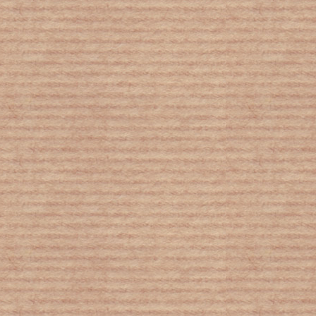
Υποφέρει από άγχος; 4 συμβουλές για
παιδιά χωρίς στρες
Νέος κοροναϊός: Φόβος και ρατσισμός
μολύνουν όλο τον κόσμο