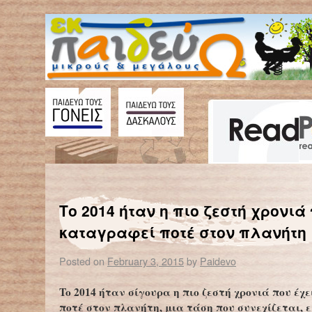
←
Ο πλούτος στα χέρια των λίγων: το 1% πλουσιότερο από το 99%
Το 2014 ήταν η πιο ζεστή χρονιά
καταγραφεί ποτέ στον πλανήτη
Posted on
February 3, 2015
by
Paidevo
To 2014 ήταν σίγουρα η πιο ζεστή χρονιά που έχ
ποτέ στον πλανήτη, μια τάση που συνεχίζεται, 