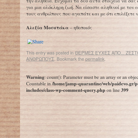
την αλήθεια. Εύχομαι τα δύο αυτά στοιχεία να σα
για μια ολόκληρη ζωή. Να είσαστε αληθινοί με τον ε
τους ανθρώπους που αγαπάτε και με ότι επιλέξετε 
Αλεξία Μουστάκα
– ηθοποιός
This entry was posted in
ΘΕΡΜΕΣ ΕΥΧΕΣ ΑΠΟ... ΖΕΣ
ΑΝΘΡΩΠΟΥΣ
. Bookmark the
permalink
.
←
ENCARDIA
Αργ
Warning
: count(): Parameter must be an array or an obje
/home/jamp-quarantine/web/paidevo.gr/p
Countable in
includes/class-wp-comment-query.php
399
on line