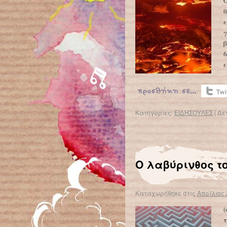
Ο
θ
ε
γ
β
6
Κατηγορίες:
ΕΙΔΗΣΟΥΛΕΣ
|
Δε
Ο λαβύρινθος το
Καταχωρήθηκε στις
Απρίλιος 
(
τ