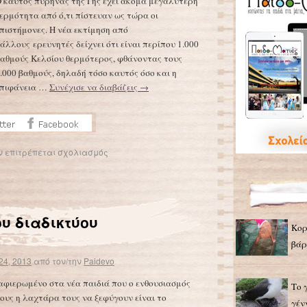
 καυτός πυρήνας της Γης έχει ακόμα μεγαλύτερη
ερμότητα από ό,τι πίστευαν ως τώρα οι
πιστήμονες. Η νέα εκτίμηση από
άλλους ερευνητές δείχνει ότι είναι περίπου 1.000
αθμούς Κελσίου θερμότερος, φθάνοντας τους
.000 βαθμούς, δηλαδή τόσο καυτός όσο και η
επιφάνεια …
Συνέχισε να διαβάζεις
→
ν επιτρέπεται σχολιασμός
υ διαδικτύου
Κορ
βάρ
24, 2013
από τον/την
Paidevo
αφιερωμένο στα νέα παιδιά που ο ενθουσιασμός
Το 
ους η λαχτάρα τους να ξεφύγουν είναι το
γέν