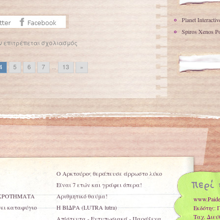
Planet Interacti
Spiros Xenos Po
ν επιτρέπεται σχολιασμός
Επόμενα άρθρα
→
4
5
6
7
...
13
»
Ο Αρκτούρος θεράπευσε άρρωστο λύκο
Είναι 7 ετών και γράφει όπερα!
ΚΡΟΤΗΜΑΤΑ
Αριθμητικό θαύμα!
www.Paide
νει καταφύγιο
Η ΒΙΔΡΑ (LUTRA lutra)
Εκδότης: 
Ταχ. Διεύ
Απίστευτα - Εντυπωσιακά - Παράξενα