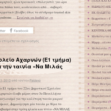
ΓΕΛΙΑ ΚΑΙ Χ
ορητούς ηλεκτρονικούς υπολογιστές για ώρα
ΕΙΔΗΣΟΥΛΕΣ
τα πόδια τους, κινδυνεύουν από… σοβαρές
ερματικές βλάβες όπως το σύνδρομο toasted skin
ΕΚ-ΠΑΙΔΕΥΩ
yndrome. …
Συνέχισε να διαβάζεις
→
Εκφράσεις – Γ
Ζωγραφίζουμε
ΚΕΝΤΡΙΚΑ Θ
Μαθαίνω να 
ν επιτρέπεται σχολιασμός
Μμμμ…εξυπνά
Μυθολογία
(7
Οι καλοί μου 
ολείο Αχαρνών (Ε1 τμήμα)
Οικο-λογάκια
α την ταινία «Να Μιλάς
Παιδιά με ειδ
Παιδιά του κ
Παιδική κηπου
1, 2013
από τον/την
Paidevo
Πάμε Θέατρο;
ο Ε1 τμήμα του 22ου Δημοτικού Σχολείου
Πάμε στο διά
χαρνών έλαβε μέρος στον 3ο Πανελλήνιο
Παραδοσιακά 
ιαγωνισμό για την καλύτερη ταινία μικρού
Παραμύθια
(7
ήκους. Δημιούργησε μία ταινία με θέμα το
Πειράματα – 
εβασμό στην τρίτη ηλικία και τίτλο «ΝΑ ΜΙΛΑΣ