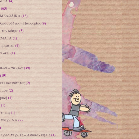
ΑΡΕΣ
(4)
(63)
 ΜΕΛΩΔΙΚΑ
(13)
λωσσοδέτες – Παροιμίες
(9)
 τον κόσμο
(5)
ΕΜΑΤΑ
(1)
σερφάρω
(4)
 δες!
(1)
)
φίλοι – τα ζώα
(39)
(19)
ικές ικανότητες
(2)
όσμου
(2)
ρική
(1)
(1)
στημα;
(1)
παιχνίδια
(7)
)
Ευρεσιτεχνίες – Ανακαλύψεις
(1)