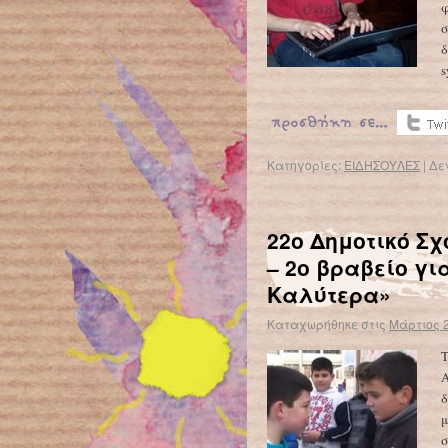
φ
σ
δ
s
Κατηγορίες:
ΕΙΔΗΣΟΥΛΕΣ
|
Δε
22ο Δημοτικό Σχ
– 2ο βραβείο γι
Καλύτερα»
Καταχωρήθηκε στις
Μάρτιος 2
Τ
Α
δ
μ
σ