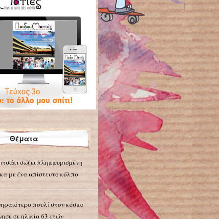
Θέματα
ιτσάκι σώζει πλημμυρισμένη
κα με ένα απίστευτο κόλπο
γηραιότερο πουλί στον κόσμο
νησε σε ηλικία 63 ετών