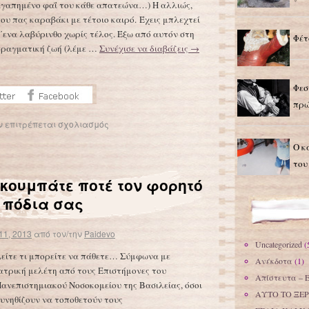
γαπημένο φαΐ του κάθε απατεώνα…) Η αλλιώς,
ου πας καραβάκι με τέτοιο καιρό. Έχεις μπλεχτεί
΄ενα λαβύρινθο χωρίς τέλος. Έξω από αυτόν στη
Φέτ
ραγματική ζωή (λέμε …
Συνέχισε να διαβάζεις
→
Φεσ
πρώ
ν επιτρέπεται σχολιασμός
Ο κ
του
κουμπάτε ποτέ τον φορητό
 πόδια σας
11, 2013
από τον/την
Paidevo
Uncategorized
(
είτε τι μπορείτε να πάθετε… Σύμφωνα με
Ανέκδοτα
(1)
ατρική μελέτη από τους Επιστήμονες του
Απίστευτα – 
ανεπιστημιακού Νοσοκομείου της Βασιλείας, όσοι
ΑΥΤΟ ΤΟ ΞΕΡ
υνηθίζουν να τοποθετούν τους