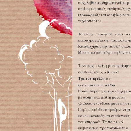
ασχολήθηκαν δημιουργοί με μο
από ευρωπαϊκές αισθητικές σχο
(προσαρμόζεται συνήθως σε ρυ
τυχάρπαστοι.
Το ελαφρό τραγούδι είναι το 
ετεροχρονισμένης παραλλαγής,
Κυριάρχησε στην αστική διασκ
Μεσοπολέμου μέχρι τη δεκαετί
Την εποχή εκείνη μεσουράνησ
Κλέων
συνθέτες όπως ο
Τριανταφύλλου
, ο
Αττίκ
κοσμαγάπητος
.
Πρωτοπόρος για την εποχή το
με ώριμη και μεστή μουσική
γλώσσα, σπούδασε μουσική στ
Παρίσι από όπου προέρχονται
και οι μουσικές και συνθετικές
του επιρροές. Τα ποιητικά
κείμενα των τραγουδιών του