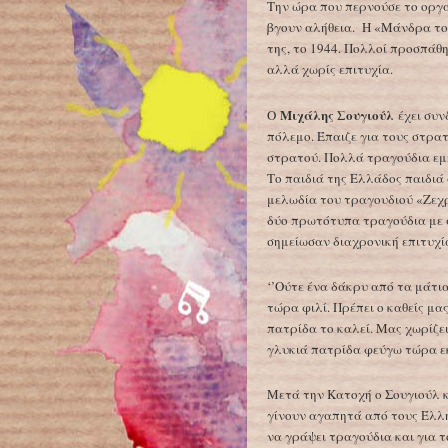
Την ώρα που περνούσε το οργα
βγουν αλήθεια. Η «Μάνδρα του
της, το 1944. Πολλοί προσπάθ
αλλά χωρίς επιτυχία.
Μιχάλης Σουγιούλ
Ο
έχει συν
πόλεμο. Έπαιζε για τους στρα
στρατού. Πολλά τραγούδια εμπ
Το παιδιά της Ελλάδος παιδιά 
μελωδία του τραγουδιού «Ζεχρ
δύο πρωτότυπα τραγούδια με 
σημείωσαν διαχρονική επιτυχί
‘’Ούτε ένα δάκρυ από τα μάτι
τώρα φιλί. Πρέπει ο καθείς μα
πατρίδα το καλεί. Μας χωρίζει
γλυκιά πατρίδα φεύγω τώρα ε
Μετά την Κατοχή ο Σουγιούλ 
γίνουν αγαπητά από τους Έλλη
να γράψει τραγούδια και για 