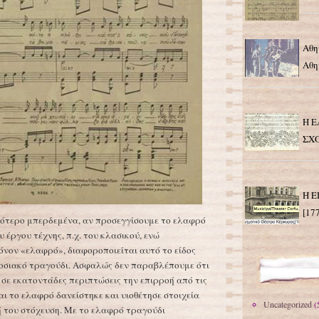
Αθη
Αθη
Η 
ΣΧ
Η 
[17
γότερο μπερδεμένα, αν προσεγγίσουμε το ελαφρό
 έργου τέχνης, π.χ. του κλασικού, ενώ
όνον «ελαφρό», διαφοροποιείται αυτό το είδος
οσιακό τραγούδι. Ασφαλώς δεν παραβλέπουμε ότι
 σε εκατοντάδες περιπτώσεις την επιρροή από τις
αι το ελαφρό δανείστηκε και υιοθέτησε στοιχεία
Uncategorized
(
ή του στόχευση. Με το ελαφρό τραγούδι