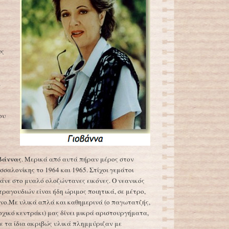
υς
α
ου
βάννας
. Μερικά από αυτά πήραν μέρος στον
σαλονίκης το 1964 και 1965. Στίχοι γεμάτοι
άνε στο μυαλό ολοζώντανες εικόνες. Ο νεανικός
ραγουδιών είναι ήδη ώριμος ποιητικά, σε μέτρο,
νο.Με υλικά απλά και καθημερινά (ο παγωτατζής,
ξοχικό κεντράκι) μας δίνει μικρά αριστουργήματα,
με τα ίδια ακριβώς υλικά πλημμύριζαν με