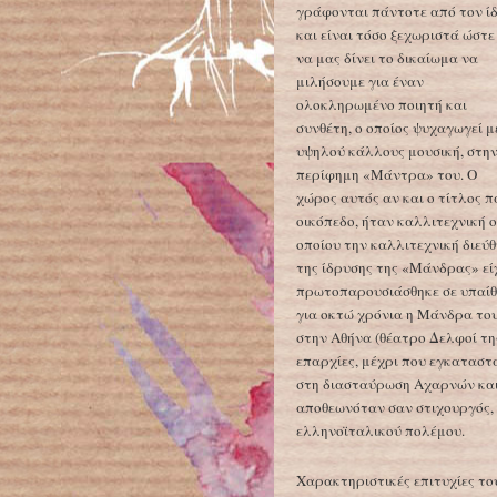
γράφονται πάντοτε από τον ίδ
και είναι τόσο ξεχωριστά ώστε
να μας δίνει το δικαίωμα να
μιλήσουμε για έναν
ολοκληρωμένο ποιητή και
συνθέτη, ο οποίος ψυχαγωγεί μ
υψηλού κάλλους μουσική, στη
περίφημη «Μάντρα» του. Ο
χώρος αυτός αν και ο τίτλος 
οικόπεδο, ήταν καλλιτεχνική 
οποίου την καλλιτεχνική διεύθ
της ίδρυσης της «Μάνδρας» είχ
πρωτοπαρουσιάσθηκε σε υπαίθρ
για οκτώ χρόνια η Μάνδρα του
στην Αθήνα (θέατρο Δελφοί τη
επαρχίες, μέχρι που εγκατασ
στη διασταύρωση Αχαρνών και 
αποθεωνόταν σαν στιχουργός, 
ελληνοϊταλικού πολέμου.
Χαρακτηριστικές επιτυχίες το