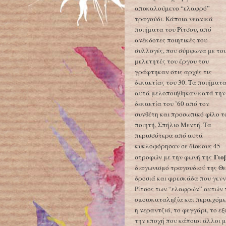
αποκαλούμενο “ελαφρό”
τραγούδι. Κάποια νεανικά
ποιήματα του Ρίτσου, από
ανέκδοτες ποιητικές του
συλλογές, που σύμφωνα με το
μελετητές του έργου του
γράφτηκαν στις αρχές τις
δεκαετίας του 30. Τα ποιήματ
αυτά μελοποιήθηκαν κατά την
δεκαετία του ’60 από τον
συνθέτη και προσωπικό φίλο τ
ποιητή, Σπήλιο Μεντή. Τα
περισσότερα από αυτά
κυκλοφόρησαν σε δίσκους 45
Γιο
στροφών με την φωνή της
διαγωνισμό τραγουδιού της Θεσ
δροσιά και φρεσκάδα που γενν
Ρίτσος των “ελαφρών” αυτών τ
ομοιοκαταληξία και περιεχόμε
η νεραντζιά, το φεγγάρι, το ε
την εποχή που κάποιοι άλλοι 