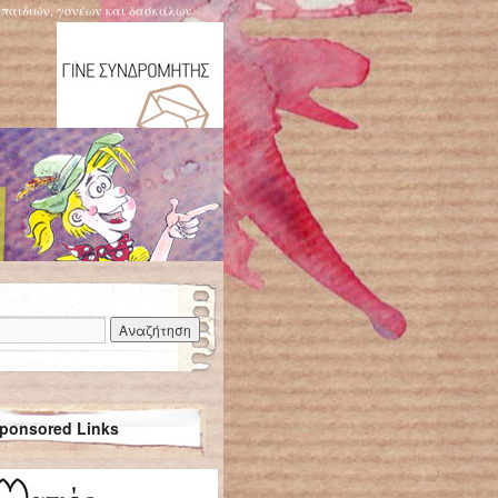
η παιδιών, γονέων και δασκάλων
ponsored Links