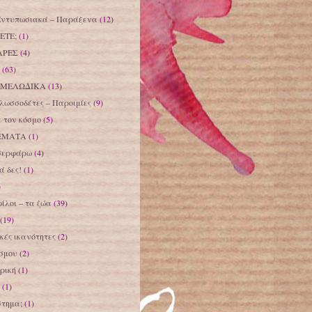
Εντυπωσιακά – Παράξενα
(12)
ΕΤΕ;
(1)
ΑΡΕΣ
(4)
(63)
 ΜΕΛΩΔΙΚΑ
(13)
λωσσοδέτες – Παροιμίες
(9)
 τον κόσμο
(5)
ΕΜΑΤΑ
(1)
σερφάρω
(4)
 δες!
(1)
)
φίλοι – τα ζώα
(39)
(19)
ικές ικανότητες
(2)
όσμου
(2)
ρική
(1)
(1)
στημα;
(1)