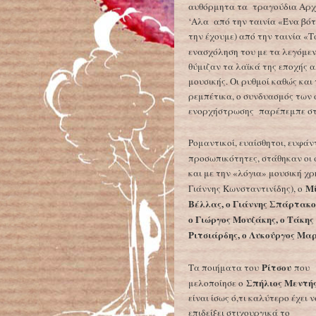
αυθόρμητα τα τραγούδια Aρχι
‘Aλα από την ταινία «Ένα βότ
την έχουμε) από την ταινία «
ενασχόληση του με τα λεγόμε
θύμιζαν τα λαϊκά της εποχής
μουσικής. Οι ρυθμοί καθώς κ
ρεμπέτικα, ο συνδυασμός των 
ενορχήστρωσης παρέπεμπε στ
Ρομαντικοί, ευαίσθητοι, ευφάν
προσωπικότητες, στάθηκαν οι 
και με την «λόγια» μουσική χ
Μί
Γιάννης Κωνσταντινίδης), ο
Βέλλας, ο Γιάννης Σπάρτακος
ο Γιώργος Μουζάκης, ο Τάκης
Ριτσιάρδης, ο Λυκούργος Μαρ
Ρίτσου
Τα ποιήματα του
που
Σπήλιος Μεντή
μελοποίησε ο
είναι ίσως ό,τι καλύτερο έχει 
επιδείξει στιχουργικά το