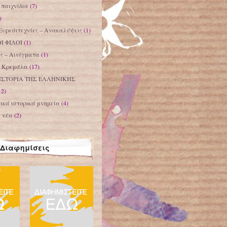
παιχνίδια
(7)
)
Ευρεσιτεχνίες – Ανακαλύψεις
(1)
Ι ΦΙΛΟΙ
(1)
ς – Αινίγματα
(1)
– Κρεμάλα
(17)
ΙΣΤΟΡΙΑ ΤΗΣ ΕΛΛΗΝΙΚΗΣ
12)
ικά ιστορικά μνημεία
(4)
α νέα
(2)
Διαφημίσεις