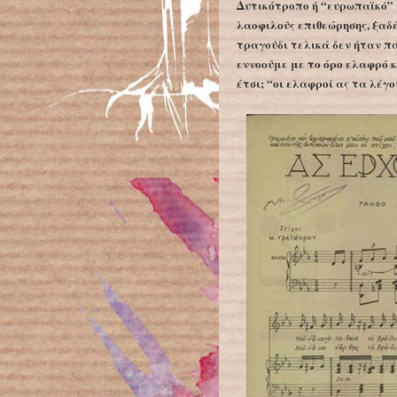
Δυτικότροπο ή “ευρωπαϊκό” τ
λαοφιλούς επιθεώρησης, ξαδ
τραγούδι τελικά δεν ήταν π
εννοούμε με το όρο ελαφρό κ
έτσι; “οι ελαφροί ας τα λέγ