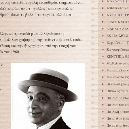
Ανέκδοτα
(1)
υσική παιδεία, μεγάλη ευαισθησία, επηρεασμένοι
Απίστευτα – 
λές, κυρίως από τη γαλλική και την ιταλική,
θμούς όπως το βαλς ή το ταγκό), αλλά και
ΑΥΤΟ ΤΟ ΞΕΡ
ΓΕΛΙΑ ΚΑΙ Χ
ΕΙΔΗΣΟΥΛΕΣ
ελληνικό τραγούδι μιας ελληνότροπης
ΕΚ-ΠΑΙΔΕΥΩ
 (μάλλον χρήσιμης), της αυθεντικής μπελ-επόκ.
Εκφράσεις – Γ
έδαση και την ψυχαγωγία, από την εποχή του
Ζωγραφίζουμε
α του 1960.
ΚΕΝΤΡΙΚΑ Θ
Μαθαίνω να 
αν
Μμμμ…εξυπνά
Μυθολογία
(7
Οι καλοί μου 
υ
Οικο-λογάκια
Παιδιά με ειδ
ο
Παιδιά του κ
Παιδική κηπου
Πάμε Θέατρο;
Πάμε στο διά