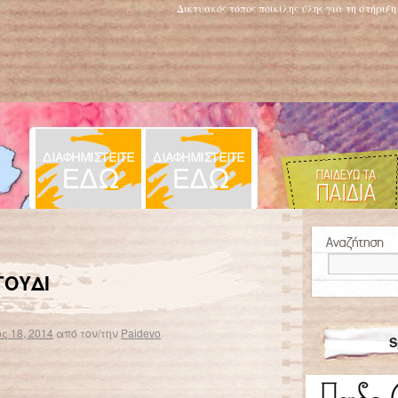
Δικτυακός τόπος ποικίλης ύλης για τη στήριξ
Το γηραιότερο πουλί στον κόσμο γέννησε σε ηλικία 63 ετών
→
ΓΟΥΔΙ
ς 18, 2014
από τον/την
Paidevo
S