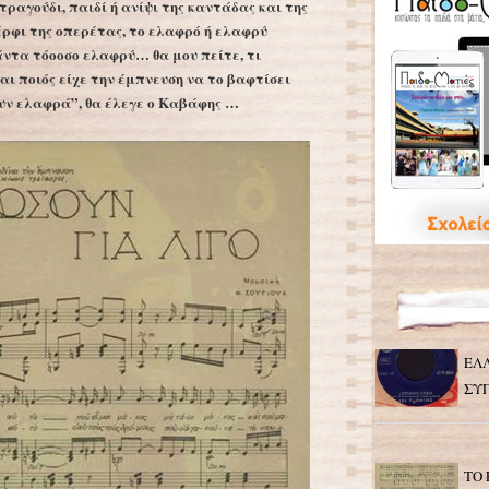
ραγούδι, παιδί ή ανίψι της καντάδας και της
έρφι της οπερέτας, το ελαφρό ή ελαφρύ
άντα τόοοσο ελαφρύ… θα μου πείτε, τι
αι ποιός είχε την έμπνευση να το βαφτίσει
ουν ελαφρά”, θα έλεγε ο Καβάφης …
ΕΛ
ΣΥ
ΤΟ 