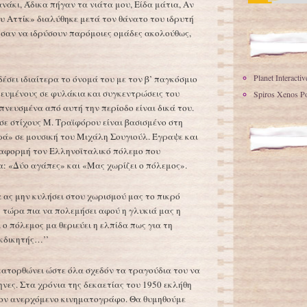
νάκι, Άδικα πήγαν τα νιάτα μου, Είδα μάτια, Αν
 Αττίκ» διαλύθηκε μετά τον θάνατο του ιδρυτή
ησαν να ιδρύσουν παρόμοιες ομάδες ακολούθως,
Planet Interacti
δέσει ιδιαίτερα το όνομά του με τον β’ παγκόσμιο
τευμένους σε φυλάκια και συγκεντρώσεις του
Spiros Xenos Po
νευσμένα από αυτή την περίοδο είναι δικά του.
σε στίχους Μ. Τραϊφόρου είναι βασισμένο στη
ά» σε μουσική του Μιχάλη Σουγιούλ. Έγραψε και
αφορμή τον Ελληνοϊταλικό πόλεμο που
α: «Δύο αγάπες» και «Μας χωρίζει ο πόλεμος».
α ας μην κυλήσει στου χωρισμού μας το πικρό
ς τώρα πια να πολεμήσει αφού η γλυκιά μας η
 ο πόλεμος μα θεριεύει η ελπίδα πως για τη
κδικητής…’’
κατορθώνει ώστε όλα σχεδόν τα τραγούδια του να
νες. Στα χρόνια της δεκαετίας του 1950 εκλήθη
τον ανερχόμενο κινηματογράφο. Θα θυμηθούμε