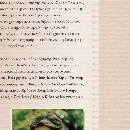
σαν τα όργανα από την ταινία «Σάντα Τσικίτα»,
σαλο στη λίμνη», Ο μήνας έχει εννιά (ή Μια ζωή
Το σωφεράκι». Παράλληλα, ξεκινά και η
αρχοντορεμπέτικα
να
, δηλαδή τραγούδια που
 αλλά διατηρούσαν αρχές της «ελαφράς»
αι το ηχόχρωμα των φωνών προέρχονταν από τα
οργάνων που χρησιμοποιούνταν και η λογική της
ο ελαφρό τραγούδι.
ταστοι, εξαιρετικοί ενορχηστρωτές, σεμνές
Κώστας Γιαννίδης
συνθέτες:
(που ασχολήθηκε
ρησιμοποιώντας το πραγματικό του όνομα:
μης Κατριβάνος, ο Σώσος Ιωαννίδης, ο Γιάννης
, ο Ζοζέφ Κορίνθιος, ο Νίκος Χατζηαποστόλου,
 Μωράκης, ο Χρήστος Χαιρόπουλος, ο Ιωσήφ
κέας, ο Ζακ Ιακωβίδης, ο Κώστας Καπνίσης
κ.ά.
ς
,
να