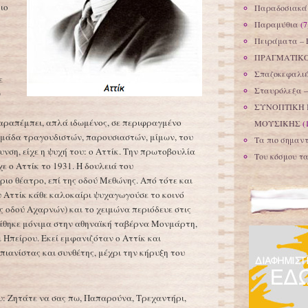
ιο
Παραδοσιακά 
Παραμύθια
(7
Πειράματα – 
ΠΡΑΓΜΑΤΙΚΟ
Σπαζοκεφαλιέ
ε
Σταυρόλεξα 
ν
ΣΥΝΟΠΤΙΚΗ 
παραπέμπει, απλά ιδωμένος, σε περιφραγμένο
ΜΟΥΣΙΚΗΣ
(
ομάδα τραγουδιστών, παρουσιαστών, μίμων, του
Τα πιο σημαντ
υνση, είχε η ψυχή του: ο Αττίκ. Την πρωτοβουλία
Του κόσμου τ
ε ο Αττίκ το 1931. Η δουλειά του
ιο θέατρο, επί της οδού Μεθώνης. Από τότε και
 Αττίκ κάθε καλοκαίρι ψυχαγωγούσε το κοινό
ς οδού Αχαρνών) και το χειμώνα περιόδευε στις
τάθηκε μόνιμα στην αθηναϊκή ταβέρνα Μονμάρτη,
Ηπείρου. Εκεί εμφανιζόταν ο Αττίκ και
πιανίστας και συνθέτης, μέχρι την κήρυξη του
υ: Ζητάτε να σας πω, Παπαρούνα, Τρεχαντήρι,