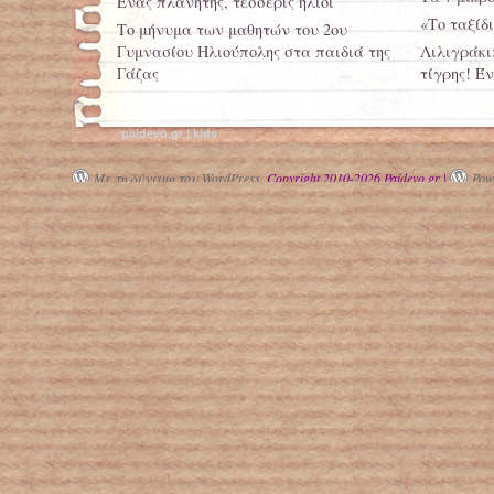
Ένας πλανήτης, τέσσερις ήλιοι
«Το ταξίδι
Το μήνυμα των μαθητών του 2ου
Γυμνασίου Ηλιούπολης στα παιδιά της
Λιλιγράκι
Γάζας
τίγρης! Έ
paidevo.gr | kids
Με τη δύναμη του WordPress.
Copyright 2010-2026 Paidevo.gr |
Powe