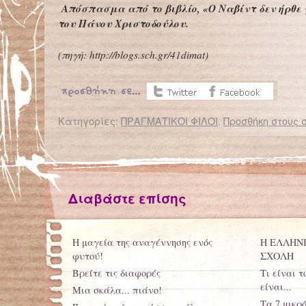
Απόσπασμα από το βιβλίο, «Ο Ναβίντ δεν ήρθε 
του Πάνου Χριστοδούλου.
(πηγή: http://blogs.sch.gr/41dimat)
Κατηγορίες:
ΠΡΑΓΜΑΤΙΚΟΙ ΦΙΛΟΙ
.
Προσθήκη στους 
← Επιστροφή στο %s
Κοριτσάκι σώζει πλημμυρισμένη βάρκα με ένα απίστευτο κόλπο
Διαβάστε επίσης
Η μαγεία της αναγέννησης ενός
Η ΕΛΛΗΝ
φυτού!
ΣΧΟΛΗ
Βρείτε τις διαφορές
Τι είναι τ
είναι...
Μια σκάλα... πιάνο!
Τα 7 μικρ