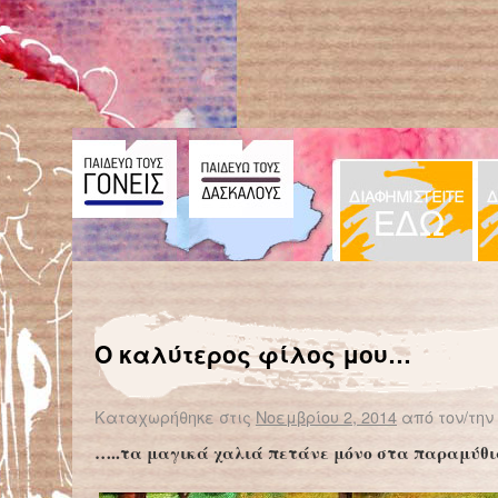
← Επιστροφή στο %s
Κοριτσάκι σώζει πλημμυρισμένη βάρκα με ένα απίστευτο κόλπο
Ο καλύτερος φίλος μου…
Καταχωρήθηκε στις
Νοεμβρίου 2, 2014
από τον/την
…..τα μαγικά χαλιά πετάνε μόνο στα παραμύθ