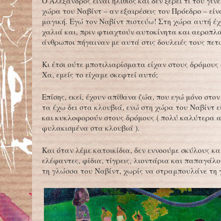
Ο Αλέξανδρος είναι ηλίθιος και δεν ξέρει τι του γίνε
χώρα του Ναβίντ – αν εξαιρέσεις τον Πρόεδρο – είν
μαγική. Εγώ τον Ναβίντ πιστεύω! Στη χώρα αυτή έ
χαλιά και, πριν φτιαχτούν αυτοκίνητα και αεροπλά
άνθρωποι πήγαιναν με αυτά στις δουλειές τους πετ
Κι έτσι ούτε μποτιλιαρίσματα είχαν στους δρόμους 
Χα, εμείς το είχαμε σκεφτεί αυτό;
Επίσης, εκεί, έχουν απίθανα ζώα, που εγώ μόνο στο
τα έχω δει στα κλουβιά, ενώ στη χώρα του Ναβίντ ε
και κυκλοφορούν στους δρόμους ( πολύ καλύτερα α
φυλακισμένα στα κλουβιά ).
Και όταν λέμε κατοικίδια, δεν εννοούμε σκύλους κα
ελέφαντες, φίδια, τίγρεις, λιοντάρια και παπαγάλο
τη γλώσσα του Ναβίντ, χωρίς να στραμπουλάνε τη 