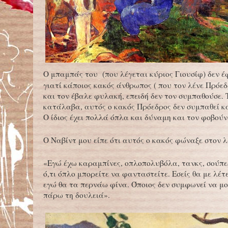
Ο μπαμπάς του (που λέγεται κύριος Γιουσίφ) δεν έ
γιατί κάποιος κακός άνθρωπος ( που τον λένε Πρόεδ
και τον έβαλε φυλακή, επειδή δεν τον συμπαθούσε. 
κατάλαβα, αυτός ο κακός Πρόεδρος δεν συμπαθεί κ
Ο ίδιος έχει πολλά όπλα και δύναμη και τον φοβούν
Ο Ναβίντ μου είπε ότι αυτός ο κακός φώναξε στον λ
«Εγώ έχω καραμπίνες, οπλοπολυβόλα, τανκς, σούπερ
ό,τι όπλο μπορείτε να φανταστείτε. Εσείς θα με λέτ
εγώ θα τα περνάω φίνα. Όποιος δεν συμφωνεί να μο
πάρω τη δουλειά».