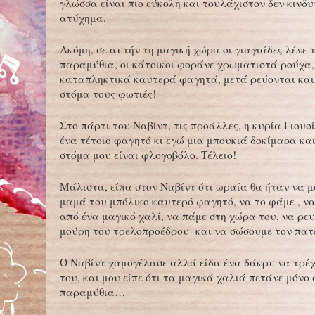
γλώσσα είναι πιο εύκολη και τουλάχιστον δεν κινδυ
ατύχημα.
Ακόμη, σε αυτήν τη μαγική χώρα οι γιαγιάδες λένε 
παραμύθια, οι κάτοικοι φοράνε χρωματιστά ρούχα,
καταπληκτικά καυτερά φαγητά, μετά ρεύονται και
στόμα τους φωτιές!
Στο πάρτι του Ναβίντ, τις προάλλες, η κυρία Γιουσί
ένα τέτοιο φαγητό κι εγώ μια μπουκιά δοκίμασα και
στόμα μου είναι φλογοβόλο. Τέλειο!
Μάλιστα, είπα στον Ναβίντ ότι ωραία θα ήταν να μ
μαμά του μπόλικο καυτερό φαγητό, να το φάμε , ν
από ένα μαγικό χαλί, να πάμε στη χώρα του, να ρε
μούρη του τρελοπροέδρου και να σώσουμε τον πατ
Ο Ναβίντ χαμογέλασε αλλά είδα ένα δάκρυ να τρέχ
του, και μου είπε ότι τα μαγικά χαλιά πετάνε μόνο
παραμύθια…