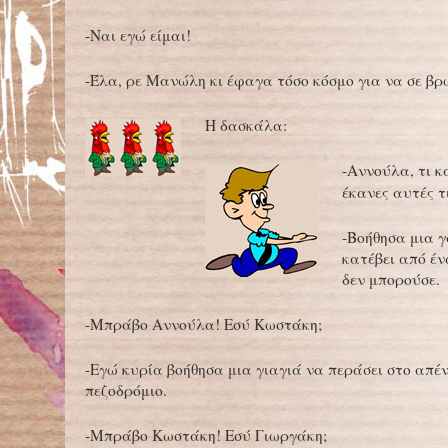
-Ναι εγώ είμαι!
-Έλα, ρε Μανώλη κι έφαγα τόσο κόσμο για να σε βρ
Η δασκάλα:
-Αννούλα, τι 
έκανες αυτές τ
-Βοήθησα μια 
κατέβει από έν
δεν μπορούσε.
-Μπράβο Αννούλα! Εσύ Κωστάκη;
-Εγώ κυρία βοήθησα μια γιαγιά να περάσει στο απέ
πεζοδρόμιο.
-Μπράβο Κωστάκη! Εσύ Γιωργάκη;