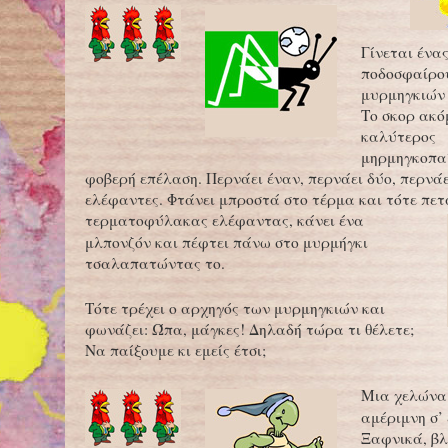
Γίνεται ένα
ποδοσφαίρο
μυρμηγκιών
Το σκορ ακόμ
καλύτερος
μηρμηγκοπαί
φοβερή επέλαση. Περνάει έναν, περνάει δύο, περνάε
ελέφαντες. Φτάνει μπροστά στο τέρμα και τότε πετ
τερματοφύλακας ελέφαντας, κάνει
ένα
μλπονζόν και πέφτει πάνω στο μυρμήγκι
τσαλαπατώντας το.
Τότε τρέχει ο αρχηγός των μυρμηγκιών και
φωνάζει: Ώπα, μάγκες! Δηλαδή τώρα τι θέλετε;
Να παίξουμε κι εμείς έτσι;
Μια χελώνα
αμέριμνη σ’ 
Ξαφνικά, βλ