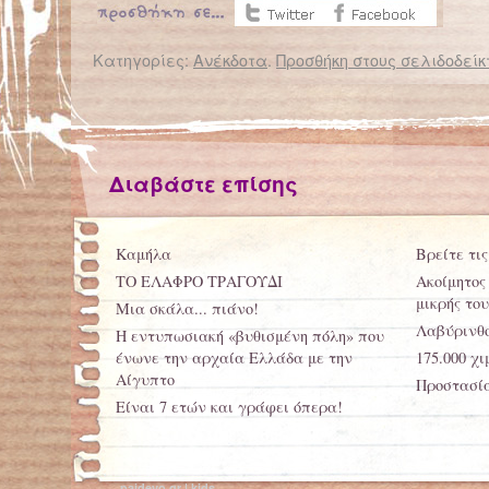
Κατηγορίες:
Ανέκδοτα
.
Προσθήκη στους σελιδοδείκ
← Επιστροφή στο %s
Ευγένιος Τριβιζάς: Μέσα σε κάθε λέξη… πάλλεται ένα συναίσθημα
Ασκ
Διαβάστε επίσης
Καμήλα
Βρείτε τις
ΤΟ ΕΛΑΦΡΟ ΤΡΑΓΟΥΔΙ
Ακοίμητος
μικρής του
Μια σκάλα... πιάνο!
Λαβύρινθ
Η εντυπωσιακή «βυθισμένη πόλη» που
ένωνε την αρχαία Ελλάδα με την
175.000 χ
Αίγυπτο
Προστασία
Είναι 7 ετών και γράφει όπερα!
paidevo.gr | kids