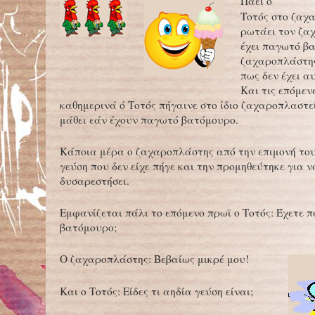
Πάει ο
Τοτός στο ζαχ
ρωτάει τον ζα
έχει παγωτό β
ζαχαροπλάστης
πως δεν έχει α
Και τις επόμεν
καθημερινά ό Τοτός πήγαινε στο ίδιο ζαχαροπλαστ
μάθει εάν έχουν παγωτό βατόμουρο.
Κάποια μέρα ο ζαχαροπλάστης από την επιμονή του
γεύση που δεν είχε πήγε και την προμηθεύτηκε για ν
δυσαρεστήσει.
Εμφανίζεται πάλι το επόμενο πρωϊ ο Τοτός: Έχετε 
βατόμουρο;
Ο ζαχαροπλάστης: Βεβαίως μικρέ μου!
Και ο Τοτός: Είδες τι αηδία γεύση είναι;