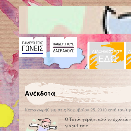
← Επιστροφή στο %s
Ευγένιος Τριβιζάς: Μέσα σε κάθε λέξη… πάλλεται ένα συναίσθημα
Ασκ
Ανέκδοτα
Καταχωρήθηκε στις
Νοεμβρίου 25, 2010
από τον/τη
Ο Τοτός γυρίζει από το σχολείο 
γιαγιά του: