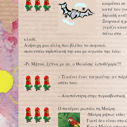
κοιμάται σε
κατά τον γν
δηλαδή ανά
Ξαφνικά η μ
γυρίζει και
σ
πάνω στο
κλαδί.
Ανήσυχη μια άλλη που βλέπει το σκηνικό,
σκουντάει τηδιπλανή της και με αγωνία της λέει:
-Ρε Μήτσο, ξύπνα ρε συ, ο Θανάσης λιποθύμησε!!!
– Τι κάνει ένας τσιγκούνης αν πάρ
σπίτι του;
– Αναπάντητη στην πυροσβεστική.
O πατέρας ρωτάει τη Μαίρη:
-Μαίρη μήπως είδες
Γιατί δεν είναι στο 
Και η Μαίρη απαντ