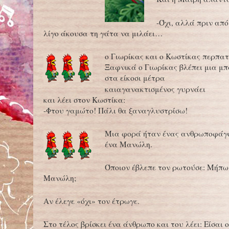
-Όχι, αλλά πριν από
λίγο άκουσα τη γάτα να μιλάει…
ο Γιωρίκας και ο Κωστίκας περπατ
Ξαφνικά ο Γιωρίκας βλέπει μια 
στα είκοσι μέτρα
καιαγανακτισμένος γυρνάει
και λέει στον Κωστίκα:
-Φτου γαμώτο! Πάλι θα ξαναγλυστρίσω!
Μια φορά ήταν ένας ανθρωποφάγο
ένα Μανώλη.
Όποιον έβλεπε τον ρωτούσε: Μήπως
Μανώλη;
Αν έλεγε «όχι» τον έτρωγε.
Στο τέλος βρίσκει ένα άνθρωπο και του λέει: Είσαι