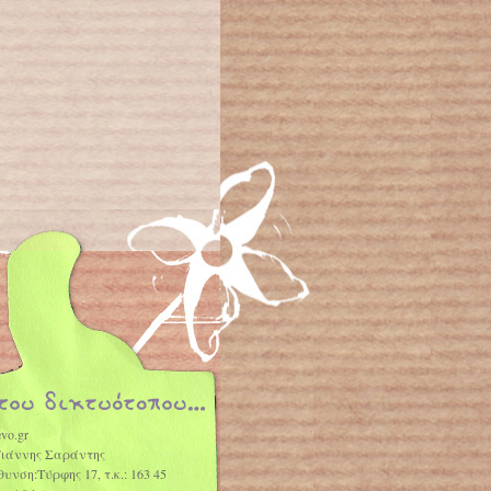
vo.gr
Γιάννης Σαράντης
θυνση:Τύρφης 17, τ.κ.: 163 45