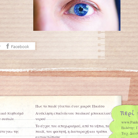
Πως το παιδί γίνεται ένας μικρός Πικάσο
λικό πληθυσμό
Ανάκληση επικίνδυνου παιδικού μπουκαλιού
ν ουσιών
νερού
www.Paide
Το άγχος του αποχωρισμού, από το νήπιο, το
Εκδότης: 
στεγοι» της
παιδί, τον φοιτητή, η διαταραχή και τρόποι
Ταχ. Διεύ
αντιμετώπισης