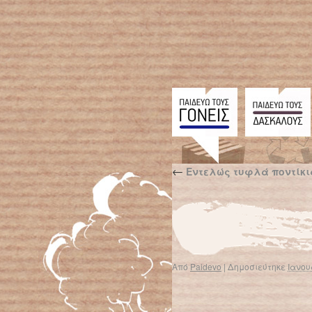
←
Εντελώς τυφλά ποντίκια
Από
Paidevo
|
Δημοσιεύτηκε
Ιανου