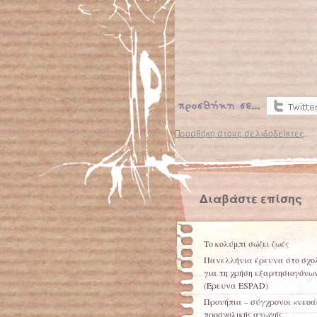
Προσθήκη στους σελιδοδείκτες
.
Διαβάστε επίσης
Το κολύμπι σώζει ζωές
Πανελλήνια έρευνα στο σχο
για τη χρήση εξαρτησιογόνω
(Έρευνα ESPAD)
Προνήπια – σύγχρονοι «νεοά
προσχολικής αγωγής