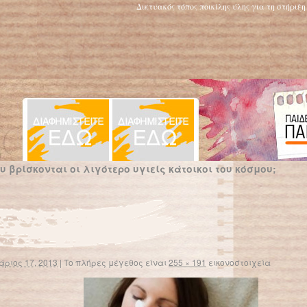
Δικτυακός τόπος ποικίλης ύλης για τη στήριξ
 βρίσκονται οι λιγότερο υγιείς κάτοικοι του κόσμου;
άριος 17, 2013
|
Το πλήρες μέγεθος είναι
255 × 191
εικονοστοιχεία