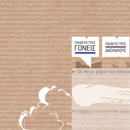
←
Σε ποια χώρα του κόσμου
Από
Paidevo
|
Δημοσιεύτηκε
Ιανου