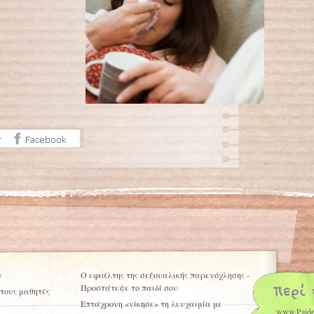
υ
Ο εφιάλτης της σεξουαλικής παρενόχλησης -
Προστάτεψε το παιδί σου
τους μαθητές
Επτάχρονη «νίκησε» τη λευχαιμία με
www.Paide