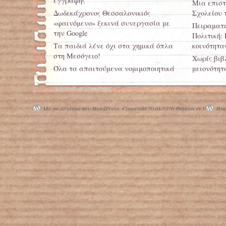
εγγραφής
Μια επιστ
Δωδεκάχρονος Θεσσαλονικιός
Σχολείου
«φαινόμενο» ξεκινά συνεργασία με
Πειραματι
την Google
Πολιτική:
Τα παιδιά λένε όχι στα χημικά όπλα
κοινότητα
στη Μεσόγειο!
Xωρίς βιβ
Όλα τα απαιτούμενα νομιμοποιητικά
μειονότητ
δικαιολογητικά συμμετοχής των
Κορυφαία 
ιδιωτικών παιδικών σταθμών στο
paidevo.gr | teachers
Κριμιζή
ΕΣΠΑ
Με τη δύναμη του WordPress.
Copyright 2010-2026 Paidevo.gr |
Powe
Μαθητές στην καρότσα για να πάνε
στο σχολείο