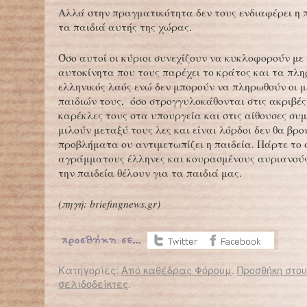
Αλλά στην πραγματικότητα δεν τους ενδιαφέρει η π
τα παιδιά αυτής της χώρας.
Όσο αυτοί οι κύριοι συνεχίζουν να κυκλοφορούν με
αυτοκίνητα που τους παρέχει το κράτος και τα πλη
ελληνικός λαός ενώ δεν μπορούν να πληρωθούν οι 
παιδιών τους, όσο στρογγυλοκάθονται στις ακριβές
καρέκλες τους στα υπουργεία και στις αίθουσες συ
μιλούν μεταξύ τους λες και είναι λόρδοι δεν θα βρ
προβλήματα ου αντιμετωπίζει η παιδεία. Πάρτε το
αγράμματους έλληνες και κουρασμένους αυριανούς
την παιδεία θέλουν για τα παιδιά μας.
(
πηγή:
briefingnews
.
gr
)
Κατηγορίες:
Από καθέδρας Φόρουμ
.
Προσθήκη στο
σελιδοδείκτες
.
← Επιστροφή στο %s
Αξιολόγηση στα πειραματικά: Αρνούμαι το στρατόπεδο εργασίας – Ανοιχτή επιστολή εκπαιδευτικού