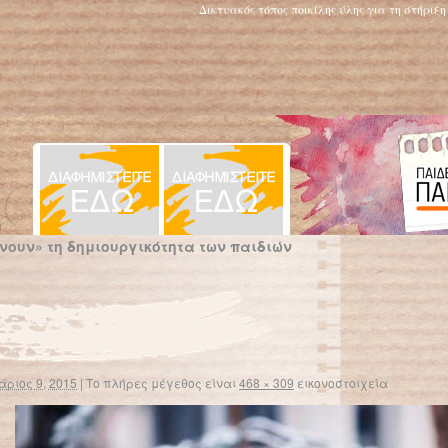
Δικτυακός τόπος ποικίλης ύλης για τη στήριξ
ουν» τη δημιουργικότητα των παιδιών
άριος 9, 2015
|
Το πλήρες μέγεθος είναι
468 × 309
εικονοστοιχεία