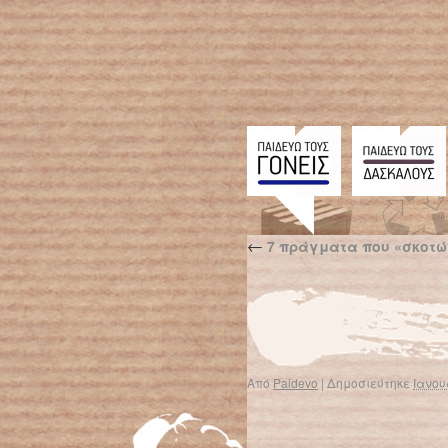
←
7 πράγματα που «σκοτών
Από
Paidevo
|
Δημοσιεύτηκε
Ιανου