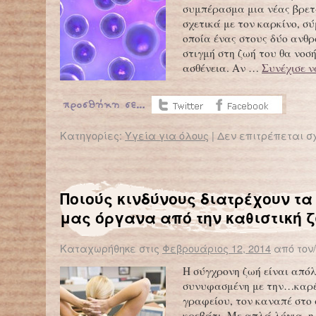
συμπέρασμα μια νέας βρετ
σχετικά με τον καρκίνο, σ
οποία ένας στους δύο ανθ
στιγμή στη ζωή του θα νοσ
ασθένεια. Αν …
Συνέχισε ν
Κατηγορίες:
Υγεία για όλους
|
Δεν επιτρέπεται σ
Ποιούς κινδύνους διατρέχουν τα
μας όργανα από την καθιστική ζ
Καταχωρήθηκε στις
Φεβρουάριος 12, 2014
από τον
Η σύγχρονη ζωή είναι από
συνυφασμένη με την…καρ
γραφείου, τον καναπέ στο 
κρεβάτι. Με απλά λόγια, η