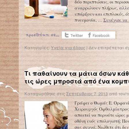
δύο περιπτώσεις, οι περισ
αναρρώνουν πλήρως, αλλά
υπάρξουν και επιπλοκές, ό
πνευμονία, …
Συνέχισε να
Κατηγορίες:
Υγεία για όλους
|
Δεν επιτρέπεται σ
Τι παθαίνουν τα μάτια όσων κάθ
τις ώρες μπροστά από ένα κομπ
Καταχωρήθηκε στις
Σεπτέμβριος 7, 2013
από τον/τ
Γράφει ο Θωμάς E. Ορφανί
Χειρουργός Οφθαλμίατρος
απαιτεί να περνάτε ώρες 
οθόνη ενός υπολογιστή; Πο
σας συχνά; Νιώθετε ότι δεν