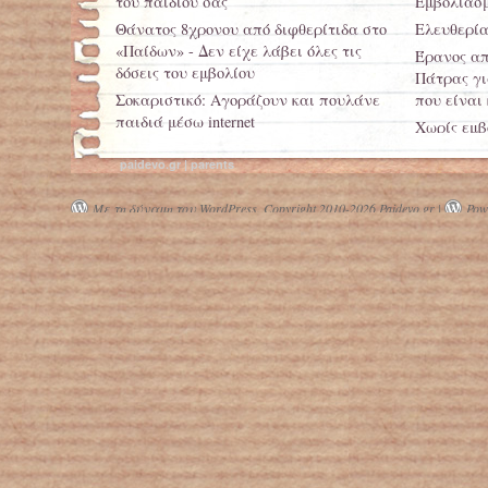
του παιδιού σας
Εμβολιασ
Θάνατος 8χρονου από διφθερίτιδα στο
Ελευθερία
«Παίδων» - Δεν είχε λάβει όλες τις
Έρανος απ
δόσεις του εμβολίου
Πάτρας γι
Σοκαριστικό: Αγοράζουν και πουλάνε
που είναι
παιδιά μέσω internet
Χωρίς εμβ
Αντιμετωπίστε τις παιδικές εκρήξεις
οικογενει
paidevo.gr | parents
θυμού
Με τη δύναμη του WordPress.
Copyright 2010-2026 Paidevo.gr |
Powe