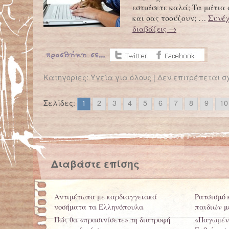
εστιάσετε καλά; Τα μάτια
και σας τσούζουν; …
Συνέχ
διαβάζεις
→
Κατηγορίες:
Υγεία για όλους
|
Δεν επιτρέπεται σ
←
Προηγούμενα άρθρα
Σελίδες:
1
2
3
4
5
6
7
8
9
10
Διαβάστε επίσης
Αντιμέτωπα με καρδιαγγειακά
Ρατσισμό 
νοσήματα τα Ελληνόπουλα
παιδιών μ
Πώς θα «πρασινίσετε» τη διατροφή
«Παγωμένη