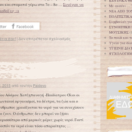
ΚΕΝΤΡΙΚΑ Θ
ου και σταματά γύρω στα 7ο – 8ο …
Συνέχισε να
Με ακούει … 
ιαβάζεις
→
ΝΕΑ ΑΠΟ ΤΟ
ΠΟΛΙΤΙΣΤΙΚ
Συμβουλές για
ΣΥΝΟΠΤΙΚΗ 
ΜΟΥΣΙΚΗΣ
(
Το παιδί και 
άτια σας!
|
Δεν επιτρέπεται σχολιασμός
Υγεία για όλο
ΥΓΙΕΙΝΗ ΔΙΑ
ΨΥΧΟΛΟΓΗ
, 2015
από τον/την
Paidevo
ου Αδάμου Χατζηπαναγή -Παιδίατρου Όλοι οι
ωντανοί οργανισμοί, τα δέντρα, τα ζώα και ο
νθρωπος χρειάζονται το νερό για να συνεχίσουν
α ζουν. Ο άνθρωπος δεν μπορεί να ζήσει
ερισσότερο από μερικές μέρες χωρίς νερό. Γιατί
οιπόν το νερό είναι τόσο απαραίτητο; …
υνέχισε να διαβάζεις
→