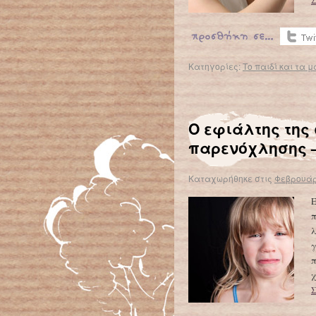
Κατηγορίες:
Το παιδί και τα μ
Ο εφιάλτης της
παρενόχλησης –
Καταχωρήθηκε στις
Φεβρουάρι
Ε
π
λ
γ
π
χ
Σ