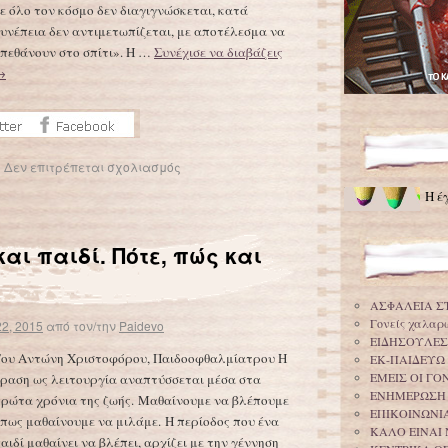
ε όλο τον κόσμο δεν διαγιγνώσκεται, κατά
υνέπεια δεν αντιμετωπίζεται, με αποτέλεσμα να
πεθάνουν στο σπίτι». Η …
Συνέχισε να διαβάζεις
→
|
Δεν επιτρέπεται σχολιασμός
Η έ
ι παιδί. Πότε, πώς και
ΑΣΦΑΛΕΙΑ Σ
Γονείς χαλαρ
2, 2015
από τον/την
Paidevo
ΕΙΔΗΣΟΥΛΕΣ
ου Αντώνη Χριστοφόρου, Παιδοοφθαλμίατρου Η
ΕΚ-ΠΑΙΔΕΥΩ
ΕΜΕΙΣ ΟΙ Γ
ραση ως λειτουργία αναπτύσσεται μέσα στα
ΕΝΗΜΕΡΩΣΗ
ρώτα χρόνια της ζωής. Μαθαίνουμε να βλέπουμε
ΕΠΙΚΟΙΝΩΝΙΑ
πως μαθαίνουμε να μιλάμε. Η περίοδος που ένα
ΚΑΛΟ ΕΙΝΑΙ 
αιδί μαθαίνει να βλέπει, αρχίζει με την γέννηση