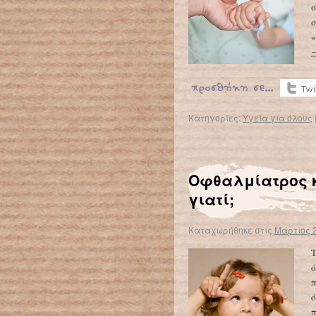
σ
σ
«
Κατηγορίες:
Υγεία για όλους
Οφθαλμίατρος κα
γιατί;
Καταχωρήθηκε στις
Μάρτιος 2
Τ
ό
π
ό
π