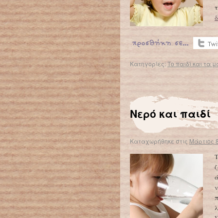
τ
δ
Κατηγορίες:
Το παιδί και τα μ
Νερό και παιδί
Καταχωρήθηκε στις
Μάρτιος 8
Τ
ζ
ά
ν
π
λ
Σ