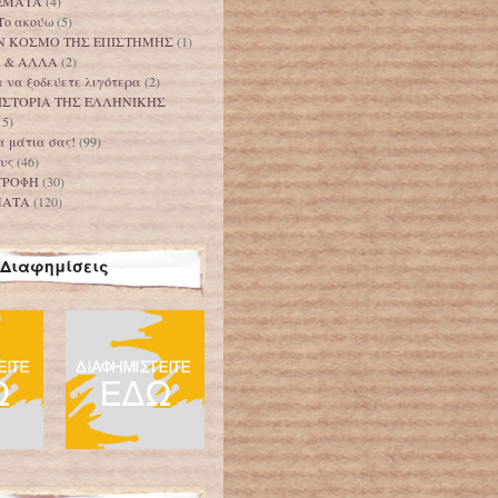
ΕΜΑΤΑ
(4)
Το ακούω
(5)
Ν ΚΟΣΜΟ ΤΗΣ ΕΠΙΣΤΗΜΗΣ
(1)
Α & ΑΛΛΑ
(2)
 να ξοδεύετε λιγότερα
(2)
ΙΣΤΟΡΙΑ ΤΗΣ ΕΛΛΗΝΙΚΗΣ
15)
τα μάτια σας!
(99)
υς
(46)
ΤΡΟΦΗ
(30)
ΜΑΤΑ
(120)
Διαφημίσεις