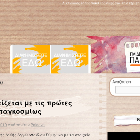
Δικτυακός τόπος ποικίλης ύλης για τη στήριξ
Η
ίζεται με τις πρώτες
 παγκοσμίως
S
2019
από τον/την
Paidevo
ης Ανθής Αγγελοπούλου Σύμφωνα με τα στοιχεία