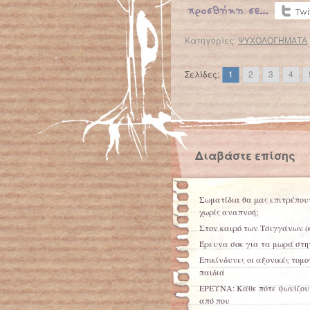
Κατηγορίες:
ΨΥΧΟΛΟΓΗΜΑΤΑ
←
Προηγούμενα άρθρα
Σελίδες:
1
2
3
4
Διαβάστε επίσης
Σωματίδια θα μας επιτρέπου
χωρίς αναπνοή;
Στον καιρό των Τσιγγάνων (
Έρευνα σοκ για τα μωρά στ
Επικίνδυνες οι αξονικές τομ
παιδιά
ΕΡΕΥΝΑ: Κάθε πότε ψωνίζου
από που