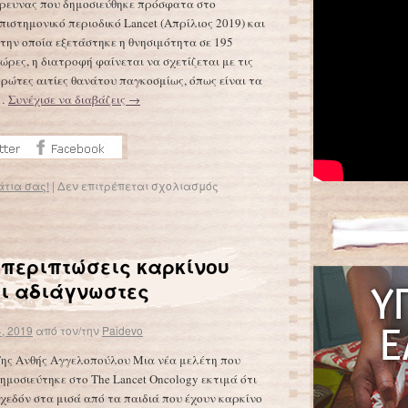
ρευνας που δημοσιεύθηκε πρόσφατα στο
πιστημονικό περιοδικό Lancet (Απρίλιος 2019) και
την οποία εξετάστηκε η θνησιμότητα σε 195
ώρες, η διατροφή φαίνεται να σχετίζεται με τις
ρώτες αιτίες θανάτου παγκοσμίως, όπως είναι τα
…
Συνέχισε να διαβάζεις
→
άτια σας!
|
Δεν επιτρέπεται σχολιασμός
 περιπτώσεις καρκίνου
αι αδιάγνωστες
, 2019
από τον/την
Paidevo
ης Ανθής Αγγελοπούλου Μια νέα μελέτη που
ημοσιεύτηκε στο The Lancet Oncology εκτιμά ότι
χεδόν στα μισά από τα παιδιά που έχουν καρκίνο