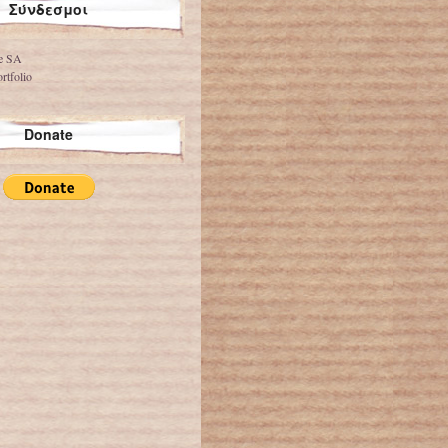
Σύνδεσμοι
ve SA
rtfolio
Donate