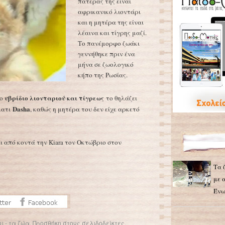
πατέρας της είναι
αφρικανικό λιοντάρι
και η μητέρα της είναι
λέαινα και τίγρης μαζί.
Το πανέμορφο ζωάκι
γεννήθηκε πριν ένα
μήνα σε ζωολογικό
κήπο της Ρωσίας.
υβρίδιο λιονταριού και τίγρεως
το
το θηλάζει
Dasha
ματι
, καθώς η μητέρα του δεν είχε αρκετό
ι από κοντά την Kiara τον Οκτώβριο στον
Τα 
με 
Ένω
ι - τα ζώα
.
Προσθήκη στους σελιδοδείκτες
.