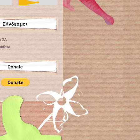
Σύνδεσμοι
ve SA
rtfolio
Donate