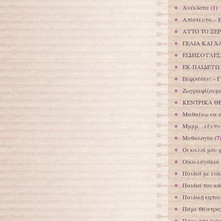
Ανέκδοτα
(1)
Απίστευτα – 
ΑΥΤΟ ΤΟ ΞΕΡ
ΓΕΛΙΑ ΚΑΙ Χ
ΕΙΔΗΣΟΥΛΕΣ
ΕΚ-ΠΑΙΔΕΥΩ
Εκφράσεις – Γ
Ζωγραφίζουμε
ΚΕΝΤΡΙΚΑ Θ
Μαθαίνω να 
Μμμμ…εξυπνά
Μυθολογία
(7
Οι καλοί μου 
Οικο-λογάκια
Παιδιά με ειδ
Παιδιά του κ
Παιδική κηπου
Πάμε Θέατρο;
Πάμε στο διά