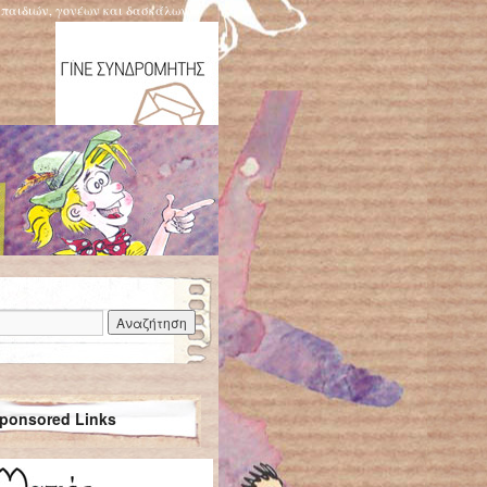
η παιδιών, γονέων και δασκάλων
ponsored Links