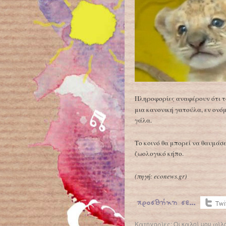
Πληροφορίες αναφέρουν ότι 
μια κανονική γατούλα, εν ονό
γάλα.
Το κοινό θα μπορεί να θαυμάσε
ζωολογικό κήπο.
(
πηγή:
econews.gr)
Κατηγορίες:
Οι καλοί μου φίλο