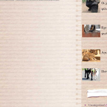
Οι 
«Κατάσκοποι» της φύσης: Τέλεια καμουφλαρισμένα πλάσματα!
→
φίλ
Έχε
φωλ
Αγκ
Πισ
Uncategorized
(