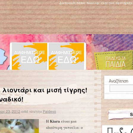
Δικτυακός τόπος ποικίλης ύλης για τη στήριξ
«Κατάσκοποι» της φύσης: Τέλεια καμουφλαρισμένα πλάσματα!
→
 λιοντάρι και μισή τίγρης!
ναδικό!
ος 23, 2012
από τον/την
Paidevo
S
Kiara
Η
είναι μια
ιδιαίτερη γατούλα: ο