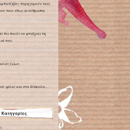
χιμπατζήδες παρηγορούν τους
ους τους όπως οι άνθρωποι
τε δει πουλί να φτιάχνει τη
ιά του;
αλιές ζώων
τός φίλος και στα δύσκολα…
Κατηγορίες
5)