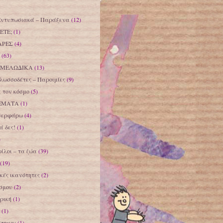
Εντυπωσιακά – Παράξενα
(12)
ΕΤΕ;
(1)
ΑΡΕΣ
(4)
(63)
 ΜΕΛΩΔΙΚΑ
(13)
λωσσοδέτες – Παροιμίες
(9)
 τον κόσμο
(5)
ΕΜΑΤΑ
(1)
σερφάρω
(4)
 δες!
(1)
)
φίλοι – τα ζώα
(39)
(19)
ικές ικανότητες
(2)
όσμου
(2)
ρική
(1)
(1)
στημα;
(1)