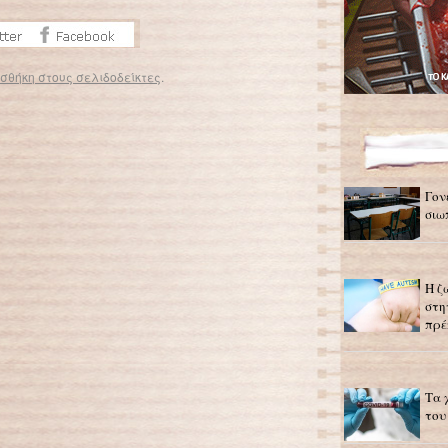
σθήκη στους σελιδοδείκτες
.
Κλείνει η Παιδική Στέγη Κερατσινίου
→
Γον
σιω
Η ζ
στη
πρέ
Τα 
του