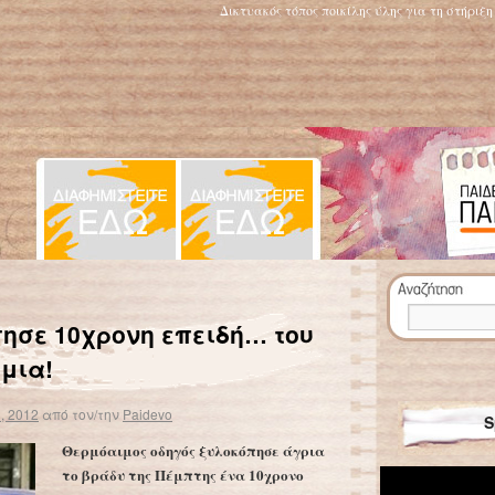
Δικτυακός τόπος ποικίλης ύλης για τη στήριξ
Κλείνει η Παιδική Στέγη Κερατσινίου
→
ησε 10χρονη επειδή… του
μια!
, 2012
από τον/την
Paidevo
S
Θερμόαιμος οδηγός ξυλοκόπησε άγρια
το βράδυ της Πέμπτης ένα 10χρονο