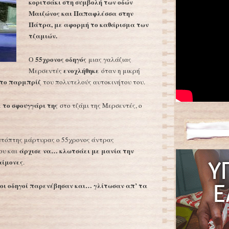
κοριτσάκι στη συμβολή των οδών
Μαιζώνος και Παπαφλέσσα στην
Πάτρα, με αφορμή το καθάρισμα των
τζαμιών.
55χρονος οδηγός
Ο
μιας γαλάζιας
ενοχλήθηκε
Μερσεντές
όταν η μικρή
 το παρμπρίζ
του πολυτελούς αυτοκινήτου του.
 το σφουγγάρι της
στο τζάμι της Μερσεντές, ο
αυτόπτης μάρτυρας ο 55χρονος άντρας
άρχισε να… κλωτσάει με μανία την
του και
αίμονες
.
λοι οδηγοί παρενέβησαν και… γλίτωσαν απ’ τα