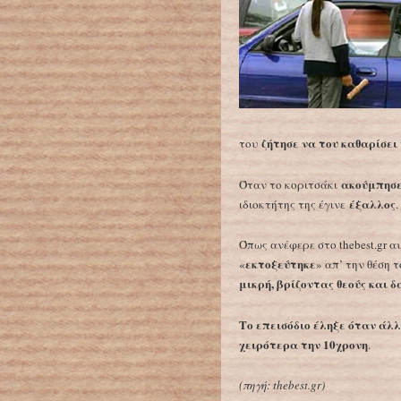
ζήτησε να του καθαρίσει
του
ακούμπησε
Όταν το κοριτσάκι
έξαλλος
ιδιοκτήτης της έγινε
.
Όπως ανέφερε στο thebest.gr 
εκτοξεύτηκε
«
» απ’ την θέση 
μικρή, βρίζοντας θεούς και δ
Το επεισόδιο έληξε όταν άλ
χειρότερα την 10χρονη
.
(
πηγή: thebest.gr)