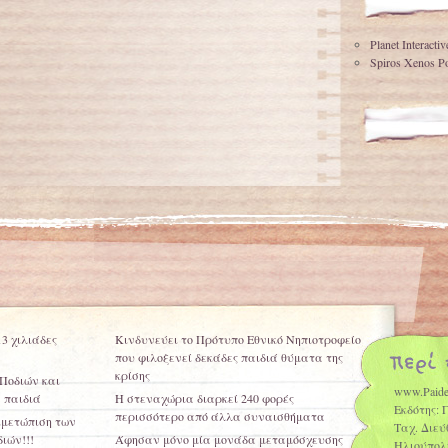
Planet Interacti
Spiros Xenos Po
3 χιλιάδες
Κινδυνεύει το Πρότυπο Εθνικό Νηπιοτροφείο
που φιλοξενεί δεκάδες παιδιά θύματα της
κρίσης
 Ποδιών και
www.Paide
 παιδιά
Η στεναχώρια διαρκεί 240 φορές
Εκδότης: 
περισσότερο από άλλα συναισθήματα
ιμετώπιση των
Ταχ. Διεύ
ιών!!!
Άφησαν μόνο μία μονάδα μεταμόσχευσης
Ηλιούπολ