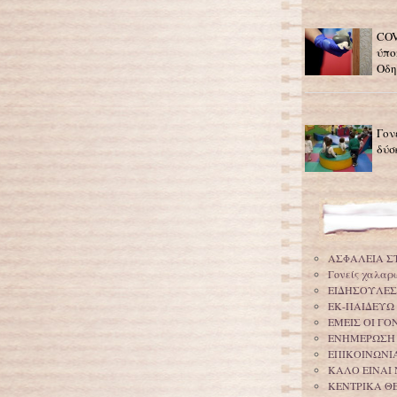
COV
ύπο
Οδη
Γον
δύσ
ΑΣΦΑΛΕΙΑ Σ
Γονείς χαλαρ
ΕΙΔΗΣΟΥΛΕΣ
ΕΚ-ΠΑΙΔΕΥΩ
ΕΜΕΙΣ ΟΙ Γ
ΕΝΗΜΕΡΩΣΗ
ΕΠΙΚΟΙΝΩΝΙΑ
ΚΑΛΟ ΕΙΝΑΙ 
ΚΕΝΤΡΙΚΑ Θ