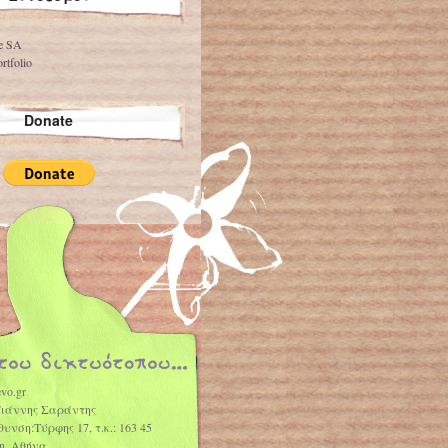
ve SA
rtfolio
Donate
vo.gr
Γιάννης Σαράντης
θυνση:Τύρφης 17, τ.κ.: 163 45
η, Αθήνα