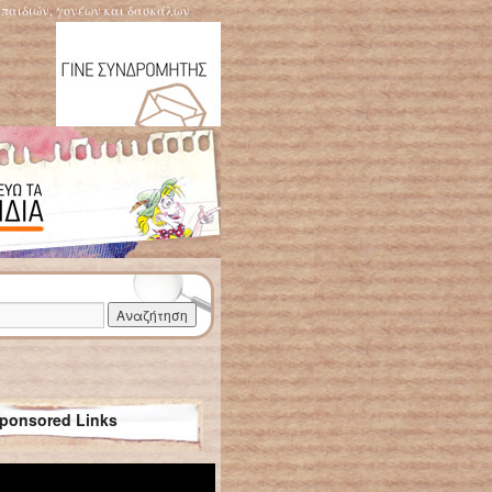
η παιδιών, γονέων και δασκάλων
ponsored Links