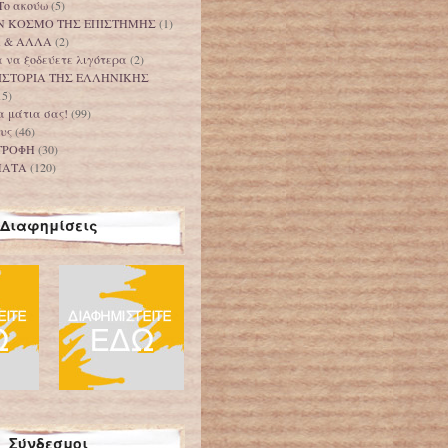
Το ακούω
(5)
Ν ΚΟΣΜΟ ΤΗΣ ΕΠΙΣΤΗΜΗΣ
(1)
Α & ΑΛΛΑ
(2)
 να ξοδεύετε λιγότερα
(2)
ΙΣΤΟΡΙΑ ΤΗΣ ΕΛΛΗΝΙΚΗΣ
15)
τα μάτια σας!
(99)
υς
(46)
ΤΡΟΦΗ
(30)
ΜΑΤΑ
(120)
Διαφημίσεις
Σύνδεσμοι