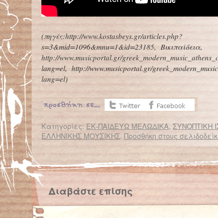
(πηγές:http://www.kostasbeys.gr/articles.php?
s=3&mid=1096&mnu=1&id=23185, Βικιπαίδεια,
http://www.musicportal.gr/greek_modern_music_athens_c
lang=el, http://www.musicportal.gr/greek_modern_musi
lang=el)
Κατηγορίες:
ΕΚ-ΠΑΙΔΕΥΩ ΜΕΛΩΔΙΚΑ
,
ΣΥΝΟΠΤΙΚΗ Ι
ΕΛΛΗΝΙΚΗΣ ΜΟΥΣΙΚΗΣ
.
Προσθήκη στους σελιδοδείκ
← Επιστροφή στο %s
Παιδικός σταθμός για παράτολμους κασκαντέρ
Διαβάστε επίσης