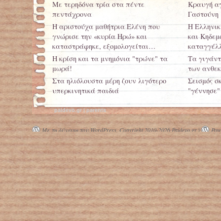
Με τερηδόνα τρία στα πέντε
Κραυγή αγ
πεντάχρονα
Γαστούνη
H αριστούχα μαθήτρια Eλένη που
Η Ελληνικ
γνώρισε την «κυρία Hρώ» και
και Κηδεμ
καταστράφηκε, εξομολογείται…
καταγγέλλ
Η κρίση και τα μνημόνια "τρώνε" τα
Τα γιγάντ
μωρά!
των ανθεκ
Στα ηλιόλουστα μέρη ζουν λιγότερο
Σεισμός σ
υπερκινητικά παιδιά
"γέννησε"
Πάνω από 400 παιδιά - ζητιάνοι στη
Νέα στοιχ
paidevo.gr | parents
Θεσσαλονίκη το 2013
σχιζοφρέν
Με τη δύναμη του WordPress.
Copyright 2010-2026 Paidevo.gr |
Powe