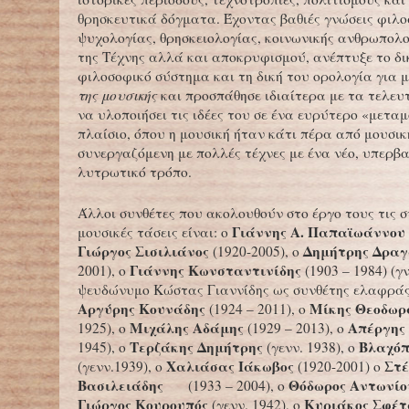
θρησκευτικά δόγματα. Έχοντας βαθιές γνώσεις φιλο
ψυχολογίας, θρησκειολογίας, κοινωνικής ανθρωπολο
της Τέχνης αλλά και αποκρυφισμού, ανέπτυξε το δι
φιλοσοφικό σύστημα και τη δική του ορολογία για 
της μουσικής
και προσπάθησε ιδιαίτερα με τα τελευ
να υλοποιήσει τις ιδέες του σε ένα ευρύτερο «μετα
πλαίσιο, όπου η μουσική ήταν κάτι πέρα από μουσικ
συνεργαζόμενη με πολλές τέχνες με ένα νέο, υπερβα
λυτρωτικό τρόπο.
Άλλοι συνθέτες που ακολουθούν στο έργο τους τις 
Γιάννης Α. Παπαϊωάννου
μουσικές τάσεις είναι: ο
Γιώργος Σισιλιάνος
Δημήτρης Δρα
(1920-2005), ο
Γιάννης Κωνσταντινίδης
2001), ο
(1903 – 1984) (γ
ψευδώνυμο Κώστας Γιαννίδης ως συνθέτης ελαφράς 
Αργύρης
Κουνάδης
Μίκης Θεοδωρ
(1924 – 2011), ο
Μιχάλης Αδάμης
Απέργης
1925), ο
(1929 – 2013), ο
Τερζάκης Δημήτρης
Βλαχόπ
1945), ο
(γενν. 1938), ο
Χαλιάσας Ιάκωβος
Στ
(γενν.1939), ο
(1920-2001) ο
Βασιλειάδης
Θόδωρος Αντωνίο
(1933 – 2004), ο
Γιώργος Κουρουπός
Κυριάκος Σφέτ
(γενν. 1942), ο