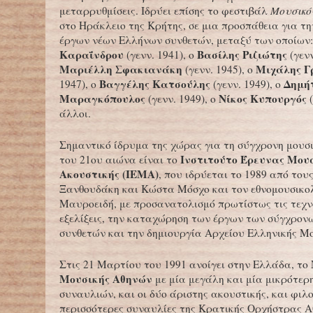
μεταρρυθμίσεις. Ιδρύει επίσης το φεστιβάλ
Μουσικό
στο Ηράκλειο της Κρήτης, σε μια προσπάθεια για τ
έργων νέων Ελλήνων συνθετών, μεταξύ των οποίων
Καραΐνδρου
Βασίλης Ριζιώτης
(γενν. 1941), ο
(γενν
Μαριέλλη Σφακιανάκη
Μιχάλης Γ
(γενν. 1945), ο
Βαγγέλης Κατσούλης
Δημή
1947), ο
(γενν. 1949), ο
Μαραγκόπουλος
Νίκος Κυπουργός
(γενν. 1949), ο
άλλοι.
Σημαντικό ίδρυμα της χώρας για τη σύγχρονη μουσ
Ινστιτούτο Έρευνας Μουσ
του 21ου αιώνα είναι το
Ακουστικής (ΙΕΜΑ)
, που ιδρύεται το 1989 από του
Ξανθουδάκη και Κώστα Μόσχο και τον εθνομουσικ
Μαυροειδή, με προσανατολισμό πρωτίστως τις τεχν
εξελίξεις, την καταχώρηση των έργων των σύγχρο
συνθετών και την δημιουργία Αρχείου Ελληνικής Μο
Στις 21 Μαρτίου του 1991 ανοίγει στην Ελλάδα, το
Μουσικής Αθηνών
με μία μεγάλη και μία μικρότερ
συναυλιών, και οι δύο άριστης ακουστικής, και φιλο
περισσότερες συναυλίες της Κρατικής Ορχήστρας Α