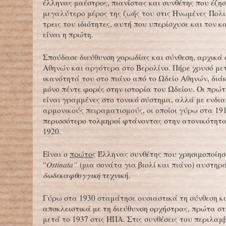
έλληνας μαέστρος, πιανίστας και συνθέτης που έζησ
μεγαλύτερο μέρος της ζωής του στις Ηνωμένες Πολιτ
τρεις του ιδιότητες, αυτή που υπερίσχυσε και τον κ
είναι η πρώτη.
Σπούδασε διεύθυνση χορωδίας και σύνθεση, αρχικά 
Αθηνών και αργότερα στο Βερολίνο. Πήρε χρυσό με
ικανότητά του στο πιάνο από το Ωδείο Αθηνών, διά
μόνο πέντε φορές στην ιστορία του Ωδείου. Οι πρώτ
είναι γραμμένες στο τονικό σύστημα, αλλά με ενδι
αρμονικούς πειραματισμούς, οι οποίοι γύρω στα 191
περισσότερο τολμηροί φτάνοντας στην ατονικότητ
1920.
Είναι ο
πρώτος
Έλληνας συνθέτης που χρησιμοποίησ
“
Ostinata”
(μια σονάτα για βιολί και πιάνο) αυστηρ
δωδεκαφθογγική
τεχνική.
Γύρω στα 1930 σταμάτησε ουσιαστικά τη σύνθεση κ
αποκλειστικά με τη διεύθυνση ορχήστρας, πρώτα στ
μετά το 1937 στις ΗΠΑ. Στις συνθέσεις του περιλα