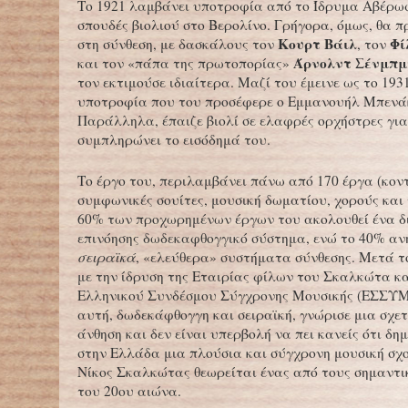
Το 1921 λαμβάνει υποτροφία από το Ίδρυμα Αβέρω
σπουδές βιολιού στο Βερολίνο. Γρήγορα, όμως, θα 
Κουρτ Βάιλ
Φί
στη σύνθεση, με δασκάλους τον
, τον
Άρνολντ Σένμπμ
και τον «πάπα της πρωτοπορίας»
τον εκτιμούσε ιδιαίτερα. Μαζί του έμεινε ως το 193
υποτροφία που του προσέφερε ο Εμμανουήλ Μπενά
Παράλληλα, έπαιζε βιολί σε ελαφρές ορχήστρες για
συμπληρώνει το εισόδημά του.
Το έργο του, περιλαμβάνει πάνω από 170 έργα (κον
συμφωνικές σουίτες, μουσική δωματίου, χορούς και
60% των προχωρημένων έργων του ακολουθεί ένα δ
επινόησης δωδεκαφθογγικό σύστημα, ενώ το 40% αν
σειραϊκά
, «ελεύθερα» συστήματα σύνθεσης. Μετά τ
με την ίδρυση της Εταιρίας φίλων του Σκαλκώτα κ
Ελληνικού Συνδέσμου Σύγχρονης Μουσικής (ΕΣΣΥΜ)
αυτή, δωδεκάφθογγη και σειραϊκή, γνώρισε μια σχε
άνθηση και δεν είναι υπερβολή να πει κανείς ότι δη
στην Ελλάδα μια πλούσια και σύγχρονη μουσική σχο
Νίκος Σκαλκώτας θεωρείται ένας από τους σημαντι
του 20ου αιώνα.