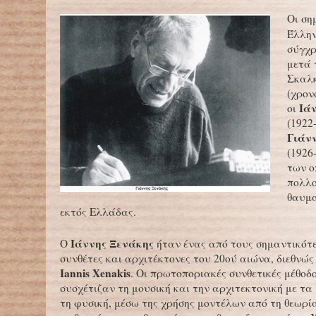
Οι ση
Έλλην
σύγχρ
μετά 
Σκαλ
(χρον
Ιά
οι
(1922
Γιάν
(1926
των ο
πολλο
θαυμα
εκτός Ελλάδας.
Ιάννης Ξενάκης
Ο
ήταν ένας από τους σημαντικότ
συνθέτες και αρχιτέκτονες του 20ού αιώνα, διεθνώς
Iannis Xenakis
. Οι πρωτοποριακές συνθετικές μέθοδ
συσχέτιζαν τη μουσική και την αρχιτεκτονική με τα
τη φυσική, μέσω της χρήσης μοντέλων από τη θεωρί