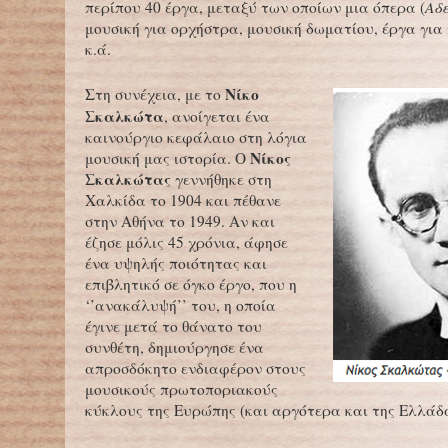
περίπου 40 έργα, μεταξύ των οποίων μια όπερα (
Αδ
μουσική για ορχήστρα, μουσική δωματίου, έργα για
κ.ά.
Νίκο
Στη συνέχεια, με το
Σκαλκώτα
, ανοίγεται ένα
καινούργιο κεφάλαιο στη λόγια
Νίκος
μουσική μας ιστορία. Ο
Σκαλκώτας
γεννήθηκε στη
Χαλκίδα το 1904 και πέθανε
στην Αθήνα το 1949. Αν και
έζησε μόλις 45 χρόνια, άφησε
ένα υψηλής ποιότητας και
επιβλητικό σε όγκο έργο, που η
‘’ανακάλυψή’’ του, η οποία
έγινε μετά το θάνατο του
συνθέτη, δημιούργησε ένα
απροσδόκητο ενδιαφέρον στους
μουσικούς πρωτοποριακούς
κύκλους της Ευρώπης (και αργότερα και της Ελλάδα