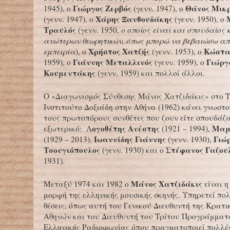
Γιώργος Ζερβός
Θάνος Μικ
1945), ο
(γενν. 1947), ο
Χάρης Ξανθουδάκης
(γενν. 1947), ο
(γενν. 1950), ο
Τραυλός
(γενν. 1950,
ο οποίος είναι και σπουδαίος 
ανώτερων θεωρητικών, όπως μπορώ να βεβαιώσω απ
Χρήστος Χατζής
Κώστα
εμπειρία
), ο
(γενν. 1953), ο
Γιάννης Μεταλλινός
Γιώργ
1959), ο
(γενν. 1959), ο
Κουμεντάκης
(γενν. 1959) και πολλοί άλλοι.
Ο «Διαγωνισμός Σύνθεσης Μάνος Χατζιδάκις» στο Τ
Ινστιτούτο Δοξιάδη στην Αθήνα (1962) κάνει γνωστ
τους πρωτοπόρους συνθέτες που ζουν είτε σπουδάζ
ογοθέτης Ανέστης
Μαμ
εξωτερικό: Λ
(1921 – 1994),
Ιωαννίδης Γιάννης
Γιώ
(1929 – 2013),
(γενν. 1930),
Τσουγιόπουλος
Στέφανος Γαζου
(γενν. 1930) και ο
1931).
Μάνος
Χατζιδάκις
Μεταξύ 1974 και 1982 ο
είναι 
μορφή της ελληνικής μουσικής σκηνής. Υπηρετεί πο
θέσεις, όπως αυτή του Γενικού Διευθυντή της Κρατ
Αθηνών και του Διευθυντή του Τρίτου Προγράμματ
Ελληνικής Ραδιοφωνίας όπου πραγματοποιεί πολλέ