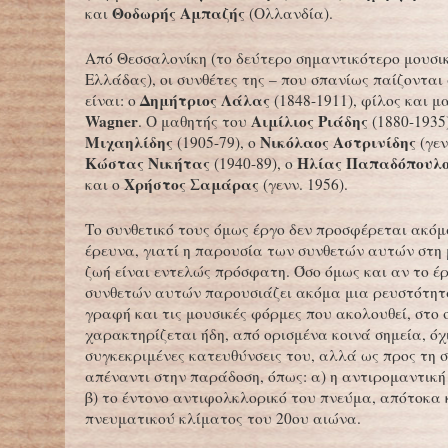
Θοδωρής Αμπαζής
και
(Ολλανδία).
Από Θεσσαλονίκη (το δεύτερο σημαντικότερο μουσικ
Ελλάδας), οι συνθέτες της – που σπανίως παίζονται
Δημήτριος Λάλας
είναι: ο
(1848-1911), φίλος και μ
Wagner
Αιμίλιος Ριάδης
. Ο μαθητής του
(1880-1935
Μιχαηλίδης
Νικόλαος Αστρινίδης
(1905-79), ο
(γεν
Κώστας Νικήτας
Ηλίας Παπαδόπουλ
(1940-89), ο
Χρήστος Σαμάρας
και ο
(γενν. 1956).
Το συνθετικό τους όμως έργο δεν προσφέρεται ακόμ
έρευνα, γιατί η παρουσία των συνθετών αυτών στη 
ζωή είναι εντελώς πρόσφατη. Όσο όμως και αν το έ
συνθετών αυτών παρουσιάζει ακόμα μια ρευστότητ
γραφή και τις μουσικές φόρμες που ακολουθεί, στο 
χαρακτηρίζεται ήδη, από ορισμένα κοινά σημεία, όχι
συγκεκριμένες κατευθύνσεις του, αλλά ως προς τη 
απέναντι στην παράδοση, όπως: α) η αντιρομαντική 
β) το έντονο αντιφολκλορικό του πνεύμα, απότοκα 
πνευματικού κλίματος του 20ου αιώνα.