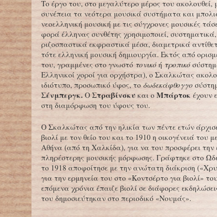
Το έργο του, στο μεγαλύτερο μέρος του ακολουθεί,
συνέπεια τα νεότερα μουσικά συστήματα και μπολι
νεοελληνική μουσική με τις σύγχρονες μουσικές τάσ
φορά έλληνας συνθέτης χρησιμοποιεί, συστηματικά,
ριζοσπαστικά εκφραστικά μέσα, διαμετρικά αντίθετ
τότε ελληνική μουσική δημιουργία. Εκτός από ορισμ
του, γραμμένες στο γνωστό
τονικό
ή
τροπικό
σύστημα
Ελληνικοί χοροί για ορχήστρα), ο Σκαλκώτας ακολο
ιδιότυπο, προσωπικό ύφος, το
δωδεκάφθογγο
σύστη
Σένμπεργκ.
Στραβίνσκυ
Μπάρτοκ
Ο
και ο
έχουν ε
στη διαμόρφωση του ύφους του.
Ο Σκαλκώτας από την ηλικία των πέντε ετών άρχισ
βιολί με τον θείο του και το 1910 η οικογένειά του 
Αθήνα (από τη Χαλκίδα), για να του προσφέρει την
πληρέστερης μουσικής μόρφωσης. Γράφτηκε στο Ωδ
το 1918 αποφοίτησε με την ανώτατη διάκριση («Χρ
για την ερμηνεία του στο «Κοντσέρτο για βιολί» το
επόμενα χρόνια έπαιζε βιολί σε διάφορες εκδηλώσει
του δημοσιεύτηκαν στο περιοδικό «Νουμάς».