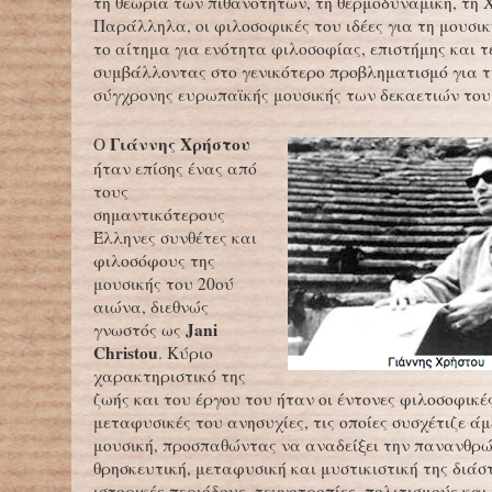
τη θεωρία των πιθανοτήτων, τη θερμοδυναμική, τη Χ
Παράλληλα, οι φιλοσοφικές του ιδέες για τη μουσικ
το αίτημα για ενότητα φιλοσοφίας, επιστήμης και τ
συμβάλλοντας στο γενικότερο προβληματισμό για τ
σύγχρονης ευρωπαϊκής μουσικής των δεκαετιών του 
Γιάννης Χρήστου
Ο
ήταν επίσης ένας από
τους
σημαντικότερους
Έλληνες συνθέτες και
φιλοσόφους της
μουσικής του 20ού
αιώνα, διεθνώς
Jani
γνωστός ως
Christou
. Κύριο
χαρακτηριστικό της
ζωής και του έργου του ήταν οι έντονες φιλοσοφικέ
μεταφυσικές του ανησυχίες, τις οποίες συσχέτιζε άμ
μουσική, προσπαθώντας να αναδείξει την πανανθρ
θρησκευτική, μεταφυσική και μυστικιστική της διάσ
ιστορικές περιόδους, τεχνοτροπίες, πολιτισμούς κα