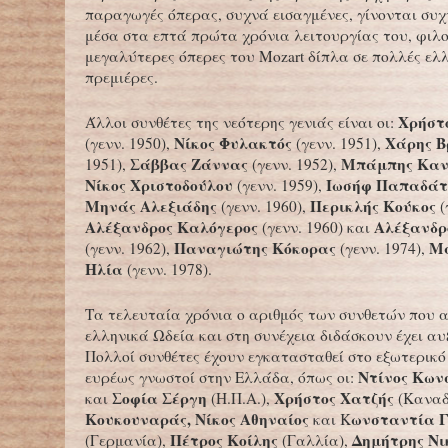
παραγωγές όπερας, συχνά εισαγμένες, γίνονται συ
μέσα στα επτά πρώτα χρόνια λειτουργίας του, φιλο
μεγαλύτερες όπερες του Mozart δίπλα σε πολλές ελ
πρεμιέρες.
Χρήστ
Άλλοι συνθέτες της νεότερης γενιάς είναι οι:
Νίκος Φυλακτός
Χάρης Β
(γενν. 1950),
(γενν. 1951),
Σάββας Ζάννας
Μπάμπης Καν
1951),
(γενν. 1952),
Νίκος Χριστοδούλου
Ιωσήφ Παπαδάτ
(γενν. 1959),
Μηνάς Αλεξιάδης
Περικλής Κούκος
(γενν. 1960),
(
Αλέξανδρος Καλόγερος
Αλέξανδρ
(γενν. 1960) και
Παναγιώτης Κόκορας
Μά
(γενν. 1962),
(γενν. 1974),
Ηλία
(γενν. 1978).
Τα τελευταία χρόνια ο αριθμός των συνθετών που 
ελληνικά Ωδεία και στη συνέχεια διδάσκουν έχει αυ
Πολλοί συνθέτες έχουν εγκατασταθεί στο εξωτερικό 
Ντίνος Κων
ευρέως γνωστοί στην Ελλάδα, όπως οι:
Σοφία Σέργη
Χρήστος Χατζής
και
(Η.Π.Α.),
(Καναδ
Κουκουναράς, Νίκος Αθηναίος
ωνσταντία Γ
και Κ
Πέτρος Κοίλης
Δημήτρης Νι
(Γερμανία),
(Γαλλία),