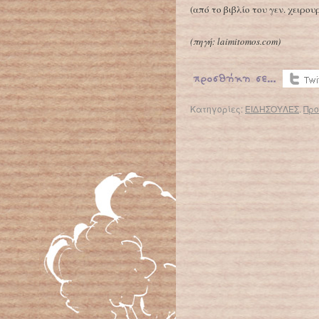
(από το βιβλίο του γεν. χειρο
(
πηγή: laimitomos.com)
Κατηγορίες:
ΕΙΔΗΣΟΥΛΕΣ
.
Προ
← Επιστροφή στο %s
Στη Ρωσία έχουν μάθει να παράγουν βενζίνη υψηλού αριθμού οκτανίων απ