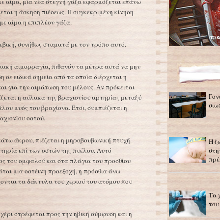
 με αίμα, μία νέα στεγνή γάζα εφαρμόζεται επάνω
εται η άσκηση πιέσεως. Η συγκεκριμένη κίνηση
 με αίμα η επιπλέον γάζα.
εβική, συνήθως σταματά με τον τρόπο αυτό.
ιακή αιμορραγία, πιθανόν τα μέτρα αυτά να μην
η σε ειδικά σημεία από τα οποία διέρχεται η
αι για την αιμάτωση του μέλους. Αν πρόκειται
Γον
έζεται η αύλακα της βραχιονίου αρτηρίας μεταξύ
σιω
λου μυός του βραχίονα. Έτσι, συμπιέζεται η
αχιονίου οστού.
κάτω άκρου, πιέζεται η μηροβουβωνική πτυχή.
Η ζ
στη
ρτηρία επί των οστών της πυέλου. Αυτό
πρέ
ψος του ομφαλού και στα πλάγια του προσθίου
ται μια οστέινη προεξοχή, η πρόσθια άνω
ονται τα δάκτυλα του χεριού του ατόμου που
Τα 
του
χέρι στρέφεται προς την ηβική σύμφυση και η