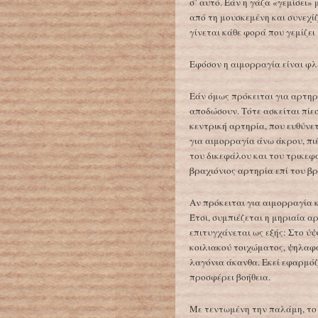
σ’ αυτό. Εάν η γάζα «γεμίσει»
από τη μουσκεμένη και συνεχίζ
γίνεται κάθε φορά που γεμίζει
Εφόσον η αιμορραγία είναι φλ
Εάν όμως πρόκειται για αρτηρ
αποδώσουν. Τότε ασκείται πίεσ
κεντρική αρτηρία, που ευθύνετ
για αιμορραγία άνω άκρου, πι
του δικεφάλου και του τρικεφά
βραχιόνιος αρτηρία επί του βρ
Αν πρόκειται για αιμορραγία 
Έτσι, συμπιέζεται η μηριαία α
επιτυγχάνεται ως εξής: Στο ύ
κοιλιακού τοιχώματος, ψηλαφά
λαγόνια άκανθα. Εκεί εφαρμόζ
προσφέρει βοήθεια.
Με τεντωμένη την παλάμη, το 