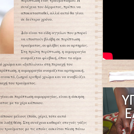
περίπτωση ενός τραυματισμού. Η
συνέχεια του δέρματος, πρέπει να
αποκατασταθεί, αλλά αυτό θα γίνει
σε δεύτερο χρόνο.
Δύο είναι τα είδη αγγείων που μπορεί
να υποστούν βλάβη σε περίπτωση
τραύματος, οι φλέβες και οι αρτηρίες.
Στη πρώτη περίπτωση, η αιμορραγία
ονομάζεται φλεβική, όπου το αίμα
ό χρώμα και «ξαπλώνει» στη περιοχή του
ερίπτωση, η αιμορραγία ονομάζεται αρτηριακή,
α ανοικτό, ζωηρά ερυθρό χρώμα και να αναβλύζει
ριοχή του τραύματος.
γίνει σε περίπτωση αιμορραγίας, είναι η άσκηση
ματος με το χέρι κάποιου.
άποιου μέλους (πόδι, χέρι), τότε αυτό
ε λοξή θέση. Στη συνέχεια καθαρές στεγνές γάζες
ου τραύματος με τις οποίες ασκείται πίεση πάνω