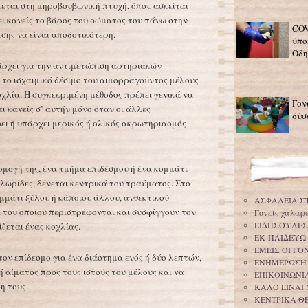
εται στη μηροβουβωνική πτυχή, όπου ασκείται
ει κανείς το βάρος του σώματος του πάνω στην
COV
σης να είναι αποδοτικότερη.
ύπο
Οδη
ρχει για την αντιμετώπιση αρτηριακών
 το ισχαιμικό δέσιμο του αιμορραγούντος μέλους
οχλία. Η συγκεκριμένη μέθοδος πρέπει γενικά να
Γον
ι κανείς σ’ αυτήν μόνο όταν οι άλλες
δύσ
ει ή υπάρχει μερικός ή ολικός ακρωτηριασμός
ρμογή της, ένα τμήμα επιδέσμου ή ένα κομμάτι
 λωρίδες, δένεται κεντρικά του τραύματος. Στο
μμάτι ξύλου ή κάποιου άλλου, ανθεκτικού
ΑΣΦΑΛΕΙΑ Σ
α του οποίου περιστρέφονται και συσφίγγουν τον
Γονείς χαλαρ
ΕΙΔΗΣΟΥΛΕΣ
ίζεται ένας κοχλίας.
ΕΚ-ΠΑΙΔΕΥΩ
ΕΜΕΙΣ ΟΙ Γ
ον επίδεσμο για ένα διάστημα ενός ή δύο λεπτών,
ΕΝΗΜΕΡΩΣΗ
 αίματος προς τους ιστούς του μέλους και να
ΕΠΙΚΟΙΝΩΝΙΑ
η τους.
ΚΑΛΟ ΕΙΝΑΙ 
ΚΕΝΤΡΙΚΑ Θ