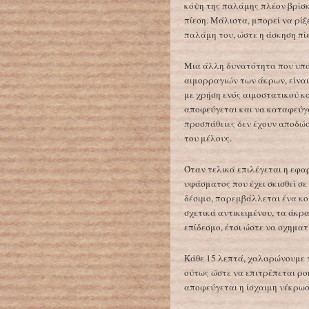
κόψη της παλάμης πλέον βρίσκ
πίεση. Μάλιστα, μπορεί να ρίξ
παλάμη του, ώστε η άσκηση πίε
Μια άλλη δυνατότητα που υπά
αιμορραγιών των άκρων, είναι
με χρήση ενός αιμοστατικού κ
αποφεύγεται και να καταφεύγε
προσπάθειες δεν έχουν αποδώσ
του μέλους.
Όταν τελικά επιλέγεται η εφα
υφάσματος που έχει σκισθεί σε
δέσιμο, παρεμβάλλεται ένα κο
σχετικά αντικειμένου, τα άκρ
επίδεσμο, έτσι ώστε να σχηματ
Κάθε 15 λεπτά, χαλαρώνουμε τ
ούτως ώστε να επιτρέπεται ροή
αποφεύγεται η ίσχαιμη νέκρωσ