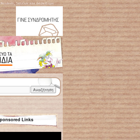
η παιδιών, γονέων και δασκάλων
ponsored Links