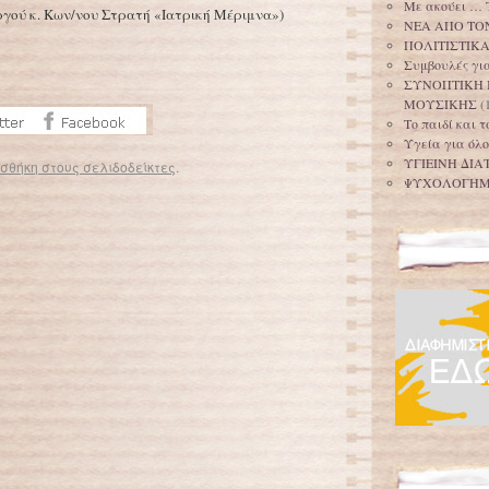
Με ακούει … 
υργού κ. Κων/νου Στρατή «Ιατρική Μέριμνα»)
ΝΕΑ ΑΠΟ ΤΟ
ΠΟΛΙΤΙΣΤΙΚ
Συμβουλές για
ΣΥΝΟΠΤΙΚΗ 
ΜΟΥΣΙΚΗΣ
(
Το παιδί και 
Υγεία για όλο
ΥΓΙΕΙΝΗ ΔΙΑ
σθήκη στους σελιδοδείκτες
.
ΨΥΧΟΛΟΓΗ
ό τα σκουπίδια
Συσκευή εξετάζει το αίμα και στέλνει τα αποτελέσματα στο κινητό
→