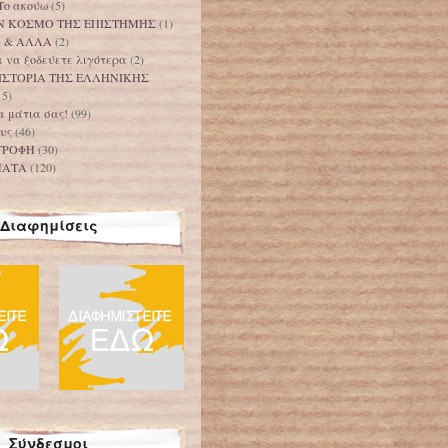
Το ακούω
(5)
Ν ΚΟΣΜΟ ΤΗΣ ΕΠΙΣΤΗΜΗΣ
(1)
Α & ΑΛΛΑ
(2)
 να ξοδεύετε λιγότερα
(2)
ΙΣΤΟΡΙΑ ΤΗΣ ΕΛΛΗΝΙΚΗΣ
15)
τα μάτια σας!
(99)
υς
(46)
ΤΡΟΦΗ
(30)
ΜΑΤΑ
(120)
Διαφημίσεις
Σύνδεσμοι