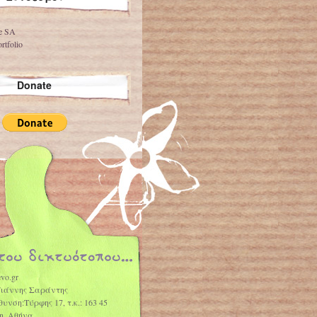
ve SA
rtfolio
Donate
vo.gr
Γιάννης Σαράντης
θυνση:Τύρφης 17, τ.κ.: 163 45
η, Αθήνα