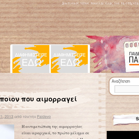
Δικτυακός τόπος ποικίλης ύλης για τη στήριξ
ό τα σκουπίδια
Συσκευή εξετάζει το αίμα και στέλνει τα αποτελέσματα στο κινητό
→
ποιον που αιμορραγεί
1, 2013
από τον/την
Paidevo
S
Η αντιμετώπιση της αιμορραγίας
είναι ιεραρχικά, το πρώτο μέλημα σε