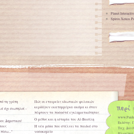
Planet Interacti
Spiros Xenos Po
πό τη γρίπη
Πώς οι εταιρείες ιδιωτικών φυλακών
κερδίζουν εκατομμύρια ακόμα κι όταν
ά όχι σιωπηλοί -
πέφτουν τα ποσοστά εγκληματικότητας
www.Paide
Ο μύθος και η ιστορία του Αϊ-Βασίλη
6ου Δημοτικού
Εκδότης: 
τους
Η νέα μόδα που στέλνει τα παιδιά στο
Ταχ. Διεύ
πίσω..."
νοσοκομείο
Ηλιούπολ