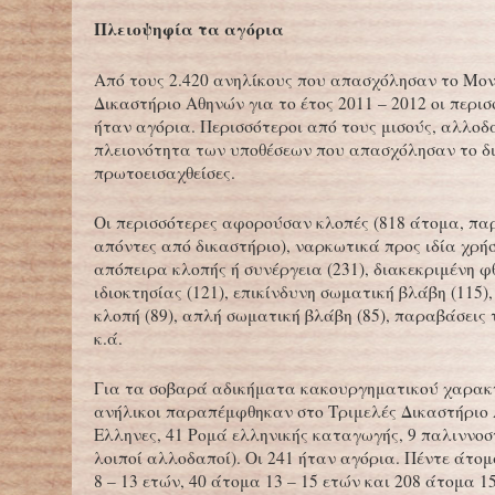
Πλειοψηφία τα αγόρια
Από τους 2.420 ανηλίκους που απασχόλησαν το Μο
Δικαστήριο Αθηνών για το έτος 2011 – 2012 οι περισ
ήταν αγόρια. Περισσότεροι από τους μισούς, αλλοδ
πλειονότητα των υποθέσεων που απασχόλησαν το δ
πρωτοεισαχθείσες.
Οι περισσότερες αφορούσαν κλοπές (818 άτομα, πα
απόντες από δικαστήριο), ναρκωτικά προς ιδία χρήσ
απόπειρα κλοπής ή συνέργεια (231), διακεκριμένη φ
ιδιοκτησίας (121), επικίνδυνη σωματική βλάβη (115)
κλοπή (89), απλή σωματική βλάβη (85), παραβάσεις 
κ.ά.
Για τα σοβαρά αδικήματα κακουργηματικού χαρακ
ανήλικοι παραπέμφθηκαν στο Τριμελές Δικαστήριο 
Ελληνες, 41 Ρομά ελληνικής καταγωγής, 9 παλιννοστ
λοιποί αλλοδαποί). Οι 241 ήταν αγόρια. Πέντε άτομ
8 – 13 ετών, 40 άτομα 13 – 15 ετών και 208 άτομα 15