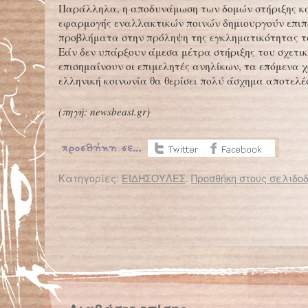
Παράλληλα, η αποδυνάμωση των δομών στήριξης κ
εφαρμογής εναλλακτικών ποινών δημιουργούν επι
προβλήματα στην πρόληψη της εγκληματικότητας τ
Εάν δεν υπάρξουν άμεσα μέτρα στήριξης του σχετι
επισημαίνουν οι επιμελητές ανηλίκων, τα επόμενα χ
ελληνική κοινωνία θα θερίσει πολύ άσχημα αποτελ
(πηγή:
newsbeast.gr)
Κατηγορίες:
ΕΙΔΗΣΟΥΛΕΣ
.
Προσθήκη στους σελιδοδ
← Επιστροφή στο %s
Θεσσαλονίκη: Εκδήλωση για τα παιδιά στο δρόμο
Γιατί “σηκώνεται η τρίχα μας” ό