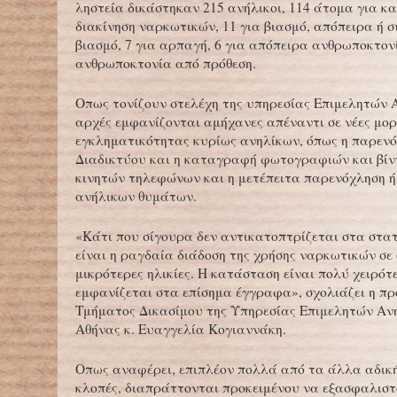
ληστεία δικάστηκαν 215 ανήλικοι, 114 άτομα για κα
διακίνηση ναρκωτικών, 11 για βιασμό, απόπειρα ή σ
βιασμό, 7 για αρπαγή, 6 για απόπειρα ανθρωποκτονί
ανθρωποκτονία από πρόθεση.
Οπως τονίζουν στελέχη της υπηρεσίας Επιμελητών Α
αρχές εμφανίζονται αμήχανες απέναντι σε νέες μο
εγκληματικότητας κυρίως ανηλίκων, όπως η παρεν
Διαδικτύου και η καταγραφή φωτογραφιών και βίν
κινητών τηλεφώνων και η μετέπειτα παρενόχληση ή
ανήλικων θυμάτων.
«Κάτι που σίγουρα δεν αντικατοπτρίζεται στα στατ
είναι η ραγδαία διάδοση της χρήσης ναρκωτικών σε 
μικρότερες ηλικίες. Η κατάσταση είναι πολύ χειρότε
εμφανίζεται στα επίσημα έγγραφα», σχολιάζει η πρ
Τμήματος Δικασίμου της Υπηρεσίας Επιμελητών Αν
Αθήνας κ. Ευαγγελία Κογιαννάκη.
Οπως αναφέρει, επιπλέον πολλά από τα άλλα αδική
κλοπές, διαπράττονται προκειμένου να εξασφαλισ