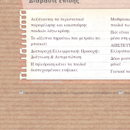
Διαβάστε επίσης
Αυξάνονται τα περιστατικά
Μαθησιακέ
παραμέλησης και κακοποίησης
παιδιά τω
παιδιών λόγω κρίσης
Πώς είναι
To «έξυπνο πηρούνι» που μετράει τις
μέσα στη 
μπουκιές
ΑΠΙΣΤΕΥΤ
Διαταραχή Ελλειμματικής Προσοχής:
Ελληνόπαι
Διάγνωση & Αντιμετώπιση
Δέκα μυστι
Η τηλεόραση κάνει τα παιδιά
μόνο!
δυστυχισμένους ενήλικες
Γιατροί τ
Είμαστε και εμείς εδώ!
δημιουργε
paidevo.gr | parents
Με τη δύναμη του WordPress.
Copyright 2010-2026 Paidevo.gr |
Powe