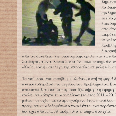
Σημαντι
παιδική
εγκλημα
εκτίναξ
διακίνη
από άτο
μικρότε
ψυχολο
προβλήμ
διαρροή
από τις συνέπειες της οικονομικής κρίσης και των π
λιτότητας των τελευταίων ετών, όπως επισημαίνου
«Καθημερινή» στελέχη της υπηρεσίας επιμελητών α
Τα νούμερα, που συνήθως «μιλάνε», αυτή τη φορά 
αντικατοπτρίζουν το μέγεθος του προβλήματος. Εν
στατιστικά, τα οποία παρουσιάζει σήμερα η εφημερί
εγκληματικότητα των ανηλίκων (το έτος 2011 – 201
μείωση σε σχέση με το προηγούμενο έτος, η ανάλυση
πραγματικών δεδομένων αποκαλύπτει ένα τεράστι
δεν έχει αποτυπωθεί ακόμη στα επίσημα στοιχεία.