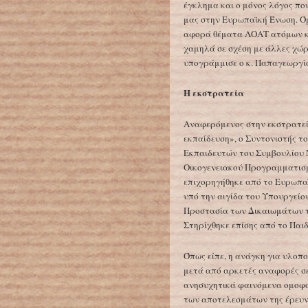
έγκλημα και ο μόνος λόγος πο
μας στην Ευρωπαϊκή Ένωση. Όμ
αφορά θέματα ΛΟΑΤ ατόμων κα
χαμηλά σε σχέση με άλλες χώρ
υπογράμμισε ο κ. Παπαγεωργί
Η εκστρατεία
Αναφερόμενος στην εκστρατεί
εκπαίδευση», ο Συντονιστής τ
Εκπαιδευτών του Συμβουλίου 
Οικογενειακού Προγραμματισμ
επιχορηγήθηκε από το Ευρωπα
υπό την αιγίδα του Υπουργείου
Προστασία των Δικαιωμάτων το
Στηρίχθηκε επίσης από το Παι
Όπως είπε, η ανάγκη για υλοπ
μετά από αρκετές αναφορές σε
ανησυχητικά φαινόμενα ομοφο
των αποτελεσμάτων της έρευν