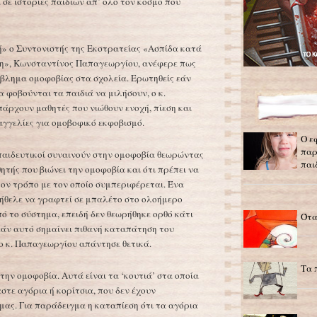
σε ιστορίες παιδιών απ’ όλο τον κόσμο που
ή» ο Συντονιστής της Εκστρατείας «Ασπίδα κατά
ση», Κωνσταντίνος Παπαγεωργίου, ανέφερε πως
βλημα ομοφοβίας στα σχολεία. Ερωτηθείς εάν
 φοβούνται τα παιδιά να μιλήσουν, ο κ.
ρχουν μαθητές που νιώθουν ενοχή, πίεση και
αγγελίες για ομοβοφικό εκφοβισμό.
Ο ε
παρ
παιδευτικοί συναινούν στην ομοφοβία θεωρώντας
παι
ητής που βιώνει την ομοφοβία και ότι πρέπει να
τον τρόπο με τον οποίο συμπεριφέρεται. Ένα
 ήθελε να γραφτεί σε μπαλέτο στο ολοήμερο
ό το σύστημα, επειδή δεν θεωρήθηκε ορθό κάτι
Ότα
 εάν αυτό σημαίνει πιθανή καταπάτηση του
ο κ. Παπαγεωργίου απάντησε θετικά.
Τα 
την ομοφοβία. Αυτά είναι τα ‘κουτιά’ στα οποία
αστε αγόρια ή κορίτσια, που δεν έχουν
μας. Για παράδειγμα η καταπίεση ότι τα αγόρια