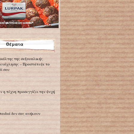
Θέματα
φιάλτης της σεξουαλικής
ενόχλησης – Προστάτεψε το
δί σου
ν η τέχνη προσεγγίζει την ψυχή
παιδιά δεν σας ανήκουν