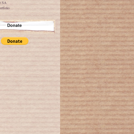
ve SA
rtfolio
Donate