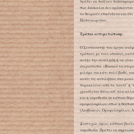
πρέπει να παίζουν ποδόσφαιρο
πως δάσκαλοι δεν αρέσκονται 
το θεωρούν επικίνδυνο και ότι 
Παπαγεωργίου.
Τρόποι αντιμετώπισης
Ο Συντονιστής του έργου ανέφ
τρόπους με τους οποίους, κατ
αυτήν την αντίληψη ή να γίνει
στερεότυπα. «Βασικά τα στερε
μιλάμε για κάτι πολύ βαθύ, γι
αυτές τις αντιλήψεις στο μυαλ
παρεκκλίνει από το ‘κουτί’ ή 
χρειάζεται πάνω απ’ όλα αλλα
και η νομοθεσία σε κάποια θέ
ομοφυλοφίλων, όπως η θέσπισ
(Λεσβιακών, Ομοφυλοφίλων, Α
Δυστυχώς, όμως, κάποιοι βουλ
νομοθεσία. Πρέπει να σημειώσ