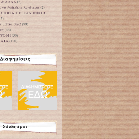
Α & ΑΛΛΑ
(2)
 να ξοδεύετε λιγότερα
(2)
ΙΣΤΟΡΙΑ ΤΗΣ ΕΛΛΗΝΙΚΗΣ
15)
τα μάτια σας!
(99)
υς
(46)
ΤΡΟΦΗ
(30)
ΜΑΤΑ
(120)
Διαφημίσεις
Σύνδεσμοι