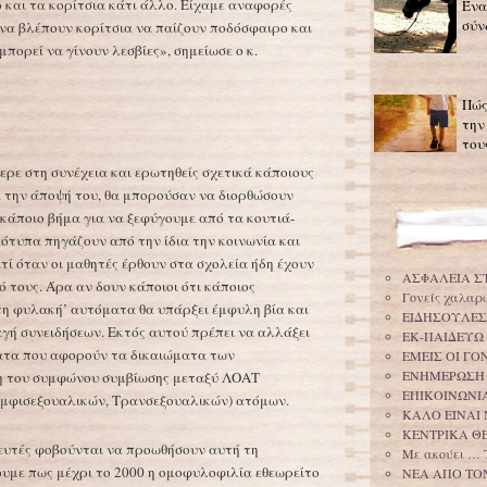
 και τα κορίτσια κάτι άλλο. Είχαμε αναφορές
Ένα
σύν
να βλέπουν κορίτσια να παίζουν ποδόσφαιρο και
μπορεί να γίνουν λεσβίες», σημείωσε ο κ.
Πώς
την
του
ερε στη συνέχεια και ερωτηθείς σχετικά κάποιους
ά την άποψή του, θα μπορούσαν να διορθώσουν
 κάποιο βήμα για να ξεφύγουμε από τα κουτιά-
ότυπα πηγάζουν από την ίδια την κοινωνία και
ατί όταν οι μαθητές έρθουν στα σχολεία ήδη έχουν
ΑΣΦΑΛΕΙΑ Σ
ό τους. Άρα αν δουν κάποιοι ότι κάποιος
Γονείς χαλαρ
‘τη φυλακή’ αυτόματα θα υπάρξει έμφυλη βία και
ΕΙΔΗΣΟΥΛΕΣ
γή συνειδήσεων. Εκτός αυτού πρέπει να αλλάξει
ΕΚ-ΠΑΙΔΕΥΩ
ματα που αφορούν τα δικαιώματα των
ΕΜΕΙΣ ΟΙ Γ
ΕΝΗΜΕΡΩΣΗ
η του συμφώνου συμβίωσης μεταξύ ΛΟΑΤ
ΕΠΙΚΟΙΝΩΝΙΑ
μφισεξουαλικών, Τρανσεξουαλικών) ατόμων.
ΚΑΛΟ ΕΙΝΑΙ 
ΚΕΝΤΡΙΚΑ Θ
ευτές φοβούνται να προωθήσουν αυτή τη
Με ακούει … 
ουμε πως μέχρι το 2000 η ομοφυλοφιλία εθεωρείτο
ΝΕΑ ΑΠΟ ΤΟ