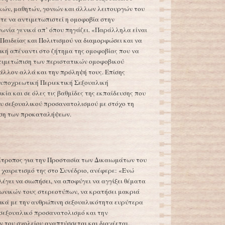
κών, μαθητών, γονιών και άλλων λειτουργών του
τε να αντιμετωπιστεί η ομοφοβία στην
νωνία γενικά απ’ όπου πηγάζει. «Παράλληλα είναι
Παιδείας και Πολιτισμού να διαμορφώσει και να
τική απέναντι στο ζήτημα της ομοφοβίας που να
ντιμετώπιση των περιστατικών ομοφοβικού
άλλον αλλά και την πρόληψή τους. Επίσης
 υποχρεωτική Περιεκτική Σεξουαλική
ία και σε όλες τις βαθμίδες της εκπαίδευσης που
ου σεξουαλικού προσανατολισμού με στόχο τη
ρση των προκαταλήψεων.
πίτροπος για την Προστασία των Δικαιωμάτων του
 χαιρετισμό της στο Συνέδριο, ανέφερε: «Ενώ
λέγει να σιωπήσει, να αποφύγει να αγγίξει θέματα
ωνικών τους στερεοτύπων, να κρατήσει μακριά
τικά με την ανθρώπινη σεξουαλικότητα ευρύτερα
ν σεξουαλικό προσανατολισμό και την
 του σχολείου αναπτύσσεται και διαχέεται,