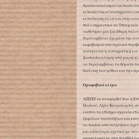
προσανατολισμού (εκπαιδευτι
εκπαιδευτικού συστήματος) ώσ
εκπαίδευση αλλά και στην κοι
πολύ σημαντικό το Υπουργείο 
υιοθετήσει μια ξεκάθαρη πολι
περιλαμβάνει όχι μόνο την α
εκφοβισμού στο σχολικό περιβ
συστήνεται η συστηματική και
Διαπαιδαγώγηση από μικρή ηλικ
να περιλαμβάνει τα θέματα τ
διάλυση των μύθων και την ά
Ομοφοβικό κλίμα
ΑΞΙΖΕΙ να αναφερθεί πως η Ε
Παιδιού, Λήδα Κουρσουμπά, σε
λοιπόν το επίσημο σχολείο επι
έμφυλων ταυτοτήτων και κοιν
τα παιδιά από συζητήσεις σχε
και ειδικότερα σχετικά με το
ομοφυλοφιλία, στο περιβάλλον