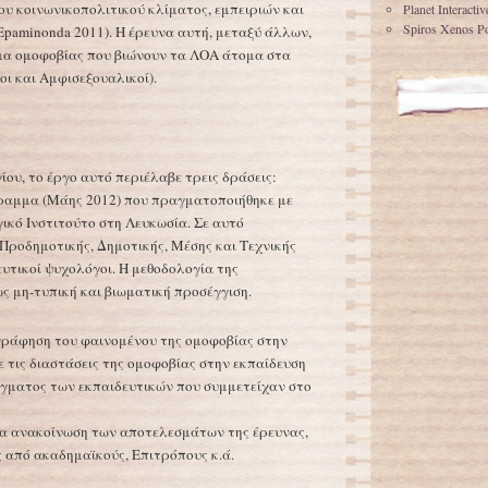
υ κοινωνικοπολιτικού κλίματος, εμπειριών και
Planet Interacti
Spiros Xenos Po
 Epaminonda 2011). Η έρευνα αυτή, μεταξύ άλλων,
μα ομοφοβίας που βιώνουν τα ΛΟΑ άτομα στα
οι και Αμφισεξουαλικοί).
ου, το έργο αυτό περιέλαβε τρεις δράσεις:
γραμμα (Μάης 2012) που πραγματοποιήθηκε με
ικό Ινστιτούτο στη Λευκωσία. Σε αυτό
 Προδημοτικής, Δημοτικής, Μέσης και Τεχνικής
ευτικοί ψυχολόγοι. Η μεθοδολογία της
ς μη-τυπική και βιωματική προσέγγιση.
αγράφηση του φαινομένου της ομοφοβίας στην
ε τις διαστάσεις της ομοφοβίας στην εκπαίδευση
ίγματος των εκπαιδευτικών που συμμετείχαν στο
ια ανακοίνωση των αποτελεσμάτων της έρευνας,
 από ακαδημαϊκούς, Επιτρόπους κ.ά.