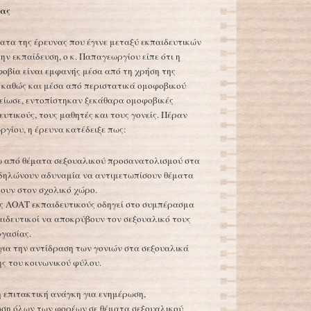
νας
τα της έρευνας που έγινε μεταξύ εκπαιδευτικών
ν εκπαίδευση, ο κ. Παπαγεωργίου είπε ότι η
φοβία είναι εμφανής μέσα από τη χρήση της
 καθώς και μέσα από περιστατικά ομοφοβικού
είωσε, εντοπίστηκαν ξεκάθαρα ομοφοβικές
υτικούς, τους μαθητές και τους γονείς. Πέραν
ργίου, η έρευνα κατέδειξε πως:
ω από θέματα σεξουαλικού προσανατολισμού στα
ς δηλώνουν αδυναμία να αντιμετωπίσουν θέματα
ουν στον σχολικό χώρο.
ς ΛΟΑΤ εκπαιδευτικούς οδηγεί στο συμπέρασμα
αιδευτικοί να αποκρύβουν τον σεξουαλικό τους
γασίας.
 για την αντίδραση των γονιών στα σεξουαλικά
ς του κοινωνικού φύλου.
η επιτακτική ανάγκη για ενημέρωση,
ωση όλων των φορέων σε θέματα σεξουαλικού