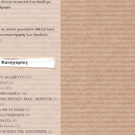
 άλογο συναντά ένα παιδί με
δρομο
 οι γονείς μειώνουν άθελά τους
 αυτοεκτίμηση των παιδιών
ς;
Κατηγορίες
ΤΟ ΔΙΑΔΙΚΤΥΟ
(24)
ώστε!
(1)
(1.167)
 ΜΕΛΩΔΙΚΑ
(16)
ΟΝΕΙΣ ΜΕΤΑΞΥ ΜΑΣ – ΦΟΡΟΥΜ
(1)
(1)
 ΜΕ ΤΟ ΠΑΙΔΙ
(2)
ΝΑ ΓΝΩΡΙΖΕΤΕ
(4)
ΕΜΑΤΑ
(4)
Το ακούω
(5)
Ν ΚΟΣΜΟ ΤΗΣ ΕΠΙΣΤΗΜΗΣ
(1)