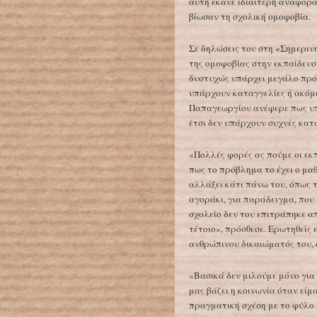
αυτή έκανε ιδιαίτερη αναφορά 
βίωσαν τη σχολική ομοφοβία.
Σε δηλώσεις του στη «Σημεριν
της ομοφοβίας στην εκπαίδευ
δυστυχώς υπάρχει μεγάλο πρό
υπάρχουν καταγγελίες ή ακόμα
Παπαγεωργίου ανέφερε πως υπά
έτσι δεν υπάρχουν συχνές κατ
«Πολλές φορές ας πούμε οι εκ
πως το πρόβλημα το έχει ο μαθ
αλλάξει κάτι πάνω του, όπως 
αγοράκι, για παράδειγμα, που
σχολείο δεν του επιτράπηκε απ
τέτοιο», πρόσθεσε. Ερωτηθείς
ανθρώπινου δικαιώματός του, 
«Βασικά δεν μιλούμε μόνο για 
μας βάζει η κοινωνία όταν είμ
πραγματική σχέση με το φύλο 