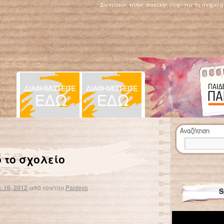
Δικτυακός τόπος ποικίλης ύλης για τη στήριξ
Προστατέψτε το παιδί από τις ιώσεις
→
 το σχολείο
 16, 2012
από τον/την
Paidevo
S