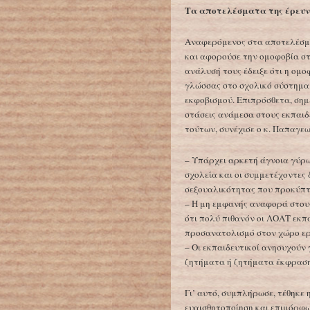
Τα αποτελέσματα της έρευ
Αναφερόμενος στα αποτελέσμα
και αφορούσε την ομοφοβία στη
ανάλυσή τους έδειξε ότι η ομο
γλώσσας στο σχολικό σύστημα
εκφοβισμού. Επιπρόσθετα, σημ
στάσεις ανάμεσα στους εκπαιδε
τούτων, συνέχισε ο κ. Παπαγεω
– Υπάρχει αρκετή άγνοια γύρ
σχολεία και οι συμμετέχοντε
σεξουαλικότητας που προκύπτ
– Η μη εμφανής αναφορά στου
ότι πολύ πιθανόν οι ΛΟΑΤ εκπ
προσανατολισμό στον χώρο ερ
– Οι εκπαιδευτικοί ανησυχούν
ζητήματα ή ζητήματα έκφραση
Γι’ αυτό, συμπλήρωσε, τέθηκε 
ευαισθητοποίηση και επιμόρφ