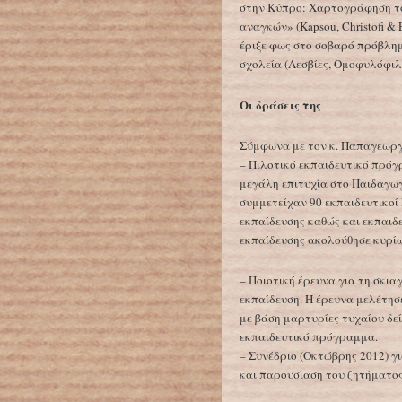
στην Κύπρο: Χαρτογράφηση το
αναγκών» (Kapsou, Christofi &
έριξε φως στο σοβαρό πρόβλη
σχολεία (Λεσβίες, Ομοφυλόφιλ
Οι δράσεις της
Σύμφωνα με τον κ. Παπαγεωργί
– Πιλοτικό εκπαιδευτικό πρό
μεγάλη επιτυχία στο Παιδαγωγ
συμμετείχαν 90 εκπαιδευτικοί
εκπαίδευσης καθώς και εκπαιδ
εκπαίδευσης ακολούθησε κυρίω
– Ποιοτική έρευνα για τη σκι
εκπαίδευση. Η έρευνα μελέτησ
με βάση μαρτυρίες τυχαίου δε
εκπαιδευτικό πρόγραμμα.
– Συνέδριο (Οκτώβρης 2012) γ
και παρουσίαση του ζητήματος