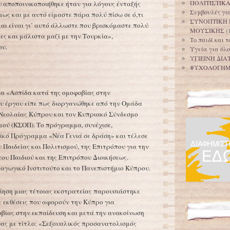
ΠΟΛΙΤΙΣΤΙΚ
υ αποποινικοποιήθηκε ήταν για λόγους ένταξής
Συμβουλές για
ως και με αυτό είμαστε πάρα πολύ πίσω σε ό,τι
ΣΥΝΟΠΤΙΚΗ 
ι είναι γι’ αυτό άλλωστε που βρισκόμαστε πολύ
ΜΟΥΣΙΚΗΣ
(
ες και μάλιστα μαζί με την Τουρκία»,
Το παιδί και 
ου.
Υγεία για όλο
ΥΓΙΕΙΝΗ ΔΙΑ
ΨΥΧΟΛΟΓΗ
α «Ασπίδα κατά της ομοφοβίας στην
ου έργου είπε πως διοργανώθηκε από την Ομάδα
Νεολαίας Κύπρου και τον Κυπριακό Σύνδεσμο
ού (ΚΣΟΠ). Το πρόγραμμα, συνέχισε,
ϊκό Πρόγραμμα «Νέα Γενιά σε δράση» και τέλεσε
 Παιδείας και Πολιτισμού, της Επιτρόπου για την
υ Παιδιού και της Επιτρόπου Διοικήσεως.
δαγωγικό Ινστιτούτο και το Πανεπιστήμιο Κύπρου.
οίηση μιας τέτοιας εκστρατείας παρουσιάστηκε
 εκθέσεις που αφορούν την Κύπρο για
βίας στην εκπαίδευση και μετά την ανακοίνωση
ας με τίτλο: «Σεξουαλικός προσανατολισμός