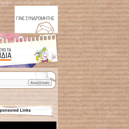
η παιδιών, γονέων και δασκάλων
ponsored Links