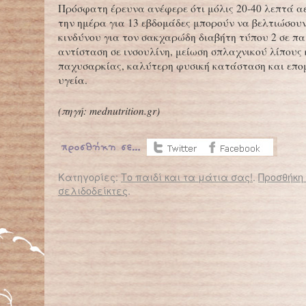
Πρόσφατη έρευνα ανέφερε ότι μόλις 20-40 λεπτά α
την ημέρα για 13 εβδομάδες μπορούν να βελτιώσου
κινδύνου για τον σακχαρώδη διαβήτη τύπου 2 σε παι
αντίσταση σε ινσουλίνη, μείωση σπλαχνικού λίπους 
παχυσαρκίας, καλύτερη φυσική κατάσταση και επο
υγεία.
(πηγή:
mednutrition.gr
)
Κατηγορίες:
Το παιδί και τα μάτια σας!
.
Προσθήκη
σελιδοδείκτες
.
← Επιστροφή στο %s
Από κάποια μορφή αλλεργίας πάσχει ένα στα πέντε παιδιά
Εκτός π