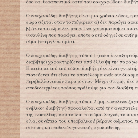
όσο και θεραπευτικά κατά του σακχαρώδους διαβήτ
Ο σακχαρώδης διαβήτης είναι μια χρόνια νόσος, η ο
εμφανίζεται όταν το πάγκρεας α) δεν παράγει αρκε
β) όταν το σώμα δεν μπορεί να χρησιμοποιήσει απο
ινσουλίνη που παράγει, οπότε αυτό οδηγεί σε αυξημ
αίμα (υπεργλυκαιμία).
Ο σακχαρώδης διαβήτης τύπου 1 (ινσουλινοεξαρτόμε
διαβήτης) χαρακτηρίζεται από έλλειψη της παραγωγ
Η αιτία αυτού του τύπου διαβήτη δεν είναι γνωστή
πιστεύεται ότι είναι το αποτέλεσμα ενός συνδυασμο
περιβαλλοντικών παραγόντων. Μέχρι στιγμής δεν 
αποδεδειγμένος τρόπος πρόληψης για τον διαβήτη τ
Ο σακχαρώδης διαβήτης τύπου 2 (μη ινσουλινοεξαρ
ενήλικος διαβήτης) προκαλείται από την αναποτελ
της ινσουλίνης από το ίδιο το σώμα. Συχνά, το πα
είναι συνέπεια του υπερβολικού βάρους σώματος, τ
άσκησης και πιθανών γενετικής προδιάθεσης.