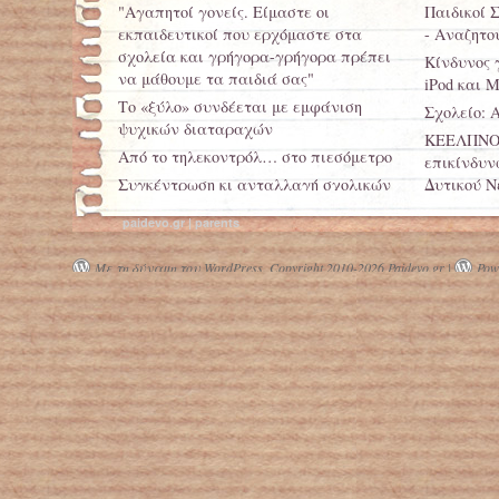
"Αγαπητοί γονείς. Είμαστε οι
Παιδικοί Σ
εκπαιδευτικοί που ερχόμαστε στα
- Αναζητο
σχολεία και γρήγορα-γρήγορα πρέπει
Κίνδυνος 
να μάθουμε τα παιδιά σας"
iPod και 
Το «ξύλο» συνδέεται με εμφάνιση
Σχολείο: 
ψυχικών διαταραχών
ΚΕΕΛΠΝΟ:
Από το τηλεκοντρόλ… στο πιεσόμετρο
επικίνδυν
Συγκέντρωση κι ανταλλαγή σχολικών
Δυτικού Ν
ειδών στη Λάρισα
paidevo.gr | parents
Με τη δύναμη του WordPress.
Copyright 2010-2026 Paidevo.gr |
Powe