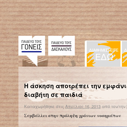
← Επιστροφή στο %s
Από κάποια μορφή αλλεργίας πάσχει ένα στα πέντε παιδιά
Εκτός π
Η άσκηση αποτρέπει την εμφάν
διαβήτη σε παιδιά
Καταχωρήθηκε στις
Απρίλιος 16, 2013
από τον/την
Συμβάλλει στην πρόληψη χρόνιων νοσημάτων