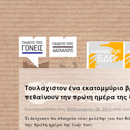
← Επιστροφή στο %s
Οι μητέρες στο κρατητήριο, τα παιδιά στη γειτονιά
Τουλάχιστον ένα εκατομμύριο 
πεθαίνουν την πρώτη ημέρα της
Καταχωρήθηκε στις
Φεβρουάριος 26, 2014
από τον
Τι δείχνουν τα στοιχεία νέας μελέτης για τον 
την πρώτη ημέρα της ζωής τους