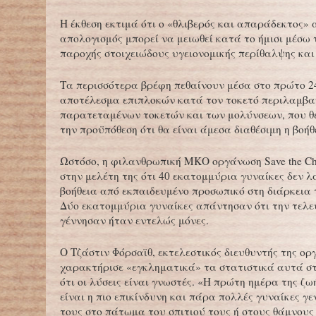
Η έκθεση εκτιμά ότι ο «θλιβερός και απαράδεκτος» 
απολογισμός μπορεί να μειωθεί κατά το ήμισι μέσω
παροχής στοιχειώδους υγειονομικής περίθαλψης και
Τα περισσότερα βρέφη πεθαίνουν μέσα στο πρώτο 
αποτέλεσμα επιπλοκών κατά τον τοκετό περιλαμβ
παρατεταμένων τοκετών και των μολύνσεων, που θ
την προϋπόθεση ότι θα είναι άμεσα διαθέσιμη η βοήθ
Ωστόσο, η φιλανθρωπική ΜΚΟ οργάνωση Save the Chi
στην μελέτη της ότι 40 εκατομμύρια γυναίκες δεν 
βοήθεια από εκπαιδευμένο προσωπικό στη διάρκεια 
Δύο εκατομμύρια γυναίκες απάντησαν ότι την τελ
γέννησαν ήταν εντελώς μόνες.
Ο Τζάστιν Φόρσαϊθ, εκτελεστικός διευθυντής της ορ
χαρακτήρισε «εγκληματικά» τα στατιστικά αυτά στο
ότι οι λύσεις είναι γνωστές. «Η πρώτη ημέρα της ζω
είναι η πιο επικίνδυνη και πάρα πολλές γυναίκες γ
τους στο πάτωμα του σπιτιού τους ή στους θάμνους