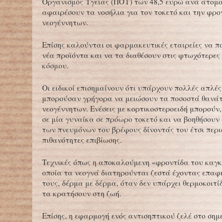
Οργανισμός Υγείας (ΠΟΥ) των 48,5 ευρώ ανά άτομο
αφαιρέσουν τα νοσήλια για τον τοκετό και την φρο
νεογέννητων.
Επίσης καλούνται οι φαρμακευτικές εταιρείες να 
νέα προϊόντα και να τα διαθέσουν στις φτωχότερες 
κόσμου.
Οι ειδικοί επισημαίνουν ότι υπάρχουν πολλές απλές
μπορούσαν γρήγορα να μειώσουν τα ποσοστά θανά
νεογέννητων. Ενέσεις με κορτικοστεροειδή μπορούν
σε μία γυναίκα σε πρόωρο τοκετό και να βοηθήσουν
των πνευμόνων του βρέφους δίνοντάς του έτσι περι
πιθανότητες επιβίωσης.
Τεχνικές όπως η αποκαλούμενη «φροντίδα του καγ
οποία τα νεογνά διατηρούνται ζεστά έχοντας επαφ
τους, δέρμα με δέρμα, όταν δεν υπάρχει θερμοκοιτί
τα κρατήσουν στη ζωή.
Επίσης, η εφαρμογή ενός αντισηπτικού ζελέ στο σημ