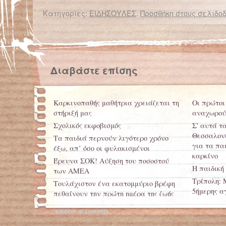
Κατηγορίες:
ΕΙΔΗΣΟΥΛΕΣ
.
Προσθήκη στους σελιδοδ
← Επιστροφή στο %s
Οι μητέρες στο κρατητήριο, τα παιδιά στη γειτονιά
Διαβάστε επίσης
Καρκινοπαθής μαθήτρια χρειάζεται τη
Οι πρώτοι
στήριξή μας
αναχωρού
Σχολικός εκφοβισμός
Σ' αυτά τ
Θεσσαλονί
Τα παιδιά περνούν λιγότερο χρόνο
για τα πα
έξω, απ’ όσο οι φυλακισμένοι
καρκίνο
Έρευνα ΣΟΚ! Αύξηση του ποσοστού
Η παιδική
των ΑΜΕΑ
Τρίπολη: 
Τουλάχιστον ένα εκατομμύριο βρέφη
5ήμερης α
πεθαίνουν την πρώτη ημέρα της ζωής
απόρους
paidevo.gr | parents
Οι συσκευ