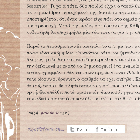
δεκαετίες. Τυχαία τότε, δύο παιδιά είχαν ανακαλύψ
με το μακάβριο περιεχόμενό της. Μετά το περιστατι
υποστηρίζεται ότι ένας ιερέας είχε πάει στο σημείο 
μια προσευχή. Μετά την πρόσφατη έρευνα της Κάθρ
κυβέρνηση θα επιχειρήσει μία νέα έρευνα για την υπ
Παρά το πέρασμα των δεκαετιών, το αίτημα των 
παραμένει ακόμη ίδιο. Οι ντόπιοι κάτοικοι ζητούν 
πλήρως η αλήθεια και να απομακρυνθούν τα οστά 
την δεξαμενή με σκοπό να δημιουργηθεί ένα μνημείο.
καταγεγραμμένοι θάνατοι των αρχείων είναι 796. Ί
τελειώσουν οι έρευνες, ο αριθμός να έχει αυξηθεί. Κ
θα αυξάνεται, θα πληθαίνουν τα γιατί, προκαλώντ
οργή. Θα επέλθει ποτέ, οριστικά η δικαιοσύνη για 
την αδικία που υπέστησαν όλες αυτές οι παιδικές α
(
πηγή
:
pathfinde
r.gr )