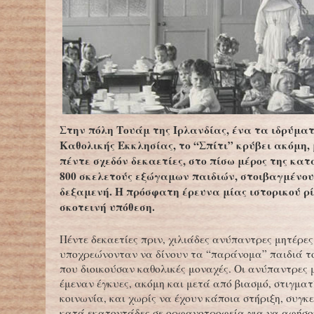
Στην πόλη Τουάμ της Ιρλανδίας, ένα τα ιδρύμα
Καθολικής Εκκλησίας, το “Σπίτι” κρύβει ακόμη,
πέντε σχεδόν δεκαετίες, στο πίσω μέρος της κατ
800 σκελετούς εξώγαμων παιδιών, στοιβαγμένου
δεξαμενή. Η πρόσφατη έρευνα μίας ιστορικού ρί
σκοτεινή υπόθεση.
Πέντε δεκαετίες πριν, χιλιάδες ανύπαντρες μητέρες
υποχρεώνονταν να δίνουν τα “παράνομα” παιδιά τ
που διοικούσαν καθολικές μοναχές. Οι ανύπαντρες 
έμεναν έγκυες, ακόμη και μετά από βιασμό, στιγμα
κοινωνία, και χωρίς να έχουν κάποια στήριξη, συγ
κατά εκατοντάδες σε ορφανοτροφεία για να αφήσ