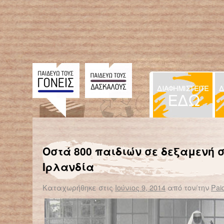
← Επιστροφή στο %s
Κι όμως τα μικρόβια ΔΕΝ βλάπτουν την υγεία των παιδιών! Το αντίθετο μάλιστα!
Οστά 800 παιδιών σε δεξαμενή 
Ιρλανδία
Καταχωρήθηκε στις
Ιούνιος 9, 2014
από τον/την
Pai