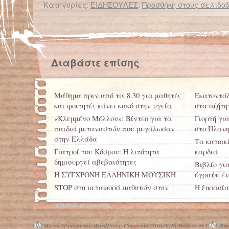
Κατηγορίες:
ΕΙΔΗΣΟΥΛΕΣ
.
Προσθήκη στους σελιδοδ
← Επιστροφή στο %s
Κι όμως τα μικρόβια ΔΕΝ βλάπτουν την υγεία των παιδιών! Το αντίθετο μάλιστα!
Διαβάστε επίσης
Μάθημα πριν από τις 8.30 για μαθητές
Εκατοντά
και φοιτητές κάνει κακό στην υγεία
στα αζήτη
«Κλεμμένο Μέλλον»: Βίντεο για τα
Γιορτή γι
παιδιά μεταναστών που μεγάλωσαν
στο Πλανη
στην Ελλάδα
Τα κατοικ
Γιατροί του Κόσμου: Η λιτότητα
καρδιά
δημιουργεί αβεβαιότητες
Βιβλίο γι
Η ΣΥΓΧΡΟΝΗ ΕΛΛΗΝΙΚΗ ΜΟΥΣΙΚΗ
έγραψε έν
STOP στη μεταφορά μαθητών στην
Η ξηρασία
Αττική
paidevo.gr | parents
Με τη δύναμη του WordPress.
Copyright 2010-2026 Paidevo.gr |
Powe