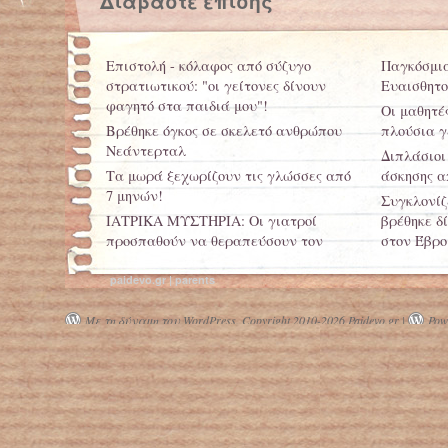
Διαβάστε επίσης
Επιστολή - κόλαφος από σύζυγο
Παγκόσμια
στρατιωτικού: "οι γείτονες δίνουν
Ευαισθητο
φαγητό στα παιδιά μου"!
Οι μαθητέ
Βρέθηκε όγκος σε σκελετό ανθρώπου
πλούσια γ
Νεάντερταλ
Διπλάσιοι
Τα μωρά ξεχωρίζουν τις γλώσσες από
άσκησης α
7 μηνών!
Συγκλονίζε
ΙΑΤΡΙΚΑ ΜΥΣΤΗΡΙΑ: Οι γιατροί
βρέθηκε δ
προσπαθούν να θεραπεύσουν τον
στον Έβρο
μικρό Nicholas
Τετραπληγ
paidevo.gr | parents
Νανοτέστ σε "τσιπάκι" βλέπει τον
χέρι του 
παιδικό διαβήτη
στον εγκέφ
Με τη δύναμη του WordPress.
Copyright 2010-2026 Paidevo.gr |
Powe