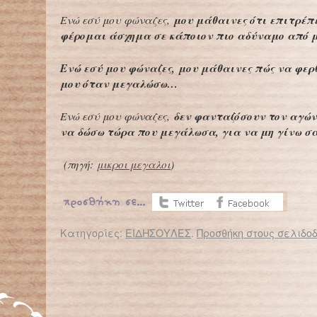
μου μάθαινες ότι επιτρέπ
Ενώ εσύ μου φώναζες,
φέρομαι άσχημα σε κάποιον πιο αδύναμο από
Ενώ εσύ μου φώναζες,
μου μάθαινες πώς να φερ
μου όταν μεγαλώσω…
δεν φανταζόσουν τον αγών
Ενώ εσύ μου φώναζες,
να δώσω τώρα που μεγάλωσα, για να μη γίνω 
(πηγή:
μικροι μεγαλοι
)
Κατηγορίες:
ΕΙΔΗΣΟΥΛΕΣ
.
Προσθήκη στους σελιδοδ
← Επιστροφή στο %s
Εικόνες σοκ στα Λεχαινά: Κλειδωμένα σε «κλουβιά» παιδιά με ειδικές ανάγκες