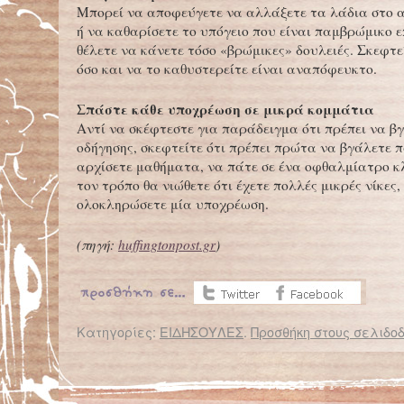
Μπορεί να αποφεύγετε να αλλάξετε τα λάδια στο 
ή να καθαρίσετε το υπόγειο που είναι παμβρώμικο 
θέλετε να κάνετε τόσο «βρώμικες» δουλειές. Σκεφτεί
όσο και να το καθυστερείτε είναι αναπόφευκτο.
Σπάστε κάθε υποχρέωση σε μικρά κομμάτια
Αντί να σκέφτεστε για παράδειγμα ότι πρέπει να 
οδήγησης, σκεφτείτε ότι πρέπει πρώτα να βγάλετε 
αρχίσετε μαθήματα, να πάτε σε ένα οφθαλμίατρο κ
τον τρόπο θα νιώθετε ότι έχετε πολλές μικρές νίκες,
ολοκληρώσετε μία υποχρέωση.
(
πηγή:
huffingtonpost.gr
)
Κατηγορίες:
ΕΙΔΗΣΟΥΛΕΣ
.
Προσθήκη στους σελιδοδ
← Επιστροφή στο %s
Όταν προσπαθούμε να θυμηθούμε… ξεχνάμε