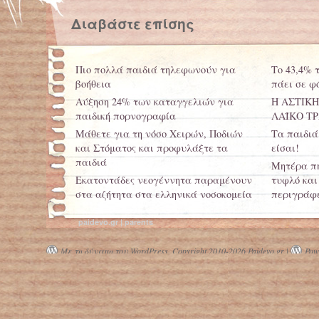
Διαβάστε επίσης
Πιο πολλά παιδιά τηλεφωνούν για
Το 43,4% 
βοήθεια
πάει σε φ
Αύξηση 24% των καταγγελιών για
Η ΑΣΤΙΚΗ
παιδική πορνογραφία
ΛΑΪΚΟ Τ
Μάθετε για τη νόσο Χειρών, Ποδιών
Τα παιδιά
και Στόματος και προφυλάξτε τα
είσαι!
παιδιά
Μητέρα πη
Εκατοντάδες νεογέννητα παραμένουν
τυφλό και 
στα αζήτητα στα ελληνικά νοσοκομεία
περιγράφε
Δυσχερείς οι συνθήκες στα
ΔΙΑΒΑΣΤΕ:
paidevo.gr | parents
καταστήματα κράτησης ανηλίκων
τους μεγά
Με τη δύναμη του WordPress.
Copyright 2010-2026 Paidevo.gr |
Powe