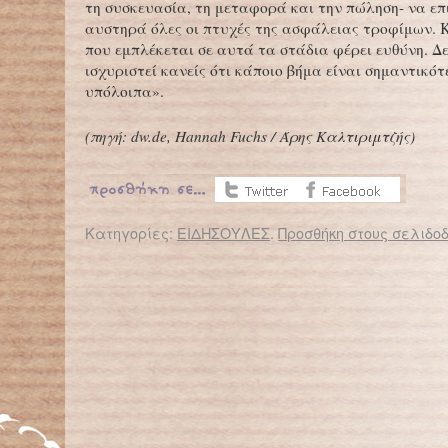
τη συσκευασία, τη μεταφορά και την πώληση- να ε
αυστηρά όλες οι πτυχές της ασφάλειας τροφίμων. 
που εμπλέκεται σε αυτά τα στάδια φέρει ευθύνη. Δ
ισχυριστεί κανείς ότι κάποιο βήμα είναι σημαντικό
υπόλοιπα».
(πηγή: dw.de, Hannah Fuchs / Άρης Καλτιριμτζής)
Κατηγορίες:
ΕΙΔΗΣΟΥΛΕΣ
.
Προσθήκη στους σελιδοδ
← Επιστροφή στο %s
Το 43,4% του μισθού των Ελλήνων πάει σε φόρους και εισφορές
Εξάχρονος αγρότης μοιράζεται τ