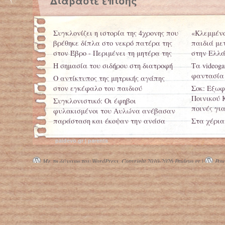
Διαβάστε επίσης
Συγκλονίζει η ιστορία της 4χρονης που
«Κλεμμένο
βρέθηκε δίπλα στο νεκρό πατέρα της
παιδιά μ
στον Έβρο - Περιμένει τη μητέρα της
στην Ελλ
Η σημασία του σιδήρου στη διατροφή
Τα videog
φαντασία
Ο αντίκτυπος της μητρικής αγάπης
στον εγκέφαλο του παιδιού
Σοκ: Εξωφ
Ποινικού 
Συγκλονιστικό: Οι έφηβοι
ποινές γι
φυλακισμένοι του Αυλώνα ανέβασαν
παράσταση και έκοψαν την ανάσα
Στα χέρια
υπόπτων γ
Στη Ρωσία έχουν μάθει να παράγουν
paidevo.gr | parents
βενζίνη υψηλού αριθμού οκτανίων
Αυτό το γ
από τα σκουπίδια
εγκέφαλο
Με τη δύναμη του WordPress.
Copyright 2010-2026 Paidevo.gr |
Powe
καταφέρνε
μπορούσαν