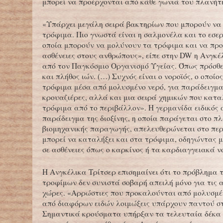
μπορεί να προέρχονται από κάθε γωνιά του πλανήτ
«Υπάρχει μεγάλη σειρά βακτηρίων που μπορούν να
τρόφιμα. Πιο γνωστά είναι η σαλμονέλα και το εσερ
οποία μπορούν να μολύνουν τα τρόφιμα και να πρ
ασθένειες στους ανθρώπους», είπε στην DW η Ανγκέ
από τον Παγκόσμιο Οργανισμό Υγείας. Όπως πρόσθε
και πλήθος ιών. (…) Συχνός είναι ο νοροϊός, ο οποί
τρόφιμα μέσα από μολυσμένο νερό, για παράδειγμα
κρουαζιέρες, αλλά και μια σειρά χημικών που κατ
τρόφιμα από το περιβάλλον». Η γερμανίδα ειδικός 
παράδειγμα της διοξίνης, η οποία παράγεται στο πλ
βιομηχανικής παραγωγής, απελευθερώνεται στο πε
μπορεί να καταλήξει και στα τρόφιμα, οδηγώντας
σε ασθένειες όπως ο καρκίνος ή τα καρδιαγγειακά 
Η Ανγκέλικα Τρίτσερ επισημαίνει ότι το πρόβλημα
τροφίμων δεν συνιστά σοβαρή απειλή μόνο για τις
χώρες. «Αρρώστιες που προκαλούνται από μολυσμέ
από διαφόρων ειδών λοιμώξεις υπάρχουν παντού στ
Σημαντικά κρούσματα υπήρξαν τα τελευταία δέκα 