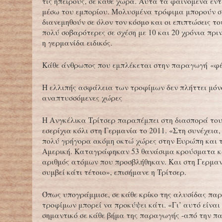
τις ηπείρους, σε κάθε χώρα. Αυτά τα φαινόμενα εντ
μέσω του εμπορίου. Μολυσμένα τρόφιμα μπορούν 
διανεμηθούν σε όλον τον κόσμο και οι επιπτώσεις το
πολύ σοβαρότερες σε σχέση με 10 και 20 χρόνια πρι
η γερμανίδα ειδικός.
Κάθε άνθρωπος που εμπλέκεται στην παραγωγή «φέ
Η ελλιπής ασφάλεια των τροφίμων δεν πλήττει μόνο
αναπτυσσόμενες χώρες
Η Ανγκέλικα Τρίτσερ παραπέμπει στη διασπορά το
εσερίχια κόλι στη Γερμανία το 2011. «Στη συνέχεια
πολύ γρήγορα ακόμη οκτώ χώρες στην Ευρώπη και τ
Αμερική. Καταγράφηκαν 53 θανάσιμα κρούσματα κ
αριθμός ατόμων που προσβλήθηκαν. Και στη Γερμαν
συμβεί κάτι τέτοιο», επισήμανε η Τρίτσερ.
Όπως υπογράμμισε, σε κάθε κρίκο της αλυσίδας πα
τροφίμων μπορεί να προκύψει κάτι. «Γι’ αυτό είνα
σημαντικό σε κάθε βήμα της παραγωγής -από την π