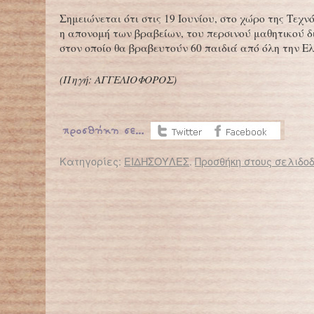
Σημειώνεται ότι στις 19 Ιουνίου, στο χώρο της Τεχνό
η απονομή των βραβείων, του περσινού μαθητικού δ
στον οποίο θα βραβευτούν 60 παιδιά από όλη την Ε
(
Πηγή: ΑΓΓΕΛΙΟΦΟΡΟΣ
)
Κατηγορίες:
ΕΙΔΗΣΟΥΛΕΣ
.
Προσθήκη στους σελιδοδ
← Επιστροφή στο %s
Όταν έχεις τόσα πολλά να πεις, γιατί έχεις κάνει ήδη τόσα πολλά…
Λιγότερα τα ολοήμερα σχολεία