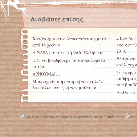
Διαβάστε επίσης
Χατζηκυριάκειο: Αποκατάσταση μετά
4 Ιουνίου
από 16 χρόνια
ένα συνηθ
2014...
Η NASA μαθαίνει αρχαία Ελληνικά
Ελάχιστα 
Πώς να βοηθήσουμε τα απομονωμένα
καλλιτεχν
παιδιά
Το ειρηνι
ΑΡΝΟΥΜΑΙ…
μαθήτριας,
Μακροχρόνια η επιρροή των καλών
που βραβέ
δασκάλων στη ζωή των μαθητών
Ακάλυπτα 
ειδικότητε
paidevo.gr | teachers
Μεσολόγγι
δήμαρχος 
Με τη δύναμη του WordPress.
Copyright 2010-2026 Paidevo.gr |
Powe