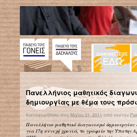
← Επιστροφή στο %s
Όταν έχεις τόσα πολλά να πεις, γιατί έχεις κάνει ήδη τόσα πολλά…
Λιγότερα τα ολοήμερα σχολεία
Πανελλήνιος μαθητικός διαγων
δημιουργίας με θέμα τους πρό
Καταχωρήθηκε στις
Μαΐου 31, 2011
από τον/την
Pai
Πανελλήνιο μαθητικό διαγωνισμό δημιουργίας 
για 17η συνεχή χρονιά, το γραφείο της Ύπατης 