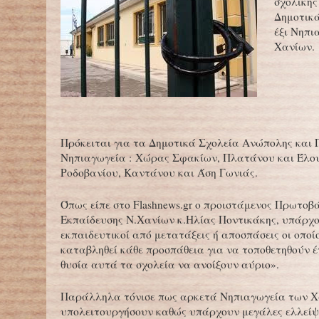
σχολικής
Δημοτικά
έξι Νηπι
Χανίων.
Πρόκειται για τα Δημοτικά Σχολεία Ανώπολης και 
Νηπιαγωγεία : Χώρας Σφακίων, Πλατάνου και Έλο
Ροδοβανίου, Καντάνου και Άση Γωνιάς.
Όπως είπε στο Flashnews.gr o προιστάμενος Πρωτοβ
Εκπαίδευσης Ν.Χανίων κ.Ηλίας Ποντικάκης, υπάρχ
εκπαιδευτικοί από μετατάξεις ή αποσπάσεις οι οποίο
καταβληθεί κάθε προσπάθεια για να τοποθετηθούν έ
θυσία αυτά τα σχολεία να ανοίξουν αύριο».
Παράλληλα τόνισε πως αρκετά Νηπιαγωγεία των Χ
υπολειτουργήσουν καθώς υπάρχουν μεγάλες ελλείψ