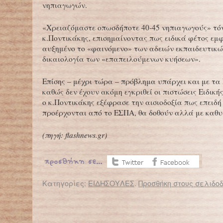
νηπιαγωγών.
«Χρειαζόμαστε οπωσδήποτε 40-45 νηπιαγωγούς» τόν
κ.Ποντικάκης, επισημαίνοντας πως ειδικά φέτος εμ
αυξημένο το «φαινόμενο» των αδειών εκπαιδευτικώ
δικαιολογία των «επαπειλούμενων κυήσεων».
Επίσης – μέχρι τώρα – πρόβλημα υπάρχει και με τα 
καθώς δεν έχουν ακόμη εγκριθεί οι πιστώσεις Ειδική
ο κ.Ποντικάκης εξέφρασε την αισιοδοξία πως επειδ
προέρχονται από το ΕΣΠΑ, θα δοθούν αλλά με καθυ
(πηγή:
flashnews.gr
)
Κατηγορίες:
ΕΙΔΗΣΟΥΛΕΣ
.
Προσθήκη στους σελιδοδ
← Επιστροφή στο %s
ΙΟΑΣ «ΠΑΝΟΣ ΜΥΛΩΝΑΣ»: Καμπάνια ενημέρωσης για την χρήση του οδικού δικτύου από παιδιά
Πάτρα: Απίστευτο!!! Ο πρώην 