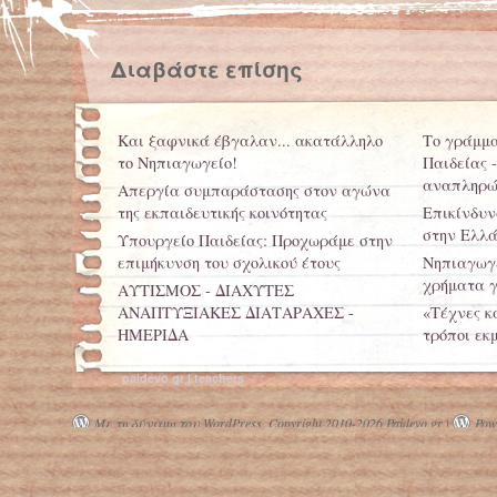
Διαβάστε επίσης
Και ξαφνικά έβγαλαν... ακατάλληλο
Το γράμμα
το Νηπιαγωγείο!
Παιδείας 
αναπληρώ
Απεργία συμπαράστασης στον αγώνα
της εκπαιδευτικής κοινότητας
Επικίνδυν
στην Ελλ
Υπουργείο Παιδείας: Προχωράμε στην
επιμήκυνση του σχολικού έτους
Νηπιαγωγε
χρήματα γ
ΑΥΤΙΣΜΟΣ - ΔΙΑΧΥΤΕΣ
ΑΝΑΠΤΥΞΙΑΚΕΣ ΔΙΑΤΑΡΑΧΕΣ -
«Τέχνες κ
ΗΜΕΡΙΔΑ
τρόποι εκ
Κινητά τέλος στα σχολεία
Καταγράφ
paidevo.gr | teachers
Με τη δύναμη του WordPress.
Copyright 2010-2026 Paidevo.gr |
Powe