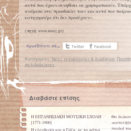
αυτά που έχουν συνηθίσει να χρησιμοποιούν. Υπάρχ
ανάμεσα στις προσδοκίες τους και αυτά που παίρνου
κατηγορούμε ότι δεν προσέχουν».
(πηγή:
www
.
nooz
.
gr
)
Κατηγορίες:
Νέες τεχνολογίες & διαδίκτυο
.
Προσθή
σελιδοδείκτες
.
← Επιστροφή στο %s
Διαβάστε την έκθεσή του Έλληνα μαθητή που βγήκε πρώτος σε παγκόσμιο διαγωνισμό
Τα 
Διαβάστε επίσης
Η ΕΠΤΑΝΗΣΙΑΚΗ ΜΟΥΣΙΚΗ ΣΧΟΛΗ
Θα διώκοντ
[1771-1900]
«καταλήψε
παιδιά το
Η ελευθερία και η Γάζα, με τα μάτια