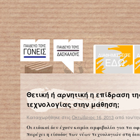
← Επιστροφή στο %s
Διαβάστε την έκθεσή του Έλληνα μαθητή που βγήκε πρώτος σε παγκόσμιο διαγωνισμό
Τα 
Θετική ή αρνητική η επίδραση τη
τεχνολογίας στην μάθηση;
Καταχωρήθηκε στις
Οκτώβριος 16, 2013
από τον/τη
Οι ειδικοί δεν έχουν καμία αμφιβολία για τα οφ
παρέχει η είσοδος των νέων τεχνολογιών στη δι