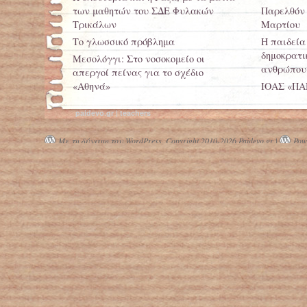
των μαθητών του ΣΔΕ Φυλακών
Παρελθόν 
Τρικάλων
Μαρτίου
Το γλωσσικό πρόβλημα
Η παιδεία
δημοκρατι
Μεσολόγγι: Στο νοσοκομείο οι
ανθρώπου
απεργοί πείνας για το σχέδιο
«Αθηνά»
ΙΟΑΣ «Π
Καμπάνια 
ΔΙΑΜΑΡΤΥΡΙΑ ΓΙΑ ΤΟ ΚΛΕΙΣΙΜΟ
του οδικο
paidevo.gr | teachers
ΤΟΥ ΣΧΟΛΕΙΟΥ «ΟΜΗΡΟΣ»
Στέριωσε 
Με τη δύναμη του WordPress.
Copyright 2010-2026 Paidevo.gr |
Powe
σχολείο α