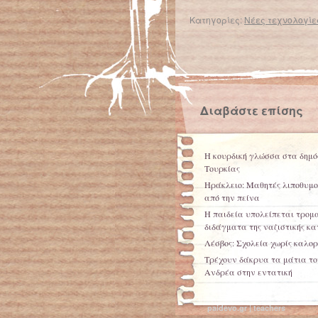
Κατηγορίες:
Νέες τεχνολογίες
← Επιστροφή στο %s
Αμαλιάδα: Δεν προσήλθαν στις εξετάσεις γιατί πεινούσαν
Διαβάστε επίσης
Η κουρδική γλώσσα στα δημό
Τουρκίας
Ηράκλειο: Μαθητές λιποθυμο
από την πείνα
Η παιδεία υπολείπεται τρομ
διδάγματα της ναζιστικής κα
Λέσβος: Σχολεία χωρίς καλο
Τρέχουν δάκρυα τα μάτια το
Ανδρέα στην εντατική
paidevo.gr | teachers