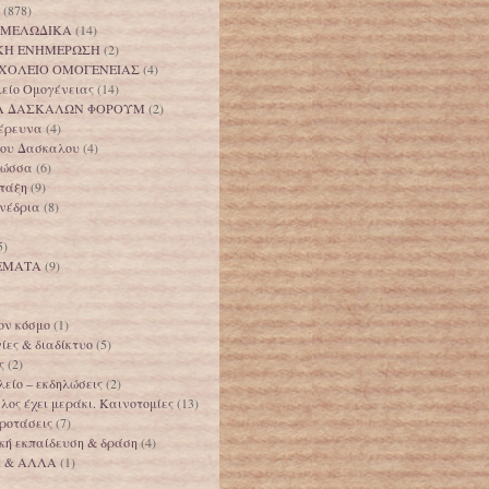
(878)
 ΜΕΛΩΔΙΚΑ
(14)
ΚΗ ΕΝΗΜΕΡΩΣΗ
(2)
ΧΟΛΕΙΟ ΟΜΟΓΕΝΕΙΑΣ
(4)
λείο Ομογένειας
(14)
Α ΔΑΣΚΑΛΩΝ ΦΟΡΟΥΜ
(2)
 έρευνα
(4)
 του Δασκαλου
(4)
λώσσα
(6)
 τάξη
(9)
υνέδρια
(8)
5)
ΕΜΑΤΑ
(9)
ον κόσμο
(1)
ίες & διαδίκτυο
(5)
ς
(2)
είο – εκδηλώσεις
(2)
ος έχει μεράκι. Καινοτομίες
(13)
ροτάσεις
(7)
κή εκπαίδευση & δράση
(4)
Α & ΑΛΛΑ
(1)