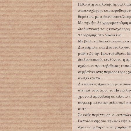
Πιθανότητα κλοπής προφίλ απ
παρενόχλησης και εκφοβισμού,
θυμάτων, με πιθανό αποτέλεσμ
Με την ψευδή χρησιμοποίηση στ
διαδικτυακή τους ενασχόληση
πλοήγησης στο διαδίκτυο.
Με βάση τα παραπάνω και κατό
Διαχείρισης και Δεοντολογίας
μαθητών της Πρωτοβάθμιας Εκ
διαδικτυακούς κινδύνους, η 
σχολείων πρωτοβάθμιας εκπαί
συμβαίνει στις περισσότερες 
ανεξέλεγκτα.
Διευθυντές σχολικών μονάδων
αίτημά τους προς το Πανελλήν
χρονικά πρόσβαση σε κάποιο κ
συγκεκριμένο εκπαιδευτικό π
αυτή.
Σε κάθε περίπτωση, οι εκπαιδε
Εκπαίδευσης για την κάλυψη τ
σχολείο, μπορούν να χρησιμοπ