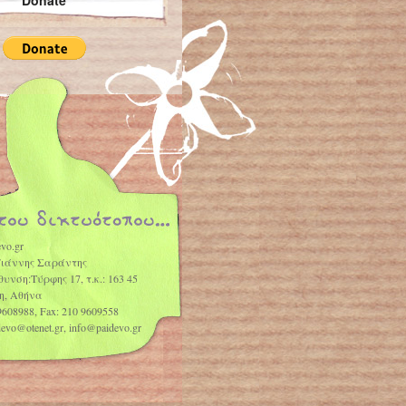
Donate
vo.gr
Γιάννης Σαράντης
θυνση:Τύρφης 17, τ.κ.: 163 45
η, Αθήνα
9608988, Fax: 210 9609558
idevo@otenet.gr, info@paidevo.gr