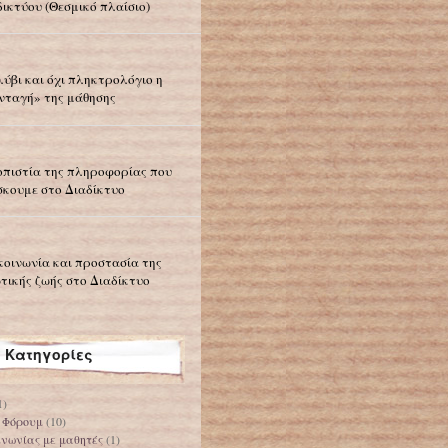
δικτύου (Θεσμικό πλαίσιο)
ύβι και όχι πληκτρολόγιο η
νταγή» της μάθησης
οπιστία της πληροφορίας που
σκουμε στο Διαδίκτυο
κοινωνία και προστασία της
ωτικής ζωής στο Διαδίκτυο
Κατηγορίες
1)
 Φόρουμ
(10)
ινωνίας με μαθητές
(1)