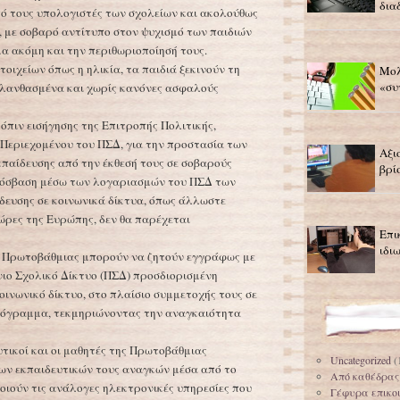
δια
ό τους υπολογιστές των σχολείων και ακολούθως
 με σοβαρό αντίτυπο στον ψυχισμό των παιδιών
α ακόμη και την περιθωριοποίησή τους.
οιχείων όπως η ηλικία, τα παιδιά ξεκινούν τη
Μολ
«συ
 λανθασμένα και χωρίς κανόνες ασφαλούς
πιν εισήγησης της Επιτροπής Πολιτικής,
 Περιεχομένου του ΠΣΔ, για την προστασία των
Αξι
παίδευσης από την έκθεσή τους σε σοβαρούς
βρί
πρόσβαση μέσω των λογαριασμών του ΠΣΔ των
δευσης σε κοινωνικά δίκτυα, όπως άλλωστε
χώρες της Ευρώπης, δεν θα παρέχεται
Επι
ιδι
 Πρωτοβάθμιας μπορούν να ζητούν εγγράφως με
ιο Σχολικό Δίκτυο (ΠΣΔ) προσδιορισμένη
οινωνικό δίκτυο, στο πλαίσιο συμμετοχής τους σε
ρόγραμμα, τεκμηριώνοντας την αναγκαιότητα
υτικοί και οι μαθητές της Πρωτοβάθμιας
Uncategorized
(
ων εκπαιδευτικών τους αναγκών μέσα από το
Από καθέδρας
οιούν τις ανάλογες ηλεκτρονικές υπηρεσίες που
Γέφυρα επικο