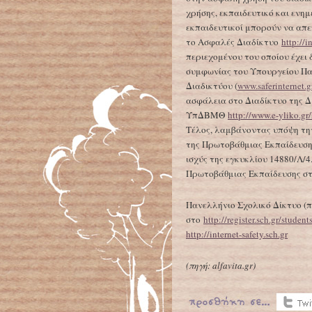
χρήσης, εκπαιδευτικό και ενημ
εκπαιδευτικοί μπορούν να απ
το Ασφαλές Διαδίκτυο
http://i
περιεχομένου του οποίου έχει
συμφωνίας του Υπουργείου Πα
Διαδικτύου (
www.saferinternet.g
ασφάλεια στο Διαδίκτυο της Δ
ΥπΔΒΜΘ
http://www.e-yliko.gr
Τέλος, λαμβάνοντας υπόψη τη
της Πρωτοβάθμιας Εκπαίδευσης
ισχύς της εγκυκλίου 14880/Λ/4
Πρωτοβάθμιας Εκπαίδευσης σ
Πανελλήνιο Σχολικό Δίκτυο (
στο
http://register.sch.gr/student
http://internet-safety.sch.gr
(πηγή: alfavita.gr)