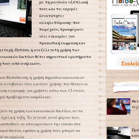
με τη ραγδαία εξάπλωσή
τους και τις ισχυρές
δυνατότητες
αλληλεπίδρασης που
παρέχουν, προσφέρουν
νέες ευκαιρίες για
προσωπική έκφραση και
μετοχή. Ωστόσο, η ανεξέλεγκτη χρήση των
οινωνικών δικτύων θέτει σημαντικά ερωτήματα
 τους από ανήλικους.
μια Εκπαίδευση, η χρήση δημοσίων κοινωνικών
να αντιβαίνει τους κανόνες χρήσης που θέτουν οι
όρευση εγγραφής για χρήστες κάτω των 13 ετών),
αρά προβλήματα ασφάλειας:
Θετ
τεχ
ουν τη χρήση των κοινωνικών δικτύων, αν τα
 σχολική τάξη. Το γεγονός αυτό φέρνει τους
προσπαθούν να απαγορεύσουν την είσοδο στα
Πρό
νικά δίκτυα, εφόσον η χρήση τους μπορεί να
κοι
πό τα σχολεία.