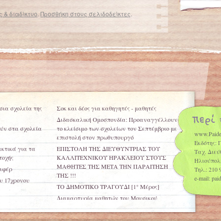
 & διαδίκτυο
.
Προσθήκη στους σελιδοδείκτες
.
Αφήνουν τα σχολεία χωρίς δασκάλους
→
σια σχολεία της
Σοκ και δέος για καθηγητές - μαθητές
Διδασκαλική Ομοσπονδία: Προαναγγέλλουν
ύν στα σχολεία
το κλείσιμο των σχολείων τον Σεπτέμβριο με
www.Paide
επιστολή στον πρωθυπουργό
Εκδότης: 
ακτικά για τα
ΕΠΙΣΤΟΛΗ ΤΗΣ ΔΙΕΥΘΥΝΤΡΙΑΣ ΤΟΥ
Ταχ. Διεύ
τοχής
ΚΑΛΛΙΤΕΧΝΙΚΟΥ ΗΡΑΚΛΕΙΟΥ ΣΤΟΥΣ
Ηλιούπολ
ΜΑΘΗΤΕΣ ΤΗΣ ΜΕΤΑ ΤΗΝ ΠΑΡΑΙΤΗΣΗ
ριφέρ
Τηλ.: 210 
ΤΗΣ !!!
e-mail: pa
υ 17χρονου
ΤΟ ΔΗΜΟΤΙΚΟ ΤΡΑΓΟΥΔΙ [1° Μέρος]
Διαμαρτυρία μαθητών του Μουσικού
σχολείου Πρέβεζας