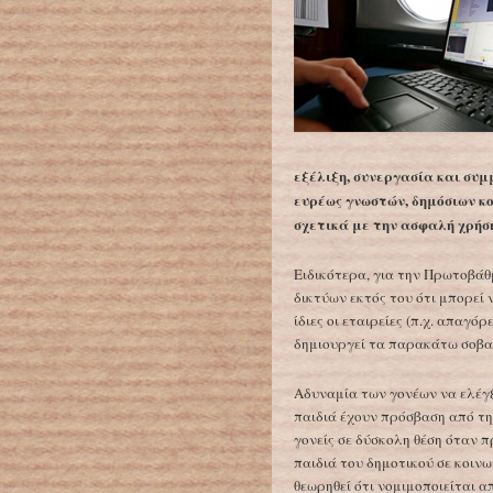
εξέλιξη, συνεργασία και συμ
ευρέως γνωστών, δημόσιων κ
σχετικά με την ασφαλή χρήση
Ειδικότερα, για την Πρωτοβάθ
δικτύων εκτός του ότι μπορεί 
ίδιες οι εταιρείες (π.χ. απαγ
δημιουργεί τα παρακάτω σοβ
Αδυναμία των γονέων να ελέγξ
παιδιά έχουν πρόσβαση από τη
γονείς σε δύσκολη θέση όταν 
παιδιά του δημοτικού σε κοινω
θεωρηθεί ότι νομιμοποιείται α