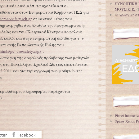
ΣΥΝΟΠΤΙΚΗ 
ερωτικό υλικό, κλπ. τα σχολεία και οι
ΜΟΥΣΙΚΗΣ
(
ευθύνονται στον Ενημερωτικό Κόμβο του ΠΣΔ για
Ψυχολογική στ
nternet-safety.sch.gr
, σημαντικό μέρος του
 δημιουργηθεί στα πλαίσια της προγραμματικής
ιδείας και του Ελληνικού Κέντρου Ασφαλούς
r
), καθώς και στην ενημερωτική σελίδα για την
ικτυακής Εκπαιδευτικής Πύλης του
/htmls/pc_use/safety.aspx
.
ν ανάγκη της ασφαλούς πρόσβασης των μαθητών
 στο Πανελλήνιο Σχολικό Δίκτυο, επεκτείνεται η
.2.2011 και για την εγγραφή των μαθητών της
το
περισσότερες πληροφορίες παρέχονται
s
).
Planet Interacti
Spiros Xenos Po