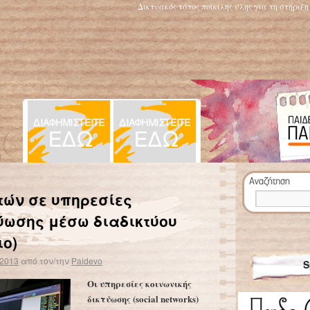
Δικτυακός τόπος ποικίλης ύλης για τη στήριξ
Αφήνουν τα σχολεία χωρίς δασκάλους
→
ών σε υπηρεσίες
τύωσης μέσω διαδικτύου
ιο)
 2013
από τον/την
Paidevo
S
Οι υπηρεσίες κοινωνικής
δικτύωσης (social networks)