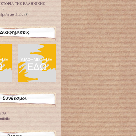
ΙΣΤΟΡΙΑ ΤΗΣ ΕΛΛΗΝΙΚΗΣ
13)
ήριξη παιδιών
(8)
Διαφημίσεις
Σύνδεσμοι
ve SA
rtfolio