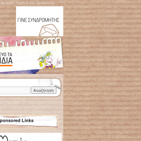
η παιδιών, γονέων και δασκάλων
ponsored Links