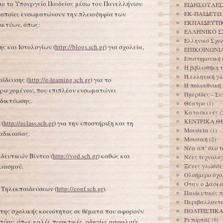
ιο το Υπουργείο Παιδείας μέσω του Πανελλήνιου
ΕΙΔΗΣΟΥΛΕΣ
ι οποίες ενσωματώνουν την πλειοψηφία των
ΕΚ-ΠΑΙΔΕΥΩ
ΕΚΠΑΙΔΕΥΤΙ
ικτύων, όπως:
ΕΛΛΗΝΙΚΟ Σ
Ελληνικό Σχο
ς και Ιστολογίων (
http://blogs.sch.gr
) για σχολεία,
ΕΠΙΚΟΙΝΩΝΙ
Επιστημονική
Η βιβλιοθήκη
Η ελληνική γ
ίδευσης (
http://e-learning.sch.gr
) για το
Η πολυεθνική
εριεχομένου, που επιπλέον ενσωματώνει
Ημερίδες – Σ
 δικτύωσης.
Θέατρο
(1)
Κατασκευές
(
ΚΕΝΤΡΙΚΑ Θ
 (
http://eclass.sch.gr
) για την υποστήριξη και τη
Μουσεία
(1)
αδικασίας.
Μουσική
(2)
Νέα απ’ όλο τ
δευτικών Βίντεο (
http://vod.sch.gr
) καθώς και
Νέες τεχνολογ
λιασμού.
Ξένες γλώσσε
Ολοήμερο σχολ
Όταν ο Δάσκαλ
 Τηλεκπαιδεύσεων (
http://conf.sch.gr
).
Παιδευτικές π
Περιβαλλοντι
της σχολικής κοινότητας σε θέματα που αφορούν
ΠΟΛΙΤΙΣΤΙΚ
Ρεπορτάζ
(9)
τύου, όπως καλές πρακτικές, οδηγίες ασφαλούς