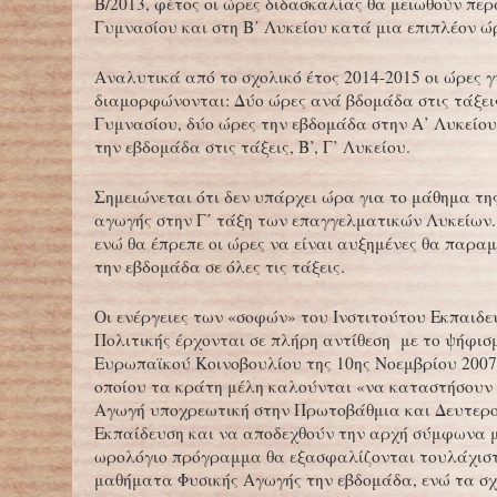
Β/2013, φέτος οι ώρες διδασκαλίας θα μειωθούν περ
Γυμνασίου και στη Β΄ Λυκείου κατά μια επιπλέον ώ
Αναλυτικά από το σχολικό έτος 2014-2015 οι ώρες 
διαμορφώνονται: Δύο ώρες ανά βδομάδα στις τάξεις 
Γυμνασίου, δύο ώρες την εβδομάδα στην Α’ Λυκείου
την εβδομάδα στις τάξεις, Β’, Γ’ Λυκείου.
Σημειώνεται ότι δεν υπάρχει ώρα για το μάθημα τη
αγωγής στην Γ΄ τάξη των επαγγελματικών Λυκείων.
ενώ θα έπρεπε οι ώρες να είναι αυξημένες θα παραμ
την εβδομάδα σε όλες τις τάξεις.
Οι ενέργειες των «σοφών» του Ινστιτούτου Εκπαιδε
Πολιτικής έρχονται σε πλήρη αντίθεση με το ψήφισ
Ευρωπαϊκού Κοινοβουλίου της 10ης Νοεμβρίου 2007
οποίου τα κράτη μέλη καλούνται «να καταστήσουν 
Αγωγή υποχρεωτική στην Πρωτοβάθμια και Δευτερ
Εκπαίδευση και να αποδεχθούν την αρχή σύμφωνα μ
ωρολόγιο πρόγραμμα θα εξασφαλίζονται τουλάχιστ
μαθήματα Φυσικής Αγωγής την εβδομάδα, ενώ τα σχ