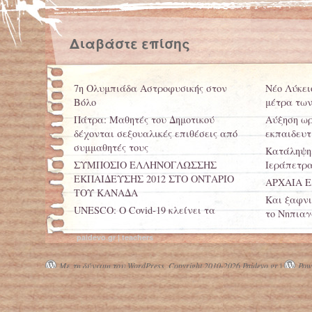
Διαβάστε επίσης
7η Ολυμπιάδα Αστροφυσικής στον
Νέο Λύκει
Βόλο
μέτρα των
Πάτρα: Μαθητές του Δημοτικού
Αύξηση ωρ
δέχονται σεξουαλικές επιθέσεις από
εκπαιδευτ
συμμαθητές τους
Κατάληψη 
ΣΥΜΠΟΣΙΟ ΕΛΛΗΝΟΓΛΩΣΣΗΣ
Ιεράπετρα
ΕΚΠΑΙΔΕΥΣΗΣ 2012 ΣΤΟ ΟΝΤΑΡΙΟ
ΑΡΧΑΙΑ 
ΤΟΥ ΚΑΝΑΔΑ
Και ξαφνι
UNESCO: Ο Covid-19 κλείνει τα
το Νηπιαγ
σχολεία για 300 εκατ. μαθητές σε όλο
τον κόσμο
paidevo.gr | teachers
Μαθηματικός για την Ιστορία
Με τη δύναμη του WordPress.
Copyright 2010-2026 Paidevo.gr |
Powe