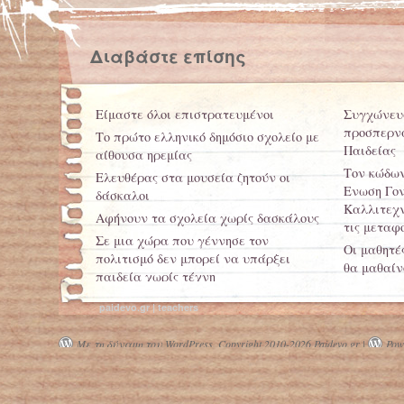
Διαβάστε επίσης
Είμαστε όλοι επιστρατευμένοι
Συγχώνευσ
προσπερνά
Το πρώτο ελληνικό δημόσιο σχολείο με
Παιδείας
αίθουσα ηρεμίας
Τον κώδων
Ελευθέρας στα μουσεία ζητούν οι
Ενωση Γο
δάσκαλοι
Καλλιτεχν
Αφήνουν τα σχολεία χωρίς δασκάλους
τις μεταφ
Σε μια χώρα που γέννησε τον
Οι μαθητέ
πολιτισμό δεν μπορεί να υπάρξει
θα μαθαίν
παιδεία χωρίς τέχνη
«Κλέβετε 
paidevo.gr | teachers
Ιρανός δά
για συμπα
Με τη δύναμη του WordPress.
Copyright 2010-2026 Paidevo.gr |
Powe