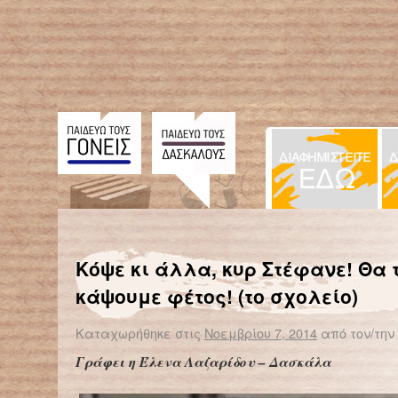
← Επιστροφή στο %s
Οι πρώτοι «εθελοντές» βρίσκονται ήδη στα σχολεία, κύριε υπουργέ!
Κόψε κι άλλα, κυρ Στέφανε! Θα 
κάψουμε φέτος! (το σχολείο)
Καταχωρήθηκε στις
Νοεμβρίου 7, 2014
από τον/την
Γράφει η Έλενα Λαζαρίδου – Δασκάλα