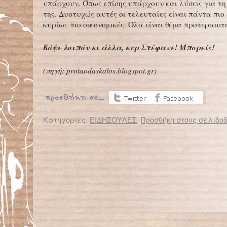
υπάρχουν. Όπως επίσης υπάρχουν και λύσεις για τ
της. Δυστυχώς αυτές οι τελευταίες είναι πάντα πιο
κυρίως πιο οικονομικές. Όλα είναι θέμα προτεραιοτ
Κόψε λοιπόν κι άλλα, κυρ Στέφανε! Μπορείς!
(πηγή: protaodaskalos.blogspot.gr)
Κατηγορίες:
ΕΙΔΗΣΟΥΛΕΣ
.
Προσθήκη στους σελιδοδ
← Επιστροφή στο %s
Οι πρώτοι «εθελοντές» βρίσκονται ήδη στα σχολεία, κύριε υπουργέ!