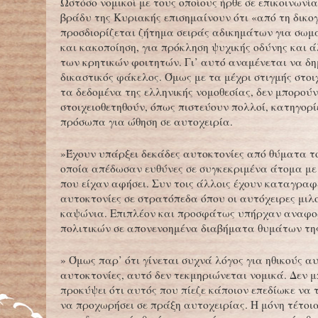
Ωστόσο νομικοί με τους οποίους ήρθε σε επικοινωνί
βράδυ της Κυριακής επισημαίνουν ότι «από τη δικ
προσδιορίζεται ζήτημα σειράς αδικημάτων για σωμ
και κακοποίηση, για πρόκληση ψυχικής οδύνης και 
των κρητικών φοιτητών. Γι’ αυτό αναμένεται να δη
δικαστικός φάκελος. Όμως με τα μέχρι στιγμής στοι
τα δεδομένα της ελληνικής νομοθεσίας, δεν μπορούν
στοιχειοθετηθούν, όπως πιστεύουν πολλοί, κατηγορί
πρόσωπα για ώθηση σε αυτοχειρία.
»Έχουν υπάρξει δεκάδες αυτοκτονίες από θύματα 
οποία απέδωσαν ευθύνες σε συγκεκριμένα άτομα μ
που είχαν αφήσει. Συν τοις άλλοις έχουν καταγραφ
αυτοκτονίες σε στρατόπεδα όπου οι αυτόχειρες μιλ
καψώνια. Επιπλέον και προσφάτως υπήρχαν αναφορ
πολιτικών σε απονενοημένα διαβήματα θυμάτων της
» Όμως παρ’ ότι γίνεται συχνά λόγος για ηθικούς α
αυτοκτονίες, αυτό δεν τεκμηριώνεται νομικά. Δεν μ
προκύψει ότι αυτός που πίεζε κάποιον επεδίωκε να 
να προχωρήσει σε πράξη αυτοχειρίας. Η μόνη τέτοι