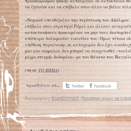
προσδιορισμού ηθικής αυτουργίας σε αυτοκτονία θα
να ζητούσε και να επέβαλε στον άλλο να βάλει τέλο
»Νομικοί υπενθύμιζαν την περίπτωση του Αδόλφου 
επέβαλε στον στρατηγό Ρόμελ και άλλους συνεργάτ
αυτοκτονήσουν προκειμένου να μην τους διαπομπεύ
απόπειρα δολοφονίας εναντίον του. Όμως τέτοια ι
υπόθεση παραίνεσης σε αυτοχειρία δεν έχει αναδειχ
μας και ασφαλώς δεν μπορεί να συσχετισθεί –τουλά
μέχρι στιγμής δεδομένα– με τον θάνατο του Βαγγέλ
(πηγή:
ΤΟ ΒΗΜΑ
)
Κατηγορίες:
ΕΙΔΗΣΟΥΛΕΣ
.
Προσθήκη στους σελιδοδ
← Επιστροφή στο %s
Ε.Σ.Α.μεΑ: Κανένα παιδί με αναπηρία εκτός σχολείου
Το 