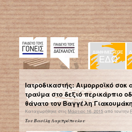
← Επιστροφή στο %s
Ε.Σ.Α.μεΑ: Κανένα παιδί με αναπηρία εκτός σχολείου
Το 
Ιατροδικαστής: Αιμορροϊκό σοκ 
τραύμα στο δεξιό περικάρπιο ο
θάνατο τον Βαγγέλη Γιακουμάκ
Καταχωρήθηκε στις
Μάρτιος 16, 2015
από τον/την
Του Βασίλη Λαμπρόπουλου