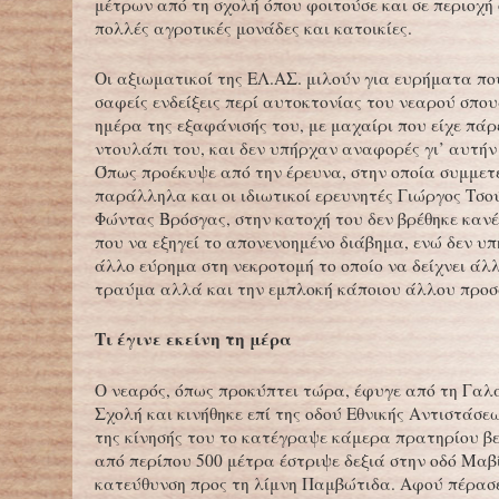
μέτρων από τη σχολή όπου φοιτούσε και σε περιοχή
πολλές αγροτικές μονάδες και κατοικίες.
Οι αξιωματικοί της ΕΛ.ΑΣ. μιλούν για ευρήματα πο
σαφείς ενδείξεις περί αυτοκτονίας του νεαρού σπο
ημέρα της εξαφάνισής του, με μαχαίρι που είχε πάρ
ντουλάπι του, και δεν υπήρχαν αναφορές γι’ αυτήν 
Όπως προέκυψε από την έρευνα, στην οποία συμμετ
παράλληλα και οι ιδιωτικοί ερευνητές Γιώργος Τσο
Φώντας Βρόσγας, στην κατοχή του δεν βρέθηκε καν
που να εξηγεί το απονενοημένο διάβημα, ενώ δεν υ
άλλο εύρημα στη νεκροτομή το οποίο να δείχνει άλ
τραύμα αλλά και την εμπλοκή κάποιου άλλου προ
Τι έγινε εκείνη τη μέρα
Ο νεαρός, όπως προκύπτει τώρα, έφυγε από τη Γαλ
Σχολή και κινήθηκε επί της οδού Εθνικής Αντιστάσε
της κίνησής του το κατέγραψε κάμερα πρατηρίου βε
από περίπου 500 μέτρα έστριψε δεξιά στην οδό Μαβ
κατεύθυνση προς τη λίμνη Παμβώτιδα. Αφού πέρασε