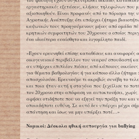
του φοιτητή έχουν συγκεντρωθεί δεκάδες καταθέσει
εργαστηριακές εξετάσεις, κλήσεις τηλεφώνων που μ
αξιοποιηθούν. Είναι προφανές από το πόρισμα της 
Αγροτικής Ανάπτυξης ότι υπάρχει ζήτημα βιαιοτήτ
καψωνιών τους προηγούμενους μήνες από ομάδα πέν
κρητικών συμφοιτητών του 20χρονου ο οποίος περ
ένα ιδιαίτερα ευαίσθητο και λιγομίλητο παιδί.
»Έχουν ερευνηθεί επίσης καταθέσεις και αναφορές 
οικογενειακό περιβάλλον του νεαρού σπουδαστή και
αν υπήρχαν επιπλέον πιέσεις από κάποιους οικείους
για θέματα βαθμολογίας ή για κάποιο άλλο ζήτημα 
απασχολούσε. Ερευνούμε τι ακριβώς συνέβη το τελ
και ποια ήταν αυτή η σταγόνα που ξεχείλισε το ποτ
τον 20χρονο στην απόφαση να αυτοκτονήσει, χωρίς
αφήσει οτιδήποτε που να εξηγεί την πράξη του και 
οποιαδήποτε ευθύνη. Σε αυτό δεν υπάρχει μέχρι σή
απάντηση και ίσως να μην υπάρξει ποτέ…»
Νομικοί: Δύσκολα ηθική αυτουργία για bullying