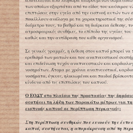
αποτελείται από πληθώρα αιωρούμενων σωματιδίων
των οποίων εξαρτάται από το είδος του καύσιμου υ
επιπτώσεις στην υγεία από την εισπνοή αυτών των 
ποικίλλουν ανάλογα με τα χαρακτηριστικά της σύσ
διάμετρο τους, το βαθμό και τη διάρκεια έκθεσης, τι
ατμοσφαιρικές συνθήκες, το επίπεδο της υγείας του
καθώς και την αντίδραση του κάθε οργανισμού.
Σε γενικές γραμμές, η έκθεση στον καπνό μπορεί να
ερεθισμό των ματιών και του αναπνευστικού συστή
και επιδείνωση τυχόν αναπνευστικών και καρδιολο
νοσημάτων. Άτομα με χρόνια αναπνευστικά, καρδι
νοσήματα, έγκυες, ηλικιωμένοι και παιδιά βρίσκοντ
κίνδυνο από τις επιπτώσεις του καπνού.
O ΕΟΔΥ στο πλαίσιο της προστασίας της δημόσια
συστήνει τη λήψη των παρακάτω μέτρων για τ
εισπνοής καπνού σε περίπτωση πυρκαγιάς:
Στη περίπτωση συνθηκών που ευνοούν την έντον
καπνό, συστήνεται, η απομάκρυνση από τη περι