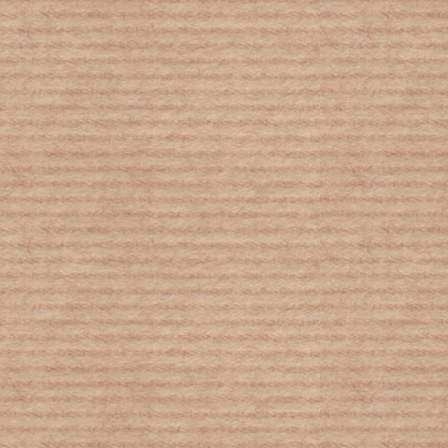
«Νεκρά ή ετοιμοθάνατα» τα δύο τρίτα
των τροπικών υγρών δασών - Στη
Βραζιλία το θλιβερό παγκόσμιο ρεκόρ
της αποψίλωσης