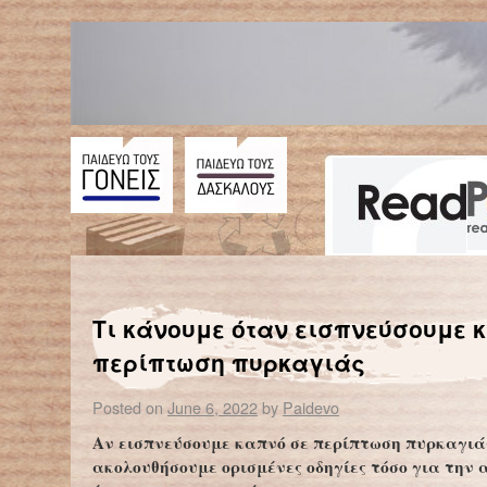
←
Μωβ Μέδουσα: Τι κάνετε αν σας τσιμπήσει – Ποια προϊόντα απαγοpεύονται
Έρευνα του Πολυτεχνείου Κρήτης για την αέρια ρύ
Τι κάνουμε όταν εισπνεύσουμε 
περίπτωση πυρκαγιάς
Posted on
June 6, 2022
by
Paidevo
Αν εισπνεύσουμε καπνό σε περίπτωση πυρκαγιά
ακολουθήσουμε ορισμένες οδηγίες τόσο για την