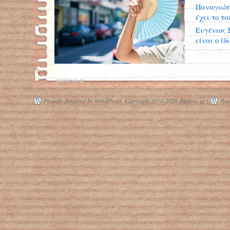
Παναγιώτη
έχει το ταξ
Ευγένιος 
είναι ο ίδ
paidevo.gr
Proudly powered by WordPress.
Copyright 2010-2026 Paidevo.gr |
Pow
Γιατί οι γυναίκες είναι πιο ευάλωτες
στον καύσωνα;
Στα Ιατρεία των ΜΚΟ προσφεύγει
πλέον το 30% των Ελλήνων