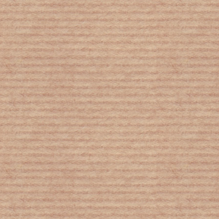
Κοροναϊός : Κραυγή αγωνίας από
νοσηλεύτρια των Σερρών –
«Γονατίσαμε»