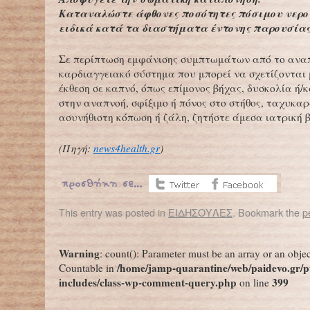
Καταναλώστε άφθονες ποσότητες πόσιμου νερού
ειδικά κατά τα διαστήματα έντονης παρουσίας
Σε περίπτωση εμφάνισης συμπτωμάτων από το αναπ
καρδιαγγειακό σύστημα που μπορεί να σχετίζονται 
έκθεση σε καπνό, όπως επίμονος βήχας, δυσκολία ή/
στην αναπνοή, σφίξιμο ή πόνος στο στήθος, ταχυκαρ
ασυνήθιστη κόπωση ή ζάλη, ζητήστε άμεσα ιατρική β
(Πηγή:
news4health.gr
)
This entry was posted in
ΕΙΔΗΣΟΥΛΕΣ
. Bookmark the
p
←
Μωβ Μέδουσα: Τι κάνετε αν σας τσιμπήσει – Ποια προϊόντα απαγοpεύονται
Έρευνα του Πολυτεχνείου Κρήτης για την αέρια ρύ
Warning
: count(): Parameter must be an array or an obje
/home/jamp-quarantine/web/paidevo.gr/p
Countable in
includes/class-wp-comment-query.php
399
on line