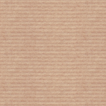
Κοροναϊός : Μεγάλη έλλειψη αίματος
– Έκκληση από το Εθνικό Κέντρο
Αιμοδοσίας