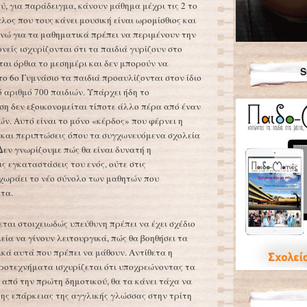
ύ, για παράδειγμα, κάνουν μάθημα μέχρι τις 2 το
αλος που τους κάνει μουσική είναι ωρομίσθιος και
ενώ για τα μαθηματικά πρέπει να περιμένουν την
ονείς ισχυρίζονται ότι τα παιδιά γυρίζουν στο
ται όρθια το μεσημέρι και δεν μπορούν να
S
το 6ο Γυμνάσιο τα παιδιά προαυλίζονται στον ίδιο
ό αριθμό 700 παιδιών. Υπάρχει ήδη το
η δεν εξοικονομείται τίποτε άλλο πέρα από έναν
ν. Αυτό είναι το μόνο «κέρδος» που φέρνει η
 και περιπτώσεις όπου τα συγχωνευόμενα σχολεία
Δεν γνωρίζουμε πώς θα είναι δυνατή η
ς εγκαταστάσεις του ενός, ούτε στις
χωράει το νέο σύνολο των μαθητών που
τα.
εται στοιχειωδώς υπεύθυνη πρέπει να έχει σχέδιο
λεία να γίνουν λειτουργικά, πώς θα βοηθήσει τα
κά αυτά που πρέπει να μάθουν. Αντίθετα η
υροτεχνήματα ισχυρίζεται ότι υποχρεώνοντας τα
 από την πρώτη δημοτικού, θα τα κάνει τάχα να
ης επάρκειας της αγγλικής γλώσσας στην τρίτη