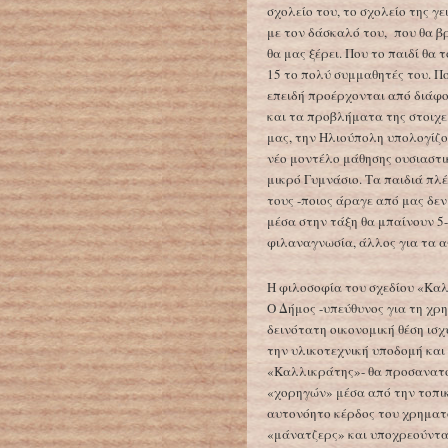
σχολείο του, το σχολείο της γε
με τον δάσκαλό του, που θα βρ
θα μας ξέρει. Που το παιδί θα 
15 το πολύ συμμαθητές του. Π
επειδή προέρχονται από διάφο
και τα προβλήματα της στοιχε
μας, την Ηλιούπολη υπολογίζο
νέο μοντέλο μάθησης ουσιαστι
μικρό Γυμνάσιο. Τα παιδιά πλ
τους -ποιος άραγε από μας δεν
μέσα στην τάξη θα μπαίνουν 5-
φιλαναγνωσία, άλλος για τα α
Η φιλοσοφία του σχεδίου «Καλ
Ο Δήμος -υπεύθυνος για τη χρ
δεινότατη οικονομική θέση ισχ
την υλικοτεχνική υποδομή και 
«Καλλικράτης»- θα προσανατολ
«χορηγών» μέσα από την τοπικ
αυτονόητο κέρδος του χρηματο
«μάνατζερς» και υποχρεούνται