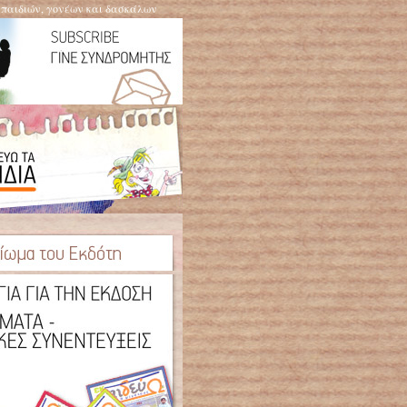
η παιδιών, γονέων και δασκάλων