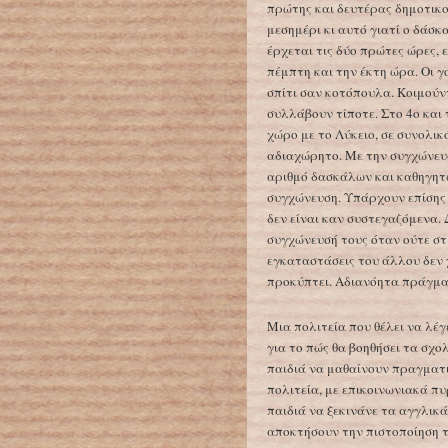
πρώτης και δευτέρας δημοτικο
μεσημέρι κι αυτό γιατί ο δάσκ
έρχεται τις δύο πρώτες ώρες, 
πέμπτη και την έκτη ώρα. Οι γ
σπίτι σαν κοτόπουλα. Κοιμούν
συλλάβουν τίποτε. Στο 4ο και 
χώρο με το Λύκειο, σε συνολικ
αδιαχώρητο. Με την συγχώνευσ
αριθμό δασκάλων και καθηγητώ
συγχώνευση. Υπάρχουν επίσης
δεν είναι καν συστεγαζόμενα. 
συγχώνευσή τους όταν ούτε στι
εγκαταστάσεις του άλλου δεν 
προκύπτει. Αδιανόητα πράγμα
Μια πολιτεία που θέλει να λέγ
για το πώς θα βοηθήσει τα σχο
παιδιά να μαθαίνουν πραγματι
πολιτεία, με επικοινωνιακά π
παιδιά να ξεκινάνε τα αγγλικά
αποκτήσουν την πιστοποίηση τ