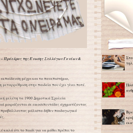
Στο
 – Πρόεδρος της Ένωσης Συλλόγων Γονέων &
τηλ
εκπαίδευση μέχρι και το πανεπιστήμιο,
 μεταρρύθμιση στην παιδεία που έχει γίνει ποτέ.
Πόσ
ανθ
ική μελέτη τα 1900 Δημοτικά Σχολεία
διά μοιράζονται σε εικοσιπεντάδες σχηματίζοντας
ς, προβάλλοντας μάλιστα δήθεν παιδαγωγικό
Βρε
ές.
κρε
εκα
ύ καλά ότι το παιδί για να μάθει πρέπει το