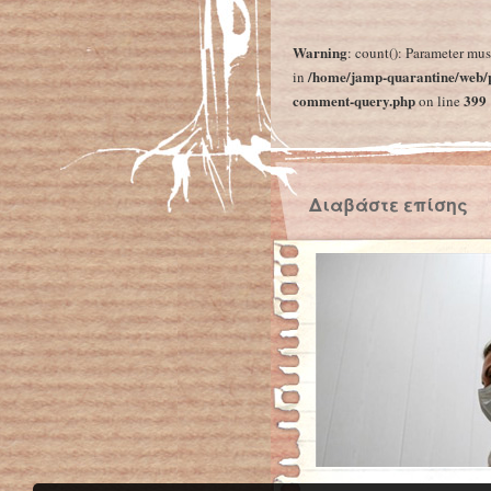
←
Υπόμνημα επί του νομοσχεδίου για το ελληνικό Πανεπιστήμιο
Warning
: count(): Parameter mus
/home/jamp-quarantine/web/p
in
comment-query.php
399
on line
Διαβάστε επίσης