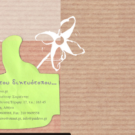
vo.gr
Γιάννης Σαράντης
θυνση:Τύρφης 17, τ.κ.: 163 45
η, Αθήνα
9608988, Fax: 210 9609558
idevo@otenet.gr, info@paidevo.gr