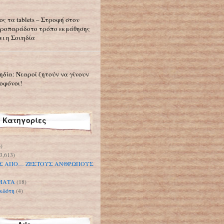
ος τα tablets – Στροφή στον
ροπαράδοτο τρόπο εκμάθησης
ει η Σουηδία
ηδία: Νεαροί ζητούν να γίνουν
οφόνοι!
Κατηγορίες
)
3,613)
Σ ΑΠΟ… ΖΕΣΤΟΥΣ ΑΝΘΡΩΠΟΥΣ
ΜΑΤΑ
(18)
κδότη
(4)