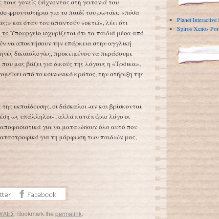
 τους γονείς ψάχνοντας στη γειτονιά του
σο φροντιστήριο για το παιδί του ρωτάει: «πόσα
Planet Interactive
ας;» και όταν του απαντούν «οκτώ», λέει ότι
Spiros Xenos Port
ή το Υπουργείο ισχυρίζεται ότι τα παιδιά μέσα από
ύν να αποκτήσουν την επάρκεια στην αγγλική
νές δικαιολογίες, προκειμένου να περάσουμε
 που μας βάζει για δικούς της λόγους η «Τρόικα»,
πομείνει από το κοινωνικό κράτος, την στήριξη της
ς της εκπαίδευσης, οι δάσκαλοι -αν και βρίσκονται
έση ως υπάλληλοι- , αλλά κατά κύριο λόγο οι
 αποφασιστικά για να ματαιώσουν όλο αυτό που
ι καταστροφικό για τη μόρφωση των παιδιών μας,
ΥΛΕΣ
. Bookmark the
permalink
.