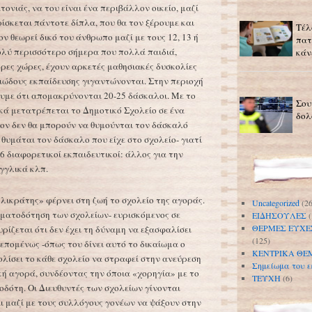
ιτονιάς, να του είναι ένα περιβάλλον οικείο, μαζί
ίσκεται πάντοτε δίπλα, που θα τον ξέρουμε και
Τέλ
τον θεωρεί δικό του άνθρωπο μαζί με τους 12, 13 ή
πατ
ολύ περισσότερο σήμερα που πολλά παιδιά,
κάν
ρες χώρες, έχουν αρκετές μαθησιακές δυσκολίες
ιώδους εκπαίδευσης γιγαντώνονται. Στην περιοχή
υμε ότι απομακρύνονται 20-25 δάσκαλοι. Με το
Σου
κά μετατρέπεται το Δημοτικό Σχολείο σε ένα
δολ
έον δεν θα μπορούν να θυμούνται τον δάσκαλό
 θυμάται τον δάσκαλο που είχε στο σχολείο- γιατί
6 διαφορετικοί εκπαιδευτικοί: άλλος για την
γγλικά κλπ.
λικράτης» φέρνει στη ζωή το σχολείο της αγοράς.
Uncategorized
(26
ηματοδότηση των σχολείων- ευρισκόμενος σε
ΕΙΔΗΣΟΥΛΕΣ
(
ΘΕΡΜΕΣ ΕΥΧΕ
υρίζεται ότι δεν έχει τη δύναμη να εξασφαλίσει
(125)
επομένως -όπως του δίνει αυτό το δικαίωμα ο
ΚΕΝΤΡΙΚΑ ΘΕ
ίσει το κάθε σχολείο να στραφεί στην ανεύρεση
Σημείωμα του ε
ή αγορά, συνδέοντας την όποια «χορηγία» με το
ΤΕΥΧΗ
(6)
δότη. Οι Διευθυντές των σχολείων γίνονται
 μαζί με τους συλλόγους γονέων να ψάξουν στην