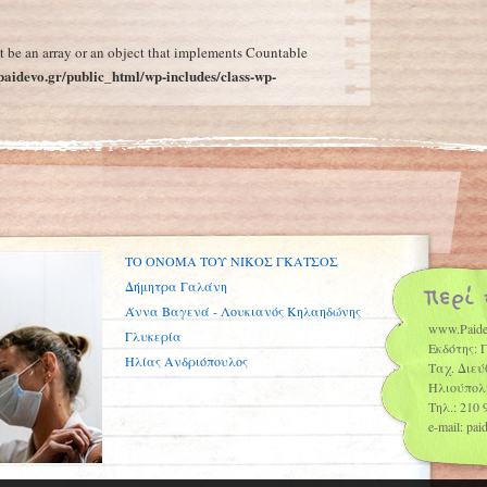
Πού πας χωρίς βιβλία;
→
t be an array or an object that implements Countable
aidevo.gr/public_html/wp-includes/class-wp-
ΤΟ ΟΝΟΜΑ ΤΟΥ ΝΙΚΟΣ ΓΚΑΤΣΟΣ
Δήμητρα Γαλάνη
Άννα Βαγενά - Λουκιανός Κηλαηδώνης
www.Paide
Γλυκερία
Εκδότης: 
Ηλίας Ανδριόπουλος
Ταχ. Διεύ
Ηλιούπολ
Τηλ.: 210 
e-mail: pa