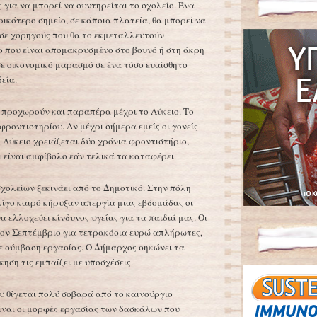
 για να μπορεί να συντηρείται το σχολείο. Ένα
ρικότερο σημείο, σε κάποια πλατεία, θα μπορεί να
σε χορηγούς που θα το εκμεταλλευτούν
λο που είναι απομακρυσμένο στο βουνό ή στη άκρη
σε οικονομικό μαρασμό σε ένα τόσο ευαίσθητο
εία.
 προχωρούν και παραπέρα μέχρι το Λύκειο. Το
 φροντιστηρίου. Αν μέχρι σήμερα εμείς οι γονείς
ο Λύκειο χρειάζεται δύο χρόνια φροντιστήριο,
 είναι αμφίβολο εάν τελικά τα καταφέρει.
χολείων ξεκινάει από το Δημοτικό. Στην πόλη
λίγο καιρό κήρυξαν απεργία μιας εβδομάδας οι
 ελλοχεύει κίνδυνος υγείας για τα παιδιά μας. Οι
τον Σεπτέμβριο για τετρακόσια ευρώ απλήρωτες,
ε σύμβαση εργασίας. Ο Δήμαρχος σηκώνει τα
κηση τις εμπαίζει με υποσχέσεις.
 θίγεται πολύ σοβαρά από το καινούργιο
ίναι οι μορφές εργασίας των δασκάλων που