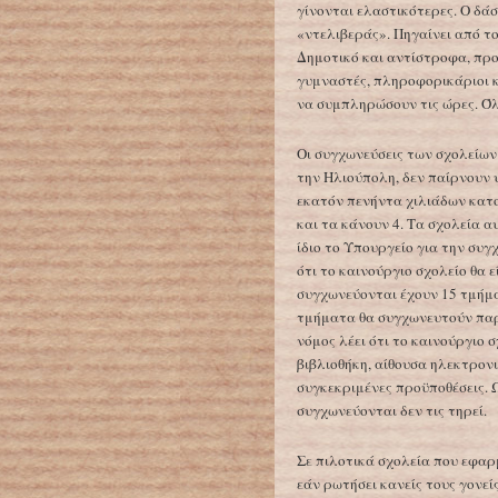
γίνονται ελαστικότερες. Ο δά
«ντελιβεράς». Πηγαίνει από τ
Δημοτικό και αντίστροφα, πρ
γυμναστές, πληροφορικάριοι κ
να συμπληρώσουν τις ώρες. Ό
Οι συγχωνεύσεις των σχολείων
την Ηλιούπολη, δεν παίρνουν 
εκατόν πενήντα χιλιάδων κατ
και τα κάνουν 4. Τα σχολεία α
ίδιο το Υπουργείο για την συ
ότι το καινούργιο σχολείο θα 
συγχωνεύονται έχουν 15 τμήμα
τμήματα θα συγχωνευτούν παρ
νόμος λέει ότι το καινούργιο 
βιβλιοθήκη, αίθουσα ηλεκτρον
συγκεκριμένες προϋποθέσεις. 
συγχωνεύονται δεν τις τηρεί.
Σε πιλοτικά σχολεία που εφα
εάν ρωτήσει κανείς τους γονείς