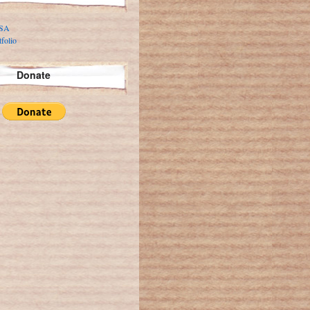
 SA
folio
Donate