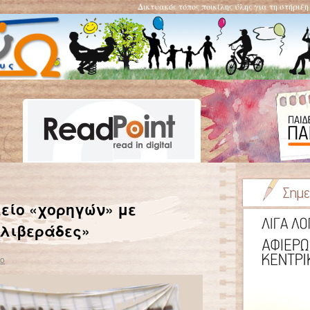
Δικτυακός τόπος ποικίλης ύλης για τη στήριξ
Πού πας χωρίς βιβλία;
→
είο «χορηγών» με
ελιβεράδες»
vo