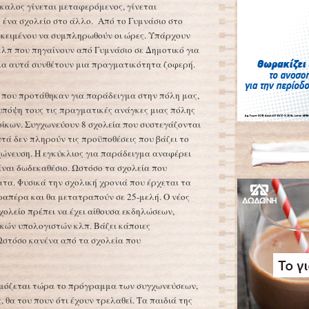
σκαλος γίνεται μεταφερόμενος, γίνεται
ο ένα σχολείο στο άλλο. Από το Γυμνάσιο στο
οκειμένου να συμπληρωθούν οι ώρες. Υπάρχουν
λπ που πηγαίνουν από Γυμνάσιο σε Δημοτικό για
λα αυτά συνθέτουν μια πραγματικότητα ζοφερή.
 που προτάθηκαν για παράδειγμα στην πόλη μας,
υπόψη τους τις πραγματικές ανάγκες μιας πόλης
οίκων. Συγχωνεύουν 8 σχολεία που συστεγάζονται
υτά δεν πληρούν τις προϋποθέσεις που βάζει το
γχώνευση. Η εγκύκλιος για παράδειγμα αναφέρει
είναι δωδεκαθέσιο. Ωστόσο τα σχολεία που
τα. Φυσικά την σχολική χρονιά που έρχεται τα
απέρα και θα μετατραπούν σε 25-μελή. Ο νέος
σχολείο πρέπει να έχει αίθουσα εκδηλώσεων,
ικών υπολογιστών κλπ. Βάζει κάποιες
Ωστόσο κανένα από τα σχολεία που
ρμόζεται τώρα το πρόγραμμα των συγχωνεύσεων,
, θα του πουν ότι έχουν τρελαθεί. Τα παιδιά της