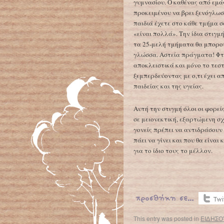
γυμνασίου. Ο καθένας από εμάς
προκειμένου να βρει ξενόγλωσ
παιδιά έχετε στο κάθε τμήμα σ
«είναι πολλά». Την ίδια στιγμ
τα 25-μελή τμήματα θα μπορο
γλώσσα. Αστεία πράγματα! Φτη
αποκλειστικά και μόνο το τεστ
ξεμπερδεύοντας με ο,τι έχει α
παιδείας και της υγείας.
Αυτή την στιγμή όλοι οι φορεί
σε μειονεκτική, εξαρτώμενη σχ
γονείς πρέπει να αντιδράσουν
πάει να γίνει και που θα είνα
για το ίδιο τους το μέλλον.
This entry was posted in
ΕΙΔΗΣΟ