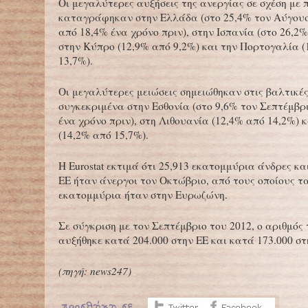
Οι μεγαλύτερες αυξήσεις της ανεργίας σε σχέση με 
καταγράφηκαν στην Ελλάδα (στο 25,4% τον Αύγουσ
από 18,4% ένα χρόνο πριν), στην Ισπανία (στο 26,2%
στην Κύπρο (12,9% από 9,2%) και την Πορτογαλία (
13,7%).
Οι μεγαλύτερες μειώσεις σημειώθηκαν στις βαλτικές
συγκεκριμένα στην Εσθονία (στο 9,6% τον Σεπτέμβρ
ένα χρόνο πριν), στη Λιθουανία (12,4% από 14,2%) 
(14,2% από 15,7%).
Η Eurostat εκτιμά ότι 25,913 εκατομμύρια άνδρες κα
ΕΕ ήταν άνεργοι τον Οκτώβριο, από τους οποίους τα
εκατομμύρια ήταν στην Ευρωζώνη.
Σε σύγκριση με τον Σεπτέμβριο του 2012, ο αριθμό
αυξήθηκε κατά 204.000 στην ΕΕ και κατά 173.000 σ
(
πηγή: news247)