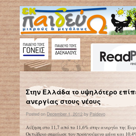
←
Η ρύπανση αυξάνει τις γεννήσεις παιδιών με αυτισμό
3 Δεκεμβρίου – Παγκόσμια Η
Στην Ελλάδα το υψηλότερο επίπ
ανεργίας στους νέους
Posted on
December 1, 2012
by
Paidevo
Αύξηση στο 11,7 από το 11,6% στην ανεργία της Ευ
Οκτώβριο σημείωσε τον προηγούμενο μήνα και 10,4