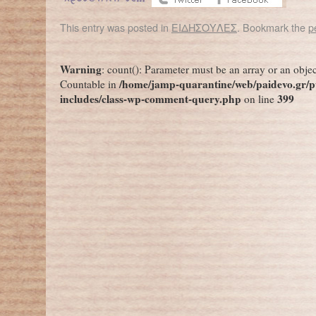
This entry was posted in
ΕΙΔΗΣΟΥΛΕΣ
. Bookmark the
p
←
Η ρύπανση αυξάνει τις γεννήσεις παιδιών με αυτισμό
3 Δεκεμβρίου – Παγκόσμια Η
Warning
: count(): Parameter must be an array or an obje
/home/jamp-quarantine/web/paidevo.gr/p
Countable in
includes/class-wp-comment-query.php
399
on line