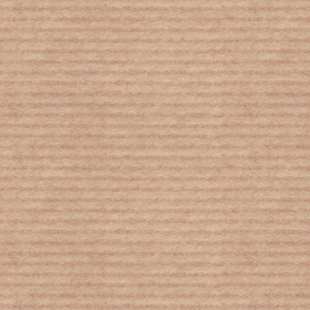
Τα σύννεφα είναι ο νέος αντίπαλος
της Γης
Περισσότεροι ασθενείς χωρίς
φάρμακα