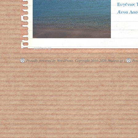
Ευγένιος 
Άννα Λαου
paidevo.gr
Proudly powered by WordPress.
Copyright 2010-2026 Paidevo.gr |
Pow
Καύσωνας επικράτησε και στις
ελληνικές θάλασσες μετά τις ακραίες
θερμοκρασίες του Μαΐου