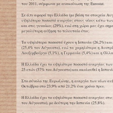
του 2011, σύμφωνα με ανακοίνωση της Eurostat.
Σε ό,τι αφορά την Ελλάδα (με βάση τα στοιχεία Αυγ
υψηλότερο ποσοστό ανεργίας στους νέους κάτω των
και στις γυναίκες (29%), ενώ στη χώρα μας έχει σημε
μεγαλύτερη αύξηση το τελευταίο έτος.
Τα υψηλότερα ποσοστά έχουν η Ισπανία (26,2%) κα
(25,4% τον Αύγουστο), ενώ τα χαμηλότερα η Αυστρί
Λουξεμβούργο (5,1%), η Γερμανία (5,4%) και η Ολλα
Η Ελλάδα έχει το υψηλότερο ποσοστό ανεργίας των
25 ετών (57% τον Αύγουστο) και ακολουθεί η Ισπανί
Στο σύνολο της Ευρωζώνης, η ανεργία των νέων αυ
Οκτώβριο στο 23,9% από 21,2% ένα χρόνο πριν.
Η Ελλάδα έχει το υψηλότερο ποσοστό ανεργίας στις
τον Αύγουστο), με δεύτερη την Ισπανία (25,8%).