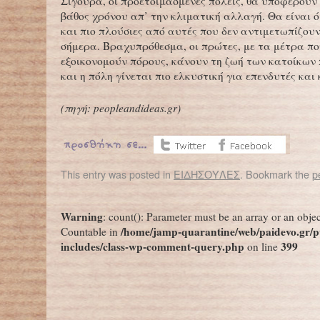
Σίγουρα, οι προετοιμασμένες πόλεις, θα υποφέρουν 
βάθος χρόνου απ’ την κλιματική αλλαγή. Θα είναι 
και πιο πλούσιες από αυτές που δεν αντιμετωπίζου
σήμερα. Βραχυπρόθεσμα, οι πρώτες, με τα μέτρα π
εξοικονομούν πόρους, κάνουν τη ζωή των κατοίκων 
και η πόλη γίνεται πιο ελκυστική για επενδυτές και
(πηγή: peopleandideas.gr)
This entry was posted in
ΕΙΔΗΣΟΥΛΕΣ
. Bookmark the
p
←
Ένα αγόρι, ένα ποδήλατο – Κι ένα στοργικό χτύπημα στην πλάτη
Οι άνθρωποι θα 
Warning
: count(): Parameter must be an array or an obje
/home/jamp-quarantine/web/paidevo.gr/p
Countable in
includes/class-wp-comment-query.php
399
on line