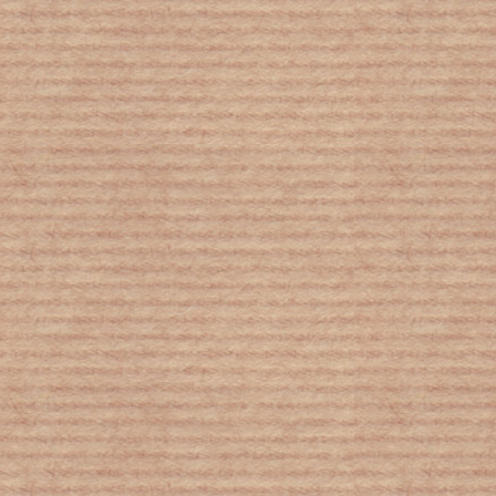
κύτταρα - Πώς εκμεταλλεύεται το
ανοσοποιητικό
Κορονοϊός: Μόλυνση σε παιδιά με
καρκίνο – Τα στοιχεία νέας μελέτης