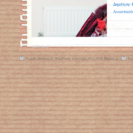
Δημήτρης Ε
Αναστασί
paidevo.gr
Proudly powered by WordPress.
Copyright 2010-2026 Paidevo.gr |
Pow
Πετρέλαιο με έρανο σε σχολείο