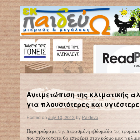
←
Ένα αγόρι, ένα ποδήλατο – Κι ένα στοργικό χτύπημα στην πλάτη
Οι άνθρωποι θα 
Αντιμετώπιση της κλιματικής α
για πλουσιότερες και υγιέστερε
Posted on
July 10, 2013
by
Paidevo
Περιγράφαμε την περασμένη εβδομάδα τις τρομακτ
που πιθανότατα θα επιφέρει στον κόσμο μας η κλιμ