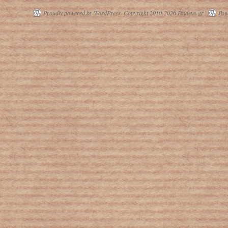
Proudly powered by WordPress.
Copyright 2010-2026 Paidevo.gr |
Pow
ΗΠΑ: Η συγκλονιστική ιστορία ενός
10χρονου με τετραπλό ακρωτηριασμό
και η υιοθεσία από τους δασκάλους
του