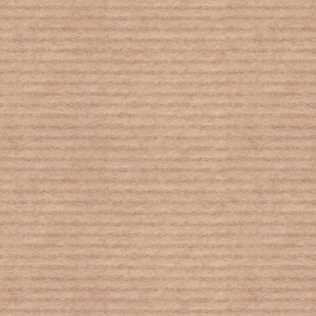
Έρχεται το Ελ Νίνιο φέρνοντας
έντονους καύσωνες στον πλανήτη
Ροδόπη: Μαυρόγυπας νεκρός από
πρόσκρουση σε ανεμογεννήτρια
Σταματά η Ρωσία την εισαγωγή