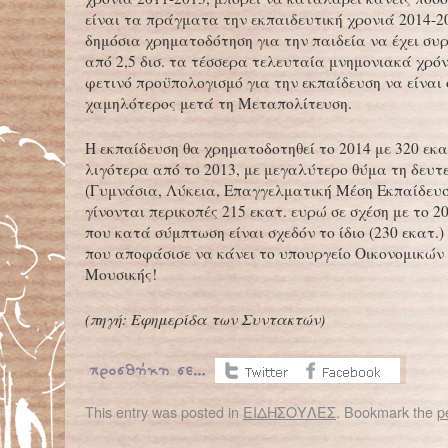
είναι τα πράγματα την εκπαιδευτική χρονιά 2014-2
δημόσια χρηματοδότηση για την παιδεία να έχει συ
από 2,5 δισ. τα τέσσερα τελευταία μνημονιακά χρόν
φετινό προϋπολογισμό για την εκπαίδευση να είναι 
χαμηλότερος μετά τη Μεταπολίτευση.
Η εκπαίδευση θα χρηματοδοτηθεί το 2014 με 320 εκ
λιγότερα από το 2013, με μεγαλύτερο θύμα τη δευτ
(Γυμνάσια, Λύκεια, Επαγγελματική Μέση Εκπαίδευσ
γίνονται περικοπές 215 εκατ. ευρώ σε σχέση με το 2
που κατά σύμπτωση είναι σχεδόν το ίδιο (230 εκατ.)
που αποφάσισε να κάνει το υπουργείο Οικονομικών
Μουσικής!
(πηγή: Εφημερίδα των Συντακτών)
This entry was posted in
ΕΙΔΗΣΟΥΛΕΣ
. Bookmark the
p
←
Παγκόσμια Ημέρα κατά του Παιδικού Καρκίνου