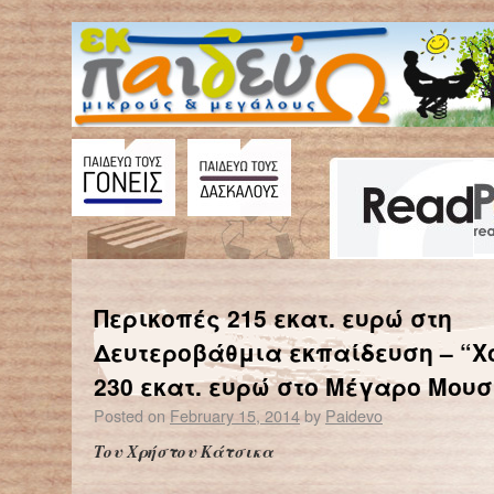
←
Παγκόσμια Ημέρα κατά του Παιδικού Καρκίνου
Περικοπές 215 εκατ. ευρώ στη
Δευτεροβάθμια εκπαίδευση – “Χ
230 εκατ. ευρώ στο Μέγαρο Μουσ
Posted on
February 15, 2014
by
Paidevo
Του Χρήστου Κάτσικα