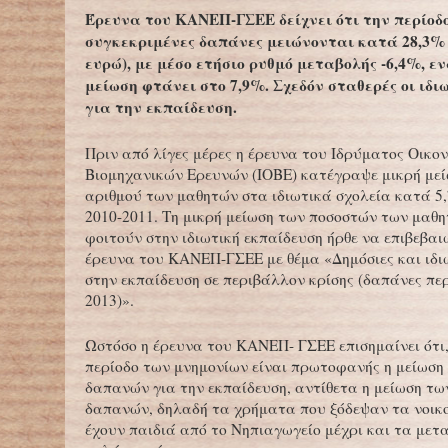
Έρευνα του ΚΑΝΕΠ-ΓΣΕΕ δείχνει ότι την περίοδο 
συγκεκριμένες δαπάνες μειώνονται κατά 28,3% (ή
ευρώ), με μέσο ετήσιο ρυθμό μεταβολής -6,4%, εν
μείωση φτάνει στο 7,9%. Σχεδόν σταθερές οι ιδι
για την εκπαίδευση.
Πριν από λίγες μέρες η έρευνα του Ιδρύματος Οικο
Βιομηχανικών Ερευνών (ΙΟΒΕ) κατέγραψε μικρή μεί
αριθμού των μαθητών στα ιδιωτικά σχολεία κατά 5,
2010-2011. Τη μικρή μείωση των ποσοστών των μαθ
φοιτούν στην ιδιωτική εκπαίδευση ήρθε να επιβεβαιώ
έρευνα του ΚΑΝΕΠ-ΓΣΕΕ με θέμα «Δημόσιες και ιδι
στην εκπαίδευση σε περιβάλλον κρίσης (δαπάνες πε
2013)».
Ωστόσο η έρευνα του ΚΑΝΕΠ- ΓΣΕΕ επισημαίνει ότι,
περίοδο των μνημονίων είναι πρωτοφανής η μείωση
δαπανών για την εκπαίδευση, αντίθετα η μείωση τω
δαπανών, δηλαδή τα χρήματα που ξόδεψαν τα νοικ
έχουν παιδιά από το Νηπιαγωγείο μέχρι και τα μετ