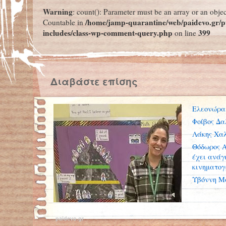
Warning
: count(): Parameter must be an array or an obje
/home/jamp-quarantine/web/paidevo.gr/p
Countable in
includes/class-wp-comment-query.php
399
on line
Διαβάστε επίσης
Ελεονώρα
Φοίβος Δα
Λάκης Χαλ
Θόδωρος Α
έχει ανάγ
κινηματο
Υβόννη Μ
paidevo.gr