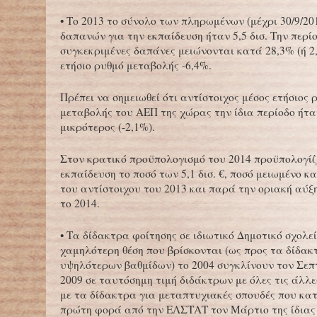
• Το 2013 το σύνολο των πληρωμένων (μέχρι 30/9/20
δαπανών για την εκπαίδευση ήταν 5,5 δισ. Την περίο
συγκεκριμένες δαπάνες μειώνονται κατά 28,3% (ή 2,2
ετήσιο ρυθμό μεταβολής -6,4%.
Πρέπει να σημειωθεί ότι αντίστοιχος μέσος ετήσιος 
μεταβολής του ΑΕΠ της χώρας την ίδια περίοδο ήτα
μικρότερος (-2,1%).
Στον κρατικό προϋπολογισμό του 2014 προϋπολογίζ
εκπαίδευση το ποσό των 5,1 δισ. €, ποσό μειωμένο κ
του αντίστοιχου του 2013 και παρά την οριακή αύξ
το 2014.
• Τα δίδακτρα φοίτησης σε ιδιωτικό Δημοτικό σχολε
χαμηλότερη θέση που βρίσκονται (ως προς τα δίδακ
υψηλότερων βαθμίδων) το 2004 συγκλίνουν τον Σεπ
2009 σε ταυτόσημη τιμή διδάκτρων με όλες τις άλλε
με τα δίδακτρα για μεταπτυχιακές σπουδές που κ
πρώτη φορά από την ΕΛΣΤΑΤ τον Μάρτιο της ίδιας 