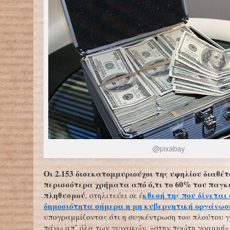
@pixabay
Οι 2.153 δισεκατομμυριούχοι της υφηλίου διαθέ
περισσότερα χρήματα από ό,τι το 60% του παγκ
πληθυσμού
κθεσή της που δίνεται
, στηλιτεύει σε έ
δημοσιότητα σήμερα η μη κυβερνητική οργάνωσ
υπογραμμίζοντας ότι η συγκέντρωση του πλούτου γ
πάνω απ’ όλα των γυναικών, «στην πρώτη γραμμή»