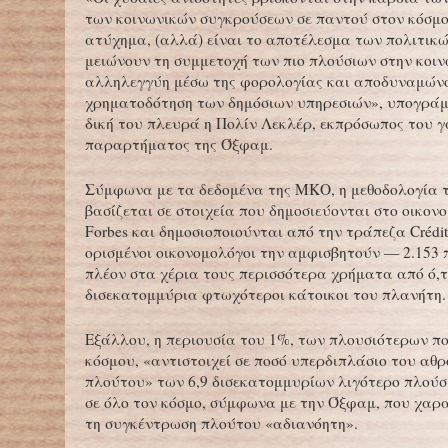
των κοινωνικών συγκρούσεων σε παντού στον κόσμο 
ατύχημα, (αλλά) είναι το αποτέλεσμα των πολιτικών
μειώνουν τη συμμετοχή των πιο πλούσιων στην κοιν
αλληλεγγύη μέσω της φορολογίας και αποδυναμών
χρηματοδότηση των δημόσιων υπηρεσιών», υπογράμ
δική του πλευρά η Πολίν Λεκλέρ, εκπρόσωπος του 
παραρτήματος της Όξφαμ.
Σύμφωνα με τα δεδομένα της ΜΚΟ, η μεθοδολογία τ
βασίζεται σε στοιχεία που δημοσιεύονται στο οικονο
Forbes και δημοσιοποιούνται από την τράπεζα Crédit
ορισμένοι οικονομολόγοι την αμφισβητούν — 2.153
πλέον στα χέρια τους περισσότερα χρήματα από ό,τι
δισεκατομμύρια φτωχότεροι κάτοικοι του πλανήτη.
Εξάλλου, η περιουσία του 1%, των πλουσιότερων π
κόσμου, «αντιστοιχεί σε ποσό υπερδιπλάσιο του αθρ
πλούτου» των 6,9 δισεκατομμυρίων λιγότερο πλού
σε όλο τον κόσμο, σύμφωνα με την Όξφαμ, που χαρ
τη συγκέντρωση πλούτου «αδιανόητη».