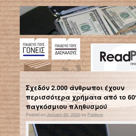
←
Τα σύννεφα φωτιάς όλο και πυκνώνουν!
«Οι μεγάλες πετρελαϊκέ
Σχεδόν 2.000 άνθρωποι έχουν
περισσότερα χρήματα από το 60
παγκόσμιου πληθυσμού
Posted on
January 20, 2020
by
Paidevo