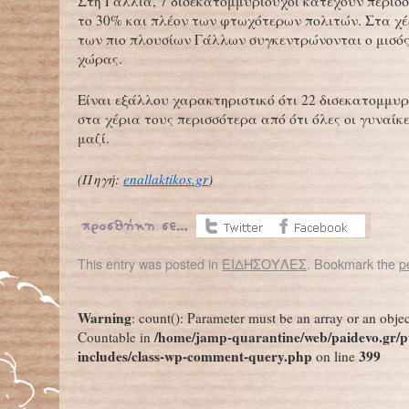
Στη Γαλλία, 7 δισεκατομμυριούχοι κατέχουν περισσ
το 30% και πλέον των φτωχότερων πολιτών. Στα χ
των πιο πλουσίων Γάλλων συγκεντρώνονται ο μισός
χώρας.
Είναι εξάλλου χαρακτηριστικό ότι 22 δισεκατομμυρ
στα χέρια τους περισσότερα από ότι όλες οι γυναίκ
μαζί.
(Πηγή:
enallaktikos.gr
)
This entry was posted in
ΕΙΔΗΣΟΥΛΕΣ
. Bookmark the
p
←
Τα σύννεφα φωτιάς όλο και πυκνώνουν!
«Οι μεγάλες πετρελαϊκέ
Warning
: count(): Parameter must be an array or an obje
/home/jamp-quarantine/web/paidevo.gr/p
Countable in
includes/class-wp-comment-query.php
399
on line