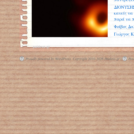
ΔΙΟΝΥΣΗΣ
κανείς να 
παρά να π
Φοίβος Δα
Γιώργος 
Κάρμεν Ρ
paidevo.gr
Proudly powered by WordPress.
Copyright 2010-2026 Paidevo.gr |
Pow
«Φωτογράφισαν» για πρώτη φορά
μαύρη τρύπα - Επιβεβαίωση της
θεωρίας του Αϊνστάιν