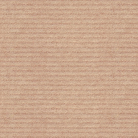
H άνοδος της θερμοκρασίας απειλεί το
17% της ζωής στους ωκεανούς