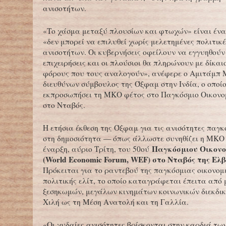
ανισοτήτων.
«Το χάσμα μεταξύ πλουσίων και φτωχών» είναι ένα
«δεν μπορεί να επιλυθεί χωρίς μελετημένες πολιτικ
ανισοτήτων. Οι κυβερνήσεις οφείλουν να εγγυηθούν 
επιχειρήσεις και οι πλούσιοι θα πληρώνουν με δίκαι
φόρους που τους αναλογούν», ανέφερε ο Αμιτάμπ 
διευθύνων σύμβουλος της Όξφαμ στην Ινδία, ο οποίο
εκπροσωπήσει τη ΜΚΟ φέτος στο Παγκόσμιο Οικονο
στο Νταβός.
Η ετήσια έκθεση της Όξφαμ για τις ανισότητες παγκ
στη δημοσιότητα — όπως άλλωστε συνηθίζει η ΜΚΟ
Παγκόσμιου Οικονο
έναρξη, αύριο Τρίτη, του 50ού
(World Economic Forum, WEF) στο Νταβός της Ελ
Πρόκειται για το ραντεβού της παγκόσμιας οικονομ
πολιτικής ελίτ, το οποίο καταγράφεται έπειτα από 
ξεσηκωμών, μεγάλων κινημάτων κοινωνικών διεκδικ
Χιλή ως τη Μέση Ανατολή και τη Γαλλία.
«Οι χυδαίες ανισότητες βρίσκονται στην καρδιά τω