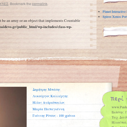
ΥΛΕΣ
. Bookmark the
permalink
.
Αυτές είναι οι τρεις χώρες που ρυπαίνουν περισσότερο με πλαστικά τη Μεσόγειο – Ετησίως στη Μεσόγειο καταλήγουν 230.000 τόνοι πλαστικών
→
Planet Interactive
Spiros Xenos Port
t be an array or an object that implements Countable
aidevo.gr/public_html/wp-includes/class-wp-
Δημήτρης Μπάσης
Λυκούργος Καλλέργης
Ηλίας Ανδριόπουλος
www.Paide
Μαρία Παπαγιάννη
Εκδότης: 
Γιάννης Ρίτσος - 100 χρόνια
Ταχ. Διεύ
Ηλιούπολ