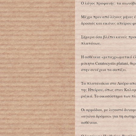
Ο λόγος προφανής: τα αιωνόβι
Μέχρι πριν από λίγους μήνες 
δροσιάς και εικόνες απείρου φ
Σήμερα όσα βλέπει κανείς πρ
πλατάνων.
Η ασθένεια «μεταχρωματικό έ
μύκητα Ceratocystis platani, θ
στην συνέχεια τα σαπίζει.
Τα πλατανάκια στο Λούρο απο
της Ηπείρου, όπως στον Καλαμ
ριζικά. Το οικοσύστημα των π
Οι αρμόδιοι, με λιγοστό δυναμι
«αγώνα δρόμου» για τη σωτηρ
ασθένεια.