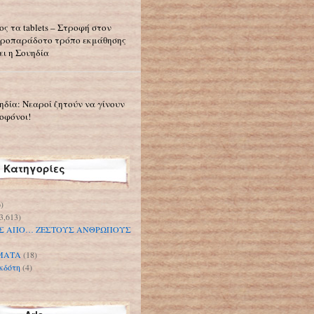
ος τα tablets – Στροφή στον
ροπαράδοτο τρόπο εκμάθησης
ει η Σουηδία
ηδία: Νεαροί ζητούν να γίνουν
οφόνοι!
Κατηγορίες
)
3,613)
Σ ΑΠΟ… ΖΕΣΤΟΥΣ ΑΝΘΡΩΠΟΥΣ
ΜΑΤΑ
(18)
κδότη
(4)