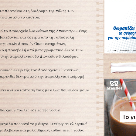
τα πλατάνια στη διαδρομή της πόλης των
αι κάτω από το κάστρο.
από το Δασαρχείο Ιωαννίνων της Αποκεντρωμένης
Μακεδονίας και ύστερα από την αποστολή
σογειακών Δασικών Οικοσυστημάτων,
ακά η προσβολή από μεταχρωματικό έλκος των
 στην παραλίμνια οδό Διονυσίου Φιλοσόφου.
νομικός ελεγκτής του Δασαρχείου Ιωαννίνων,
ακρυνθεί δέντρα από την παραλίμνια διαδρομή.
ίνει αντικατάστασή τους με άλλα που ευδοκιμούν
πάρχουν πολλές εστίες της νόσου.
να μεγάλο ποσοστό το μύκητα μετέφεραν ελληνικά
 Αλβανία και μολύνθηκαν, καθώς εκεί η νόσος