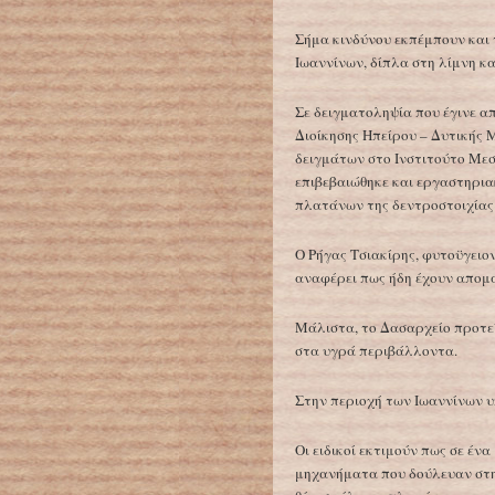
Σήμα κινδύνου εκπέμπουν και 
Ιωαννίνων, δίπλα στη λίμνη κ
Σε δειγματοληψία που έγινε 
Διοίκησης Ηπείρου – Δυτικής 
δειγμάτων στο Ινστιτούτο Με
επιβεβαιώθηκε και εργαστηρι
πλατάνων της δεντροστοιχίας
Ο Ρήγας Τσιακίρης, φυτοϋγειο
αναφέρει πως ήδη έχουν απομ
Μάλιστα, το Δασαρχείο προτε
στα υγρά περιβάλλοντα.
Στην περιοχή των Ιωαννίνων υ
Οι ειδικοί εκτιμούν πως σε έ
μηχανήματα που δούλευαν στην