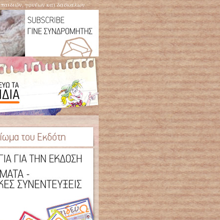
η παιδιών, γονέων και δασκάλων