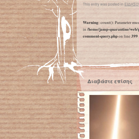
This entry was posted in
ΕΙΔΗΣΟ
←
Η ρύπανση του αέρα αυξάνει τους θανάτους από Covid-19 κατά 9% στην Ελλάδα
Warning
: count(): Parameter mus
/home/jamp-quarantine/web/p
in
comment-query.php
399
on line
Διαβάστε επίσης