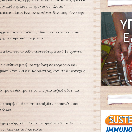
ς Κορμέτζας, εξήγησε στο ΑΠΕ – ΜΠΕ πως η νόσος
ιν από περίπου 15 χρόνια στη Δυτική
, όπως όλα δείχνουν, κανένας δεν μπορεί να την
ηχανήματα τα οποία, όπως μετακινούνται για
οχή, μεταφέρουν το μύκητα.
ι πάνω στο ατσάλι περισσότερα από 15 χρόνια.
ή οινόπνευμα ή καυτηρίαση σε εργαλεία και
θούν» τονίζει ο κ. Κορμέτζας, κάτι που δυστυχώς
ντρο σε δέντρο με το υπόγειο ριζικό σύστημα.
αστροφής σε όλες τις παρόχθιες περιοχές όπου
τάνων.
ημέρωσης από όλες τις αρμόδιες υπηρεσίες της
κος θερίζει τα πλατάνια.