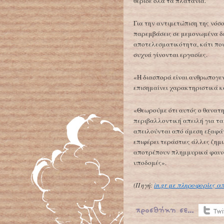
θέρισε όλα τα πλατάνια.
Για την αντιμετώπιση της νόσου
παρεμβάσεις σε μεμονωμένα δέ
αποτελεσματικότητα, κάτι που 
συχνά γίνονται εργασίες.
«Η διασπορά είναι ανθρωπογεν
επισημαίνει χαρακτηριστικά κ
«Θεωρούμε ότι αυτός ο θανατ
περιβαλλοντική απειλή για τα
απειλούνται από άμεση εξαφά
επιφέρει τεράστιες άλλες ζημι
αποτρέπουν πλημμυρικά φαινό
υποδομές».
(Πηγή:
in.gr με πληροφορίες 