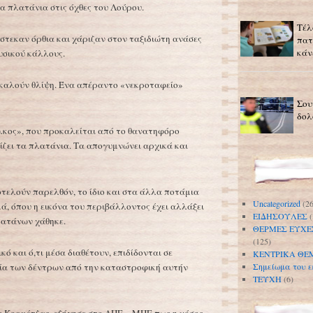
α πλατάνια στις όχθες του Λούρου.
Τέλ
έστεκαν όρθια και χάριζαν στον ταξιδιώτη ανάσες
πατ
κάν
υσικού κάλλους.
οκαλούν θλίψη. Ένα απέραντο «νεκροταφείο»
Σου
δολ
λκος», που προκαλείται από το θανατηφόρο
ερίζει τα πλατάνια. Τα απογυμνώνει αρχικά και
τελούν παρελθόν, το ίδιο και στα άλλα ποτάμια
Uncategorized
(26
ά, όπου η εικόνα του περιβάλλοντος έχει αλλάξει
ΕΙΔΗΣΟΥΛΕΣ
(
λατάνων χάθηκε.
ΘΕΡΜΕΣ ΕΥΧΕ
(125)
κό και ό,τι μέσα διαθέτουν, επιδίδονται σε
ΚΕΝΤΡΙΚΑ ΘΕ
ία των δέντρων από την καταστροφική αυτήν
Σημείωμα του ε
ΤΕΥΧΗ
(6)