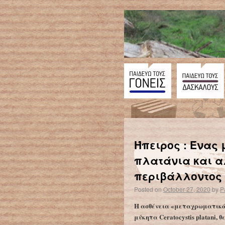
←
Η ρύπανση του αέρα αυξάνει τους θανάτους από Covid-19 κατά 9% στην Ελλάδα
Ήπειρος : Ένας 
πλατάνια και α
περιβάλλοντος
Posted on
October 27, 2020
by
P
Η ασθένεια «μεταχρωματικό
μύκητα Ceratocystis platani,