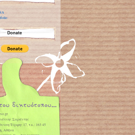
 SA
folio
Donate
vo.gr
Γιάννης Σαράντης
θυνση:Τύρφης 17, τ.κ.: 163 45
η, Αθήνα