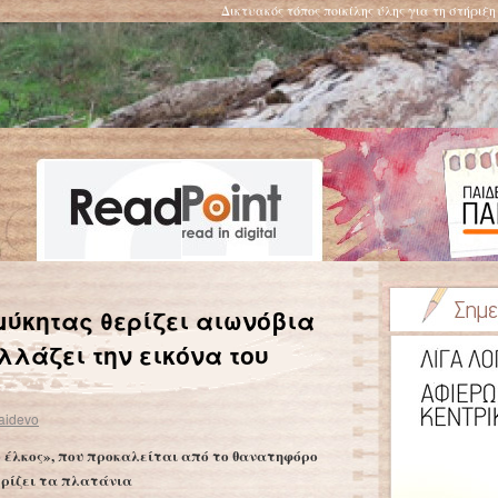
Δικτυακός τόπος ποικίλης ύλης για τη στήριξ
Αυτές είναι οι τρεις χώρες που ρυπαίνουν περισσότερο με πλαστικά τη Μεσόγειο – Ετησίως στη Μεσόγειο καταλήγουν 230.000 τόνοι πλαστικών
→
μύκητας θερίζει αιωνόβια
λλάζει την εικόνα του
aidevo
 έλκος», που προκαλείται από το θανατηφόρο
 θερίζει τα πλατάνια