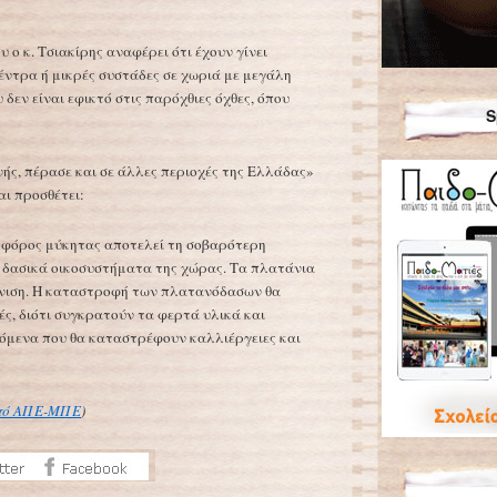
 ο κ. Τσιακίρης αναφέρει ότι έχουν γίνει
ντρα ή μικρές συστάδες σε χωριά με μεγάλη
δεν είναι εφικτό στις παρόχθιες όχθες, όπου
S
ής, πέρασε και σε άλλες περιοχές της Ελλάδας»
αι προσθέτει:
ηφόρος μύκητας αποτελεί τη σοβαρότερη
 δασικά οικοσυστήματα της χώρας. Τα πλατάνια
νιση. Η καταστροφή των πλατανόδασων θα
ές, διότι συγκρατούν τα φερτά υλικά και
μενα που θα καταστρέφουν καλλιέργειες και
από ΑΠΕ-ΜΠΕ
)