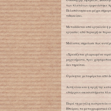
Ο δασάρχης Πρέβεζας, Βασίλη
των πλατάνων εμφανίστηκε πρ
Πελοπόννησο και μέχρι σήμερα
τιθασεύσει.
Μεταδίδεται από εργαλεία ή μ
εργασίες από περιοχή σε περι
Μάλιστα, σημείωσε πως αντέχε
«Χρειάζεται χλωριωμένο νερό 
μηχανήματα, πριν χρησιμοποιη
δεν τηρείται.
Ο μύκητας μεταφέρεται από δέ
Αυτή είναι και η αρχή της κατ
υπάρχουν οικοσυστήματα πλα
Παρά τη μεγάλη εκστρατεία εν
Ηπείρου, το μεταχρωματικό έλ