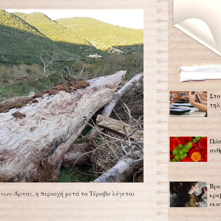
Στο
τηλ
Πόσ
ανθ
Βρε
ίνων-Άρτας, η περιοχή μετά το Τέροβο λέγεται
κρε
εκα