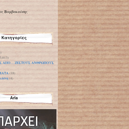
ας Βαμβακούσης
Κατηγορίες
)
3,613)
Σ ΑΠΟ… ΖΕΣΤΟΥΣ ΑΝΘΡΩΠΟΥΣ
ΜΑΤΑ
(18)
κδότη
(4)
Arla