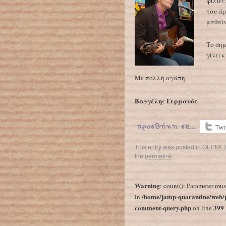
φιλίες
του άρ
μαθαίν
Το σημ
γίνει 
Με πολλή αγάπη
Βαγγέλης Γερμανός
This entry was posted in
ΘΕΡΜΕΣ
the
permalink
.
←
Δημήτρης Μητσοτάκης
Warning
: count(): Parameter mus
/home/jamp-quarantine/web/p
in
comment-query.php
399
on line