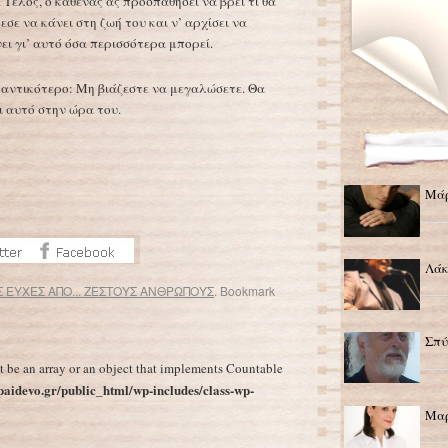
. Τέλος, ο καθένας ας προσπαθήσει να βρει τι θα
εσε να κάνει στη ζωή του και ν’ αρχίσει να
ει γι’ αυτό όσα περισσότερα μπορεί.
αντικότερο: Μη βιάζεστε να μεγαλώσετε. Θα
κι αυτό στην ώρα του.
Μάρ
Λάκ
 ΕΥΧΕΣ ΑΠΟ... ΖΕΣΤΟΥΣ ΑΝΘΡΩΠΟΥΣ
. Bookmark
Φώντας Λάδης
→
Σπύ
t be an array or an object that implements Countable
aidevo.gr/public_html/wp-includes/class-wp-
Μαρ