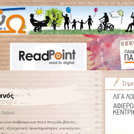
Δικτυακός τόπος ποικίλης ύλης για τη στήριξ
Φώντας Λάδης
→
ανός
y
Paidevo
ι λίγο διάβασμα και πολύ παιχνίδι, βόλτες,
ές, εξωσχολικές δραστηριότητες, καινούργιες