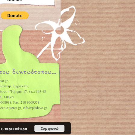
vo.gr
Γιάννης Σαράντης
θυνση:Τύρφης 17, τ.κ.: 163 45
η, Αθήνα
9608988, Fax: 210 9609558
idevo@otenet.gr, info@paidevo.gr
Συμφωνώ
υς.
περισσότερα