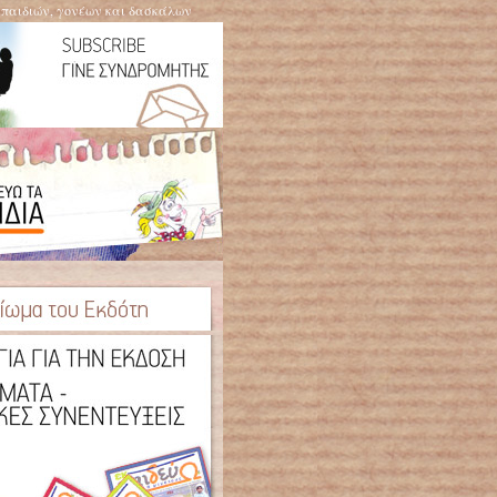
η παιδιών, γονέων και δασκάλων