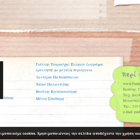
Γιάννης Τσαρούχης: Έλληνας ζωγράφος
ερευνητής με μεγάλη περιέργεια
Λευτέρης Παπαδόπουλος
www.Paide
Τάσος Παλαντζίδης
Εκδότης: 
Βασίλης Κατσικονούρης
Ταχ. Διεύ
Λάκης
Μένια Σπαθάρη
Ηλιούπολ
Τηλ.: 210 
e-mail: pa
ιμοποιούμε cookies. Χρησιμοποιώντας την σελίδα αποδέχεστε την χρήση το