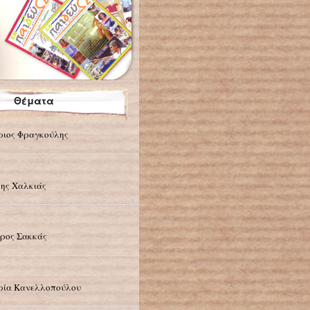
Θέματα
ιος Φραγκούλης
ης Χαλκιάς
ρος Σακκάς
ία Κανελλοπούλου