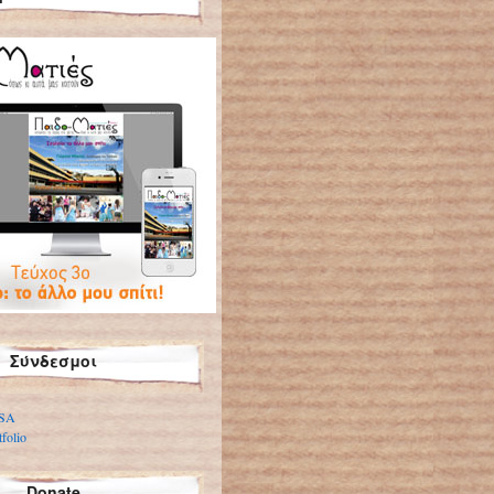
Σύνδεσμοι
 SA
folio
Donate