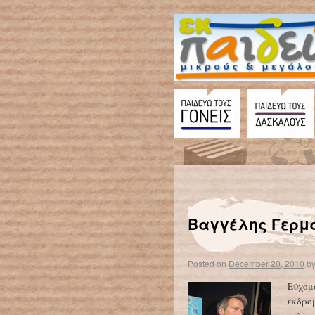
←
Δημήτρης Μητσοτάκης
Βαγγέλης Γερμ
Posted on
December 20, 2010
b
Εύχομα
εκδρομ