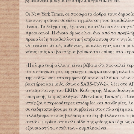
βρίσκονται μακριά από την πραγματικότητα.
Οι New York Times, σε πρόσφατο άρθρο τους δημοσί
έρευνας η οποία συνδέει τη μόλυνση του περιβάλλο
άνοια. Το δείγμα της έρευνας αποτέλεσαν δεκαοχτώ
Αμερικανοί. Η άνοια όμως είναι ένα από τα προβλ
προκαλεί η περιβαλλοντική επιβάρυνση στην υγεία
Οι αναπνευστικές ασθένειες, οι αλλεργίες και οι μο
νέους ιούς και βακτήρια βρίσκονται επίσης στο «τρα
«Η κλιματική αλλαγή είναι βέβαιο ότι προκαλεί τε
στην εποχικότητα, τη γεωγραφική κατανομή αλλά κ
της εκδήλωσης επανεμφανιζόμενων αλλά και νέων 
βακτήρια και ιούς, όπως ο SARS-CoV-2», λέει στο 
αντιπρύτανης του ΕΚΠΑ, Καθηγητής Μικροβιολογίας
επιτροπής λοιμοξιολόγων, Αθανάσιος Τσακρής. «Στ
υπάρξουν περισσότερες επιδημίες και πανδημίες, λο
συνειδητοποιήσουμε τι συμβαίνει στον πλανήτη και,
αλλάξουμε το πώς βλέπουμε το περιβάλλον και τη δι
αυτό: ως κρίκο στην αλυσίδα της φύσης και όχι ως 
εξουσιαστή των πάντων» συμπληρώνει.