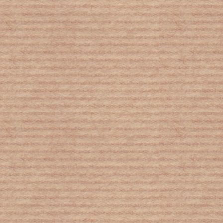
Κοροναϊός: Το στέλεχος Δέλτα ίσως
προκαλεί συχνότερα πονοκέφαλο και
συνάχι - Τα συχνότερα συμπτώματα
«δεν είναι πια αυτά που ήταν» στη
Βρετανία