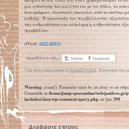
σκεφτεί διπλά. Όπως και όταν χρησιμοποιήσει το αυ
μια απόσταση που καλύπτεται με τα πόδια, το ασαν
δυο ορόφους, πλαστικές σακούλες από το σούπερ μ
καθεξής. Η προστασία του περιβάλλοντος εξαρτάτα
την ανθρωπότητα και ολόκληρη η ανθρωπότητα εξα
περιβάλλον.
(Πηγή:
ΑΠΕ-ΜΠΕ
)
This entry was posted in
ΕΙΔΗΣΟΥΛΕΣ
. Bookmark the
p
←
Κως: Μουσείο απολιθωμάτων και πετρωμάτων χάρη σε 19χρονο φοιτητή
Ινδία: Κατέρρευσε παγετώνας
Warning
: count(): Parameter must be an array or an obje
/home/jamp-quarantine/web/paidevo.gr/p
Countable in
includes/class-wp-comment-query.php
399
on line
Διαβάστε επίσης