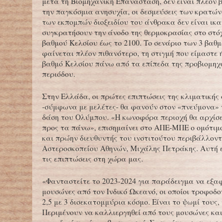
μετά τη Βιομηχανική Επανάσταση, δεν είναι πλέον 
την παγκόσμια ανησυχία, οι δεσμεύσεις των κρατών
των εκπομπών διοξειδίου του άνθρακα δεν είναι ικα
συγκρατήσουν την άνοδο της θερμοκρασίας στο στόχ
βαθμού Κελσίου έως το 2100. Το σενάριο των 3 βαθ
φαίνεται πλέον πιθανότερο, τη στιγμή που είμαστε 
βαθμό Κελσίου πάνω από τα επίπεδα της προβιομηχ
περιόδου.
Στην Ελλάδα, οι πρώτες επιπτώσεις της κλιματικής
-σύμφωνα με μελέτες- θα φανούν στον «πνεύμονα» 
δάση του Ολύμπου. «Η κωνοφόρα περιοχή θα αρχίσε
προς τα πάνω», επισημαίνει στο ΑΠΕ-ΜΠΕ ο ομότιμ
και πρώην διευθυντής του ινστιτούτου περιβάλλοντ
Αστεροσκοπείου Αθηνών, Μιχάλης Πετράκης. Αυτή ε
τις επιπτώσεις στη χώρα μας.
«Φανταστείτε το 2023-2024 για παράδειγμα να εξα
μουσώνες από τον Ινδικό Ωκεανό, οι οποίοι τροφοδ
2,5 με 3 δισεκατομμύρια κόσμο. Είναι το ψωμί τους,
Περιμένουν να καλλιεργηθεί από τους μουσώνες και