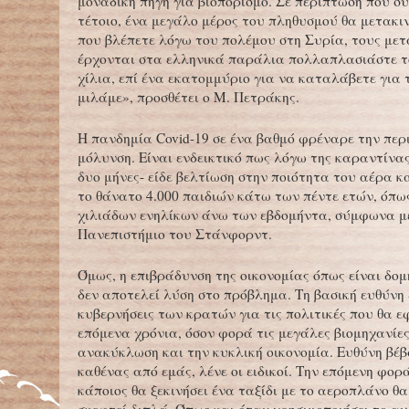
μοναδική πηγή για βιοπορισμό. Σε περίπτωση που συ
τέτοιο, ένα μεγάλο μέρος του πληθυσμού θα μετακιν
που βλέπετε λόγω του πολέμου στη Συρία, τους με
έρχονται στα ελληνικά παράλια πολλαπλασιάστε το
χίλια, επί ένα εκατομμύριο για να καταλάβετε για
μιλάμε», προσθέτει ο Μ. Πετράκης.
Η πανδημία Covid-19 σε ένα βαθμό φρέναρε την περ
μόλυνση. Είναι ενδεικτικό πως λόγω της καραντίνας
δυο μήνες- είδε βελτίωση στην ποιότητα του αέρα κ
το θάνατο 4.000 παιδιών κάτω των πέντε ετών, όπως
χιλιάδων ενηλίκων άνω των εβδομήντα, σύμφωνα μ
Πανεπιστήμιο του Στάνφορντ.
Όμως, η επιβράδυνση της οικονομίας όπως είναι δο
δεν αποτελεί λύση στο πρόβλημα. Τη βασική ευθύνη 
κυβερνήσεις των κρατών για τις πολιτικές που θα 
επόμενα χρόνια, όσον φορά τις μεγάλες βιομηχανίες
ανακύκλωση και την κυκλική οικονομία. Ευθύνη βέβα
καθένας από εμάς, λένε οι ειδικοί. Την επόμενη φορ
κάποιος θα ξεκινήσει ένα ταξίδι με το αεροπλάνο θα