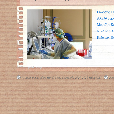
Γιώργος Π
Αλεξάνδρ
Μαρίζα Κ
Νικόλας Α
Κώστας Θ
paidevo.gr
Proudly powered by WordPress.
Copyright 2010-2026 Paidevo.gr |
Pow
Κοροναϊός: Σχεδόν οι μισοί βγαίνουν
από το νοσοκομείο σε κακή κατάσταση