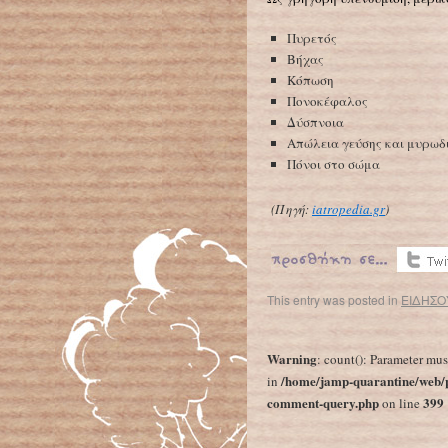
Πυρετός
Βήχας
Κόπωση
Πονοκέφαλος
Δύσπνοια
Απώλεια γεύσης και μυρωδι
Πόνοι στο σώμα
(Πηγή:
iatropedia.gr
)
This entry was posted in
ΕΙΔΗΣΟ
←
Ρώτησαν παιδιά από διάφορες χώρες τι ξέρουν για τον κορονοϊό: Δείτε τι απάντησ
Warning
: count(): Parameter mus
/home/jamp-quarantine/web/p
in
comment-query.php
399
on line