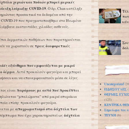
άχτυλα χεριών και ποδιών μπορεί μερικές
νδειξη λοίμωξης COVID-19
. Ο δρ. Chan κατέληξε
Τέλ
ηρώντας προσεκτικά τα δεδομένα από την
πατ
COVID-19 που πραγματοποιήθηκε στο Ηνωμένο
κάν
ελάμβανε εκατοντάδες χιλιάδες ασθενείς.
 τύποι δερματικών παθήσεων που παρατηρούνται
Σου
τρεις διαφορετικές
ούν να χωριστούν σε
δολ
ιδές εξάνθημα που εμφανίζεται με μικρά
ο δέρμα
. Αυτά προκαλούν φαγούρα και μπορεί
ήσουν και να επανεμφανιστούν μέσα σε λίγες
Uncategorized
(26
ΕΙΔΗΣΟΥΛΕΣ
(
παρόμοιος με αυτό που προκύπτει
τος είναι
ΘΕΡΜΕΣ ΕΥΧΕ
δηλώνεται “μπαλώματα” από μικρά σπυράκια
(125)
οποία επίσης προκαλούν φαγούρα.
ΚΕΝΤΡΙΚΑ ΘΕ
αποχρωματισμό στα δάχτυλα των
νεται με
Σημείωμα του ε
δάχτυλα
 σύμπτωμα που έχει χαρακτηριστεί ως
ΤΕΥΧΗ
(6)