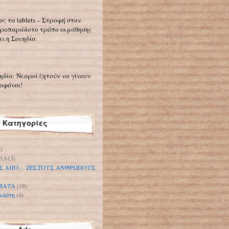
ος τα tablets – Στροφή στον
ροπαράδοτο τρόπο εκμάθησης
ει η Σουηδία
ηδία: Νεαροί ζητούν να γίνουν
οφόνοι!
Κατηγορίες
)
3,613)
Σ ΑΠΟ… ΖΕΣΤΟΥΣ ΑΝΘΡΩΠΟΥΣ
ΜΑΤΑ
(18)
κδότη
(4)