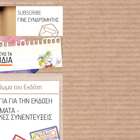
η παιδιών, γονέων και δασκάλων