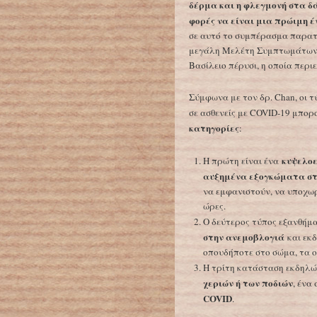
δέρμα και η φλεγμονή στα δ
φορές να είναι μια πρώιμη έ
σε αυτό το συμπέρασμα παρατ
μεγάλη Μελέτη Συμπτωμάτων 
Βασίλειο πέρυσι, η οποία περι
Σύμφωνα με τον δρ. Chan, οι
σε ασθενείς με COVID-19 μπορ
κατηγορίες
:
κυψελοε
Η πρώτη είναι ένα
αυξημένα εξογκώματα στ
να εμφανιστούν, να υποχωρ
ώρες.
Ο δεύτερος τύπος εξανθήμα
στην ανεμοβλογιά
και εκ
οπουδήποτε στο σώμα, τα 
Η τρίτη κατάσταση εκδηλώ
χεριών ή των ποδιών
, ένα
COVID
.