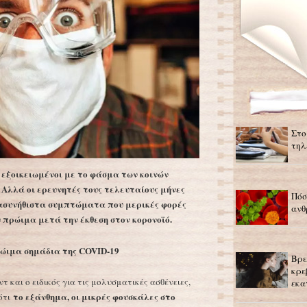
Στο
τηλ
 εξοικειωμένοι με το φάσμα των κοινών
Αλλά οι ερευνητές τους τελευταίους μήνες
Πόσ
ασυνήθιστα συμπτώματα που μερικές φορές
ανθ
 πρώιμα μετά την έκθεση στον κορονοϊό.
ώιμα σημάδια της COVID-19
Βρε
κρε
τ και ο ειδικός για τις μολυσματικές ασθένειες,
εκα
το εξάνθημα, οι μικρές φουσκάλες στο
ότι