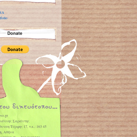
 SA
folio
Donate
vo.gr
Γιάννης Σαράντης
θυνση:Τύρφης 17, τ.κ.: 163 45
η, Αθήνα