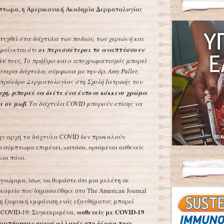
πτωμα, η Αμερικανική Ακαδημία Δερματολογίας
χθεί στα δάχτυλα των ποδιών, των χεριών ή και
 φαίνεται ότι
οι περισσότεροι το αναπτύσσουν
ών
τους. Το πρήξιμο και ο αποχρωματισμός μπορεί
ότερα δάχτυλα, σύμφωνα με την δρ. Amy Paller,
 πρόεδρο Δερματολογίας στη Σχολή Ιατρικής του
χή, μπορεί να δείτε ένα έντονο κόκκινο χρώμα
ι σε μωβ
. Τα δάχτυλα COVID μπορούν επίσης να
την αρχή τα δάχτυλα COVID δεν προκαλούν
 σύμπτωμα επιμένει, ωστόσο, ορισμένοι ασθενείς
και πόνο.
γνώριμα, ίσως να θυμάστε ότι μια μελέτη σε
ομείο που δημοσιεύθηκε στο The American Journal
τι η ξαφνική εμφάνιση ενός εξανθήματος μπορεί
ασθενείς με COVID-19
 COVID-19. Συγκεκριμένα,
ρατήρησαν συχνά αλλαγές στο δέρμα τους