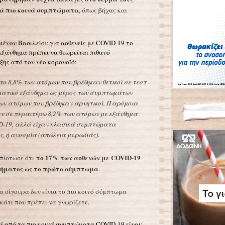
κά πιο κοινά συμπτώματα
, όπως βήχας και
μένου Βασιλείου για ασθενείς με COVID-19 το
 εξάνθημα πρέπει να θεωρείται πιθανό
ξης από τον νέο κορονοϊό:
το 8,8% των ατόμων που βρέθηκαν θετικοί σε τεστ
ρματικό εξάνθημα ως μέρος των συμπτωμάτων
 των ατόμων που βρέθηκαν αρνητικοί. Παρόμοια
 σε περαιτέρω 8,2% των ατόμων με εξάνθημα
ID-19, αλλά είχαν κλασικά συμπτώματα
ς, ή ανοσμία (απώλεια μυρωδιάς).
το 17% των ασθενών με COVID-19
απίστωσε ότι
νθήματος ως το πρώτο σύμπτωμα
.
 σίγουρα δεν είναι το πιο κοινό σύμπτωμα
κάτι που πρέπει να γνωρίζετε.
ά από τα πιο κοινά συμπτώματα COVID-19 είναι: