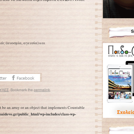
S
άς (ανοσμία, αγευσία) και
ΥΛΕΣ
. Bookmark the
permalink
.
αν… αφοπλιστικά!
Εμβόλιο κορωνοϊού: Το ανησυχητικό σύμπτωμα που μπερδεύει τους ασθενείς
→
t be an array or an object that implements Countable
aidevo.gr/public_html/wp-includes/class-wp-