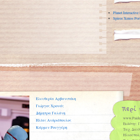
Planet Interactive
Spiros Xenos Port
Ελευθερία Αρβανιτάκη
Γιώργος Χρονάς
Δήμητρα Γαλάνη
www.Paide
Ηλίας Ανδριόπουλος
Εκδότης: 
Κάρμεν Ρουγγέρη
Ταχ. Διεύ
Ηλιούπολ