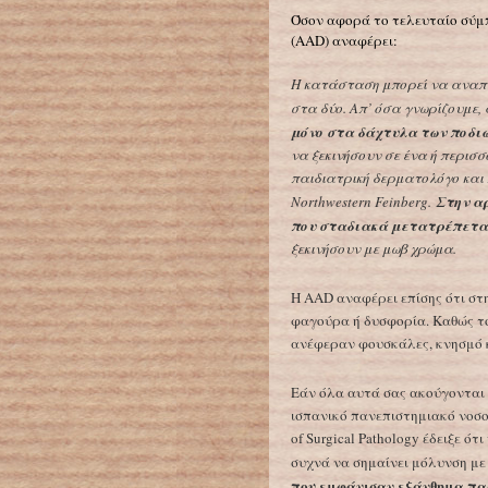
Όσον αφορά το τελευταίο σύμ
(AAD) αναφέρει:
Η κατάσταση μπορεί να αναπτυ
στα δύο. Απ’ όσα γνωρίζουμε,
μόνο στα δάχτυλα των ποδι
να ξεκινήσουν σε ένα ή περισσ
παιδιατρική δερματολόγο και
Northwestern Feinberg.
Στην αρ
που σταδιακά μετατρέπετα
ξεκινήσουν με μωβ χρώμα.
Η AAD αναφέρει επίσης ότι σ
φαγούρα ή δυσφορία. Καθώς το
ανέφεραν φουσκάλες, κνησμό 
Εάν όλα αυτά σας ακούγονται 
ισπανικό πανεπιστημιακό νοσοκ
of Surgical Pathology έδειξε ό
συχνά να σημαίνει μόλυνση με
που εμφάνισαν εξάνθημα πα