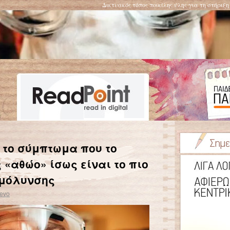
Δικτυακός τόπος ποικίλης ύλης για τη στήριξ
αν… αφοπλιστικά!
Εμβόλιο κορωνοϊού: Το ανησυχητικό σύμπτωμα που μπερδεύει τους ασθενείς
→
 το σύμπτωμα που το
«αθώο» ίσως είναι το πιο
 μόλυνσης
evo