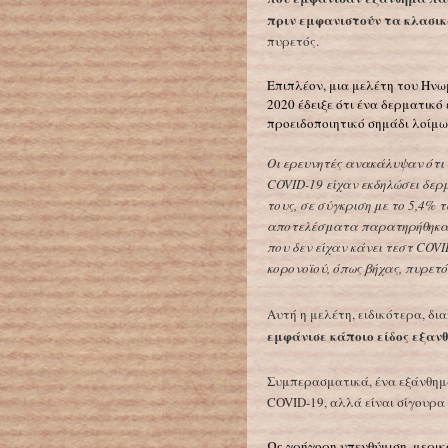
πριν εμφανιστούν τα κλασι
πυρετός.
Επιπλέον, μια μελέτη του Ηνω
2020 έδειξε ότι ένα δερματικό
προειδοποιητικό σημάδι λοίμω
Οι ερευνητές ανακάλυψαν ότι 
COVID-19 είχαν εκδηλώσει δε
τους, σε σύγκριση με το 5,4%
αποτελέσματα παρατηρήθηκαν
που δεν είχαν κάνει τεστ COV
κορονοϊού, όπως βήχας, πυρετό
Αυτή η μελέτη, ειδικότερα, δι
εμφάνισε κάποιο είδος εξα
Συμπερασματικά, ένα εξάνθημα
COVID-19, αλλά είναι σίγουρα 
Ως γρήγορη υπενθύμιση, μερικ