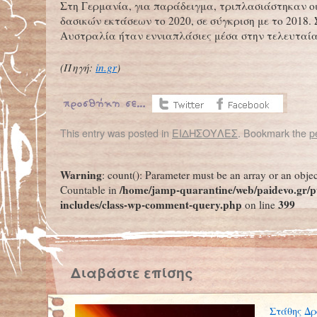
Στη Γερμανία, για παράδειγμα, τριπλασιάστηκαν ο
δασικών εκτάσεων το 2020, σε σύγκριση με το 2018. 
Αυστραλία ήταν εννιαπλάσιες μέσα στην τελευταία
(Πηγή:
in.gr
)
This entry was posted in
ΕΙΔΗΣΟΥΛΕΣ
. Bookmark the
p
←
Η πανδημία του κορονοϊού ανέτρεψε τις προόδους και αύξησε τις ανισότητες μεταξύ ανδρών-γυναικών
Αυτό το έπιπλο ευθύνεται για το
Warning
: count(): Parameter must be an array or an obje
/home/jamp-quarantine/web/paidevo.gr/p
Countable in
includes/class-wp-comment-query.php
399
on line
Διαβάστε επίσης
Στάθης Δρ