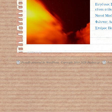
Ευγένιος 
είναι ο ίδ
Νανά Μού
Φώντας Λ
Σπύρος Π
paidevo.gr
Proudly powered by WordPress.
Copyright 2010-2026 Paidevo.gr |
Pow
Λα Πάλμα: Σε καραντίνα 33.000
άνθρωποι λόγω της ποιότητας του
αέρα από τις ηφαιστειακές εκρήξεις