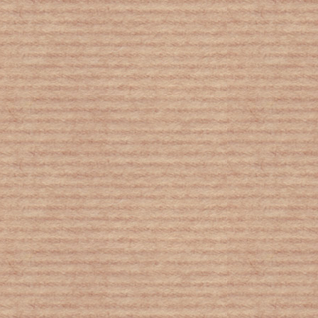
Ο απίστευτος παράγοντας που
επηρεάζει τις επιδόσεις των παιδιών
στο σχολείο
Έκθεση-σοκ της UNICEF: Ένα παιδί
χάνει τη ζωή του κάθε πέντε λεπτά
εξαιτίας της βίας