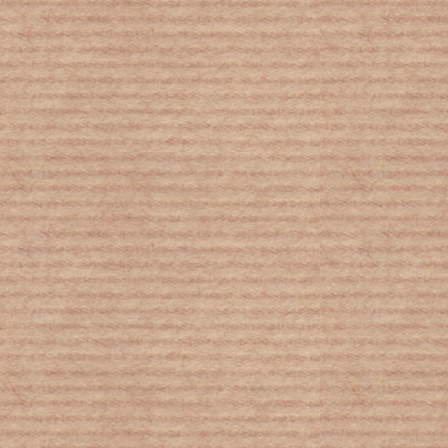
4 νέοι Έλληνες με αυτισμό που δεν
τους προσλάμβανε κανείς άνοιξαν τη
δική τους επιχείρηση στην Αθήνα
Σχεδόν 4.000 παιδιά θύματα του
Έμπολα
Στο 3% η πρόβλεψη για την
παγκόσμια ανάπτυξη - Η Παγκόσμια
Τράπεζα (ΠΤ) αναθεώρησε προς τα
κάτω τις προβλέψεις της