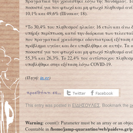
πραγματικά την χρειάστηκε λόγω της πανδημίας. Τ
ποσοστά για τον φτωχό και μη φτωχό πληθυσμό ανέ
10,1% και 49,6% (Πίνακας 18).
*Το 30,4% του πληθυσμού ηλικίας 16 ετών και άνω 
υπήρξε περίπτωση, κατά την διάρκεια των τελευτα
που πραγματικά χρειάστηκε οδοντιατρική εξέταση ή
πρόβλημα υγείας και δεν υποβλήθηκε σε αυτήν. Τα 
ποσοστά για τον φτωχό και μη φτωχό πληθυσμό ανέ
55,3% και 26,3%. Το 22,4% του αντίστοιχου πληθυσ
υποβλήθηκε στην εξέταση λόγω COVID-19.
(Πηγή:
in.gr
)
This entry was posted in
ΕΙΔΗΣΟΥΛΕΣ
. Bookmark the
p
←
Το “πιο πρόωρο μωρό του κόσμου” γιόρτασε τα πρώτα του γενέθλια – Είχε 0% πιθανότητες να ζήσει
Warning
: count(): Parameter must be an array or an obje
/home/jamp-quarantine/web/paidevo.gr/p
Countable in