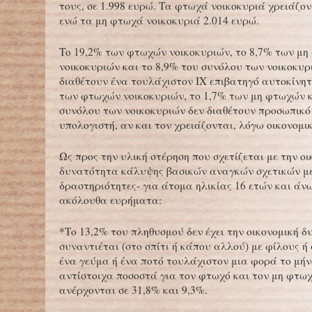
τους, σε 1.998 ευρώ. Τα φτωχά νοικοκυριά χρειάζον
ενώ τα μη φτωχά νοικοκυριά 2.014 ευρώ.
Το 19,2% των φτωχών νοικοκυριών, το 8,7% των μ
νοικοκυριών και το 8,9% του συνόλου των νοικοκυρ
διαθέτουν ένα τουλάχιστον ΙΧ επιβατηγό αυτοκίνητ
των φτωχών νοικοκυριών, το 1,7% των μη φτωχών κ
συνόλου των νοικοκυριών δεν διαθέτουν προσωπικό
υπολογιστή, αν και τον χρειάζονται, λόγω οικονομι
Ως προς την υλική στέρηση που σχετίζεται με την οι
δυνατότητα κάλυψης βασικών αναγκών σχετικών με
δραστηριότητες- για άτομα ηλικίας 16 ετών και άν
ακόλουθα ευρήματα:
*Το 13,2% του πληθυσμού δεν έχει την οικονομική 
συναντιέται (στο σπίτι ή κάπου αλλού) με φίλους ή 
ένα γεύμα ή ένα ποτό τουλάχιστον μια φορά το μήν
αντίστοιχα ποσοστά για τον φτωχό και τον μη φτω
ανέρχονται σε 31,8% και 9,3%.