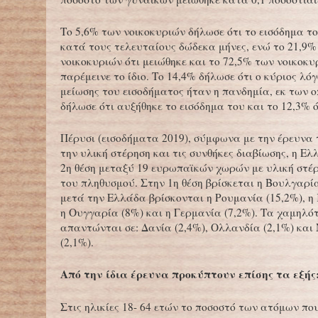
Το 5,6% των νοικοκυριών δήλωσε ότι το εισόδημα τ
κατά τους τελευταίους δώδεκα μήνες, ενώ το 21,9%
νοικοκυριών ότι μειώθηκε και το 72,5% των νοικοκυ
παρέμεινε το ίδιο. Το 14,4% δήλωσε ότι ο κύριος λό
μείωσης του εισοδήματος ήταν η πανδημία, εκ των ο
δήλωσε ότι αυξήθηκε το εισόδημα του και το 12,3% ό
Πέρυσι (εισοδήματα 2019), σύμφωνα με την έρευνα
την υλική στέρηση και τις συνθήκες διαβίωσης, η Ελ
2η θέση μεταξύ 19 ευρωπαϊκών χωρών με υλική στέ
του πληθυσμού. Στην 1η θέση βρίσκεται η Βουλγαρία
μετά την Ελλάδα βρίσκονται η Ρουμανία (15,2%), η 
η Ουγγαρία (8%) και η Γερμανία (7,2%). Τα χαμηλ
απαντώνται σε: Δανία (2,4%), Ολλανδία (2,1%) και
(2,1%).
Από την ίδια έρευνα προκύπτουν επίσης τα εξής
Στις ηλικίες 18- 64 ετών το ποσοστό των ατόμων π