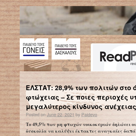
←
Το “πιο πρόωρο μωρό του κόσμου” γιόρτασε τα πρώτα του γενέθλια – Είχε 0% πιθανότητες να ζήσει
ΕΛΣΤΑΤ: 28,9% των πολιτών στο ό
φτώχειας – Σε ποιες περιοχές 
μεγαλύτερος κίνδυνος ανέχεια
Posted on
June 22, 2021
by
Paidevo
Το 49,5% των μη φτωχών νοικοκυριών δηλώνει ο
δυσκολία να καλύψει έκτακτες αναγκαίες δαπά