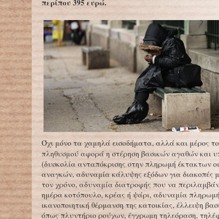
περίπου 395 ευρώ.
Όχι μόνο τα χαμηλά εισοδήματα, αλλά και μέρος τ
πληθυσμού αφορά η στέρηση βασικών αγαθών και υ
(δυσκολία ανταπόκρισης στην πληρωμή έκτακτων ο
αναγκών, αδυναμία κάλυψης εξόδων για διακοπές 
τον χρόνο, αδυναμία διατροφής που να περιλαμβάν
ημέρα κοτόπουλο, κρέας ή ψάρι, αδυναμία πληρωμή
ικανοποιητική θέρμανση της κατοικίας, έλλειψη βα
όπως πλυντήριο ρούχων, έγχρωμη τηλεόραση, τηλέ