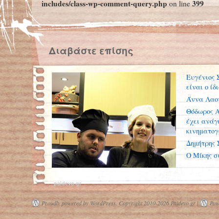
includes/class-wp-comment-query.php
399
on line
Διαβάστε επίσης
Ευγένιος 
είναι ο ίδ
Άννα Λαου
Θόδωρος Α
έχει ανάγ
κινηματο
Δημήτρης 
Ο Μίκης σ
paidevo.gr
Proudly powered by WordPress.
Copyright 2010-2026 Paidevo.gr |
Pow