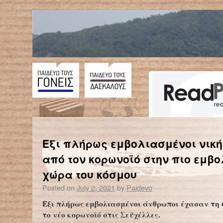
←
Κοροναϊός: Ποια είναι η μετάλλαξη Λάμδα που προκαλεί ανησυχία στους επιστήμονες – Έχει εμφανιστεί σε 27 χώρες
Λιώνει η «Τελευτ
Έξι πλήρως εμβολιασμένοι νικ
από τον κορωνοϊό στην πιο εμβ
χώρα του κόσμου
Posted on
July 2, 2021
by
Paidevo
Έξι πλήρως εμβολιασμένοι άνθρωποι έχασαν τη 
το νέο κορωνοϊό στις Σεϋχέλλες.