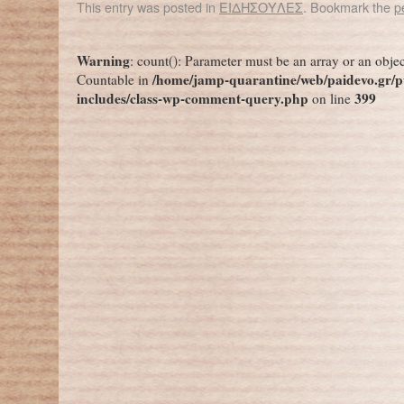
This entry was posted in
ΕΙΔΗΣΟΥΛΕΣ
. Bookmark the
p
←
Κοροναϊός: Ποια είναι η μετάλλαξη Λάμδα που προκαλεί ανησυχία στους επιστήμονες – Έχει εμφανιστεί σε 27 χώρες
Λιώνει η «Τελευτ
Warning
: count(): Parameter must be an array or an obje
/home/jamp-quarantine/web/paidevo.gr/p
Countable in
includes/class-wp-comment-query.php
399
on line