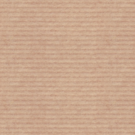
Υεμένη : Μέσα στα συντρίμμια ένας
9χρονος, τυφλός εκ γενετής,
παραδίδει μαθήματα σε μικρότερα
παιδιά