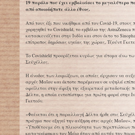
19 παρόλο που έχει εμβολιάσει το μεγαλύτερο π
από οποιοδήποτε άλλο έθνος.
Από τους έξι που νικήθηκα από τον Covid-19, στους π
χορηγηθεί το Covishield, το εμβόλιο της AstraZeneca 
κατασκευάζεται στην Ινδία και στον έκτο το Sinoph
επίτροπος δημόσιας υγείας της χώρας, Τζούντ Γκετε
Το Covishield προορίζεται κυρίως για άτομα άνω των
Σεϋχέλλες.
Η άνοδος των λοιμώξεων, οι οποίες άρχισαν να αυξ
αρχές Μαΐου και έκτοτε παρέμειναν σε υψηλά επίπ
οφείλεται στην άφιξη της εξαιρετικά μεταδοτικής
Δέλτα, η οποία εντοπίστηκε για πρώτη φορά στην Ιν
Γκετεόν.
«Φαίνεται ότι η παραλλαγή Δέλτα ήρθε στις Σεϋχέλ
πράγμα που εξηγεί την αύξηση στις αρχές Μαΐου», 
«Υποθέτουμε ότι η πλειονότητα των περιπτώσεων π
καταγράφηκαν τον Μάιο ήταν από αυτήν την παραλ