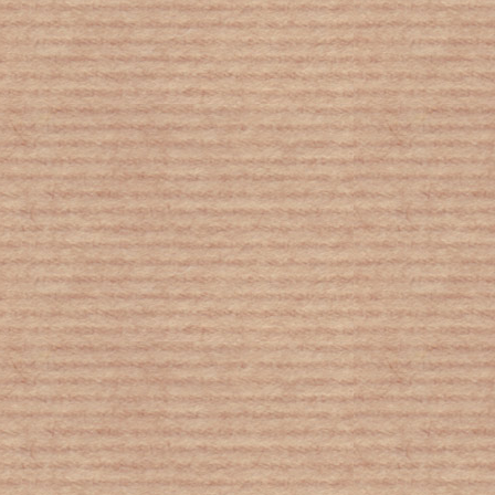
Ινδία: Κύμα ακραίου καύσωνα στο
Νέο Δελχί - Πυρκαγιές ξεσπούν σε
χωματερές