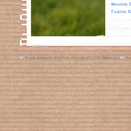
Θανάσης 
Γιώργος Χ
paidevo.gr
Proudly powered by WordPress.
Copyright 2010-2026 Paidevo.gr |
Pow
Η κότα έκανε το αυγό ή το αυγό την
κότα; Βιολόγοι βρήκαν την απάντηση